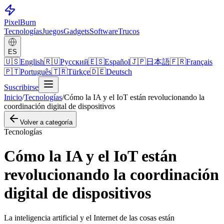
Pixel
Burn
Tecnologías
Juegos
Gadgets
Software
Trucos
ES
🇺🇸
English
🇷🇺
Русский
🇪🇸
Español
🇯🇵
日本語
🇫🇷
Français
🇵🇹
Português
🇹🇷
Türkçe
🇩🇪
Deutsch
Suscribirse
Inicio
/
Tecnologías
/
Cómo la IA y el IoT están revolucionando la
coordinación digital de dispositivos
Volver a categoría
Tecnologías
Cómo la IA y el IoT están
revolucionando la coordinación
digital de dispositivos
La inteligencia artificial y el Internet de las cosas están