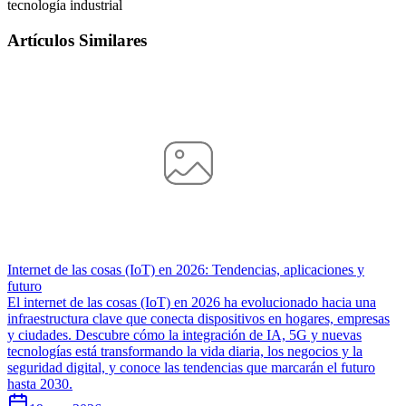
tecnología industrial
Artículos Similares
Internet de las cosas (IoT) en 2026: Tendencias, aplicaciones y
futuro
El internet de las cosas (IoT) en 2026 ha evolucionado hacia una
infraestructura clave que conecta dispositivos en hogares, empresas
y ciudades. Descubre cómo la integración de IA, 5G y nuevas
tecnologías está transformando la vida diaria, los negocios y la
seguridad digital, y conoce las tendencias que marcarán el futuro
hasta 2030.