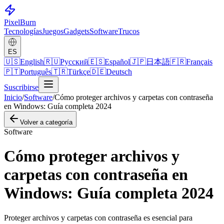
Pixel
Burn
Tecnologías
Juegos
Gadgets
Software
Trucos
ES
🇺🇸
English
🇷🇺
Русский
🇪🇸
Español
🇯🇵
日本語
🇫🇷
Français
🇵🇹
Português
🇹🇷
Türkçe
🇩🇪
Deutsch
Suscribirse
Inicio
/
Software
/
Cómo proteger archivos y carpetas con contraseña
en Windows: Guía completa 2024
Volver a categoría
Software
Cómo proteger archivos y
carpetas con contraseña en
Windows: Guía completa 2024
Proteger archivos y carpetas con contraseña es esencial para