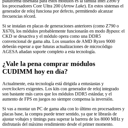
plataforma diseñada para estos módulos es la familia Intel Z890 y
los procesadores Core Ultra 200 (
Arrow Lake
). En estos sistemas el
generador de reloj funciona por defecto, permitiendo alcanzar
frecuencias récord.
Si se instalan en placas de generaciones anteriores (como Z790 o
X670), los módulos probablemente funcionarán en modo
Bypass
: el
CKD se desactiva y el módulo opera como una DDR5
convencional de gama alta. Los usuarios de AMD Ryzen 9000
deberán esperar a que futuras actualizaciones de microcódigo
AGESA añadan soporte completo a esta tecnología.
¿Vale la pena comprar módulos
CUDIMM hoy en día?
Actualmente, esta tecnología está dirigida a entusiastas y
overclockers
exigentes. Los kits con generador de reloj integrado
son bastante más caros que los módulos DDR5 estándar, y el
aumento de FPS en juegos no siempre compensa la inversión.
Si vas a montar un PC de gama alta con lo último en procesadores y
placas base, la compra puede tener sentido, ya que te librarás de
ajustar voltajes y timings para superar la barrera de los 8000 MHz y
disfrutarás del máximo rendimiento desde el primer momento.