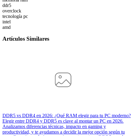
ddr5
overclock
tecnología pc
intel
amd
Artículos Similares
DDR5 vs DDR4 en 2026: ¿Qué RAM elegir para tu PC moderno?
Elegir entre DDR4 y DDR5 es clave al montar un PC en 2026.
Analizamos diferencias técnicas, impacto en gaming y
productividad, y te ayudamos a decidir la mejor opción según tu