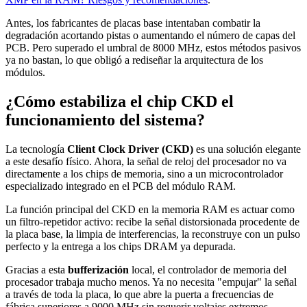
Antes, los fabricantes de placas base intentaban combatir la
degradación acortando pistas o aumentando el número de capas del
PCB. Pero superado el umbral de 8000 MHz, estos métodos pasivos
ya no bastan, lo que obligó a rediseñar la arquitectura de los
módulos.
¿Cómo estabiliza el chip CKD el
funcionamiento del sistema?
La tecnología
Client Clock Driver (CKD)
es una solución elegante
a este desafío físico. Ahora, la señal de reloj del procesador no va
directamente a los chips de memoria, sino a un microcontrolador
especializado integrado en el PCB del módulo RAM.
La función principal del CKD en la memoria RAM es actuar como
un filtro-repetidor activo: recibe la señal distorsionada procedente de
la placa base, la limpia de interferencias, la reconstruye con un pulso
perfecto y la entrega a los chips DRAM ya depurada.
Gracias a esta
bufferización
local, el controlador de memoria del
procesador trabaja mucho menos. Ya no necesita "empujar" la señal
a través de toda la placa, lo que abre la puerta a frecuencias de
fábrica superiores a 9000 MHz sin requerir voltajes extremos.