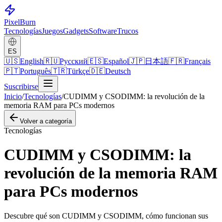
Pixel
Burn
Tecnologías
Juegos
Gadgets
Software
Trucos
ES
🇺🇸
English
🇷🇺
Русский
🇪🇸
Español
🇯🇵
日本語
🇫🇷
Français
🇵🇹
Português
🇹🇷
Türkçe
🇩🇪
Deutsch
Suscribirse
Inicio
/
Tecnologías
/
CUDIMM y CSODIMM: la revolución de la
memoria RAM para PCs modernos
Volver a categoría
Tecnologías
CUDIMM y CSODIMM: la
revolución de la memoria RAM
para PCs modernos
Descubre qué son CUDIMM y CSODIMM, cómo funcionan sus