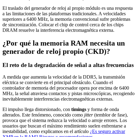
El traslado del generador de reloj al propio módulo es una respuesta
a las limitaciones de las plataformas tradicionales. A velocidades
superiores a 6400 MHz, la memoria convencional sufre problemas
de sincronización. Colocar el chip de control cerca de los chips
DRAM resuelve la interferencia electromagnética externa.
¿Por qué la memoria RAM necesita un
generador de reloj propio (CKD)?
El reto de la degradación de señal a altas frecuencias
A medida que aumenta la velocidad de la DDR5, la transmisión
eléctrica se convierte en el principal obstáculo. Cuando el
controlador de memoria del procesador opera por encima de 6400
MHz, la señal atraviesa contactos y pistas microscópicas, recogiendo
inevitablemente interferencias electromagnéticas externas.
El impulso llega distorsionado, con
timings
y forma de onda
alterados. Este fenómeno, conocido como
jitter
(temblor de fase),
provoca que el sistema reduzca la velocidad o arroje errores. Los
usuarios que buscan el máximo rendimiento suelen enfrentarse a
inestabilidad, como explicamos en el artículo
¿Es seguro activar
XMP en la RAM? Riesgos y recomendaciones
.