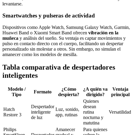
levantarse.
Smartwatches y pulseras de actividad
Dispositivos como Apple Watch, Samsung Galaxy Watch, Garmin,
Huawei Band o Xiaomi Smart Band ofrecen
vibración en la
muñeca
y análisis del sueño. Su ventaja es captar movimientos y
pulso en contacto directo con el cuerpo, facilitando un despertar
personalizado sin molestar a otros. Sin embargo, no simulan el
amanecer como los modelos de mesilla.
Tabla comparativa de despertadores
inteligentes
Modelo /
¿Cómo
¿A quién va
Ventaja
Formato
Tipo
despierta?
dirigido?
principal
Quienes
Despertador
desean
Hatch
Luz, sonido,
inteligente
rutina
Versatilidad
Restore 3
app, rutinas
de luz
nocturna y
matutina
Philips
Amanecer
Para quienes
SmartSleep
Despertador
gradual y
sufren la