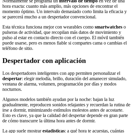
Normalmente se programa un
intervalo de tiempo
en vez de una
hora exacta: cuanto más amplio, más opciones de encontrar el
momento óptimo. Un intervalo demasiado corto limita la eficacia y
se parecerá mucho a un despertador convencional.
Esta técnica funciona mejor con wearables como
smartwatches
o
pulseras de actividad, que recopilan más datos de movimiento y
pulso al estar en contacto directo con el cuerpo. El móvil también
puede usarse, pero es menos fiable si compartes cama o cambias el
teléfono de sitio.
Despertador con aplicación
Los despertadores inteligentes con app permiten personalizar el
despertar
: elegir melodía, brillo, duración del amanecer simulado,
ventana de alarma, volumen, programación por días y modos
nocturnos.
Algunos modelos también ayudan por la noche: bajan la luz
gradualmente, reproducen sonidos relajantes y recuerdan la rutina de
irse a dormir, minimizando estímulos molestos antes de acostarte.
Esto es clave, ya que la calidad del despertar depende en gran parte
de cómo transcurre la última hora antes de dormir.
La app suele mostrar
estadísticas
: a qué hora te acuestas, cuántas