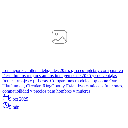
Los mejores anillos inteligentes 2025: guía completa y comparativa
Descubre los mejores anillos inteligentes de 2025 y sus ventajas
frente a relojes y pulseras. Comparamos modelos top como Oura,
Ultrahuman, Circular, RingConn y Evie, destacando sus funciones,
compatibilidad y precios para hombres y mujeres.
9 oct 2025
5 min