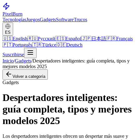
Pixel
Burn
Tecnologías
Juegos
Gadgets
Software
Trucos
ES
🇺🇸
English
🇷🇺
Русский
🇪🇸
Español
🇯🇵
日本語
🇫🇷
Français
🇵🇹
Português
🇹🇷
Türkçe
🇩🇪
Deutsch
Suscribirse
Inicio
/
Gadgets
/
Despertadores inteligentes: guía completa, tipos y
mejores modelos 2025
Volver a categoría
Gadgets
Despertadores inteligentes:
guía completa, tipos y mejores
modelos 2025
Los despertadores inteligentes ofrecen un despertar más suave y