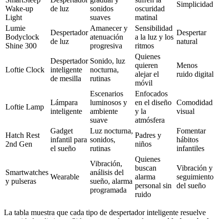
Simplicidad
Wake-up
de luz
sonidos
oscuridad
Light
suaves
matinal
Lumie
Amanecer y
Sensibilidad
Despertador
Despertar
Bodyclock
atenuación
a la luz y los
de luz
natural
Shine 300
progresiva
ritmos
Quienes
Despertador
Sonido, luz
quieren
Menos
Loftie Clock
inteligente
nocturna,
alejar el
ruido digital
de mesilla
rutinas
móvil
Escenarios
Enfocados
Lámpara
luminosos y
en el diseño
Comodidad
Loftie Lamp
inteligente
ambiente
y la
visual
suave
atmósfera
Gadget
Luz nocturna,
Fomentar
Hatch Rest
Padres y
infantil para
sonidos,
hábitos
2nd Gen
niños
el sueño
rutinas
infantiles
Quienes
Vibración,
buscan
Vibración y
Smartwatches
análisis del
Wearable
alarma
seguimiento
y pulseras
sueño, alarma
personal sin
del sueño
programada
ruido
La tabla muestra que cada tipo de despertador inteligente resuelve