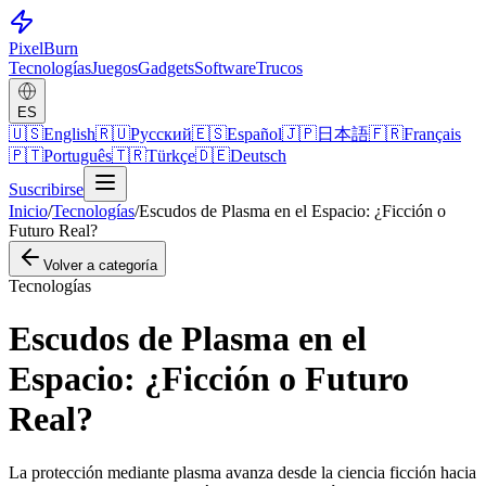
Pixel
Burn
Tecnologías
Juegos
Gadgets
Software
Trucos
ES
🇺🇸
English
🇷🇺
Русский
🇪🇸
Español
🇯🇵
日本語
🇫🇷
Français
🇵🇹
Português
🇹🇷
Türkçe
🇩🇪
Deutsch
Suscribirse
Inicio
/
Tecnologías
/
Escudos de Plasma en el Espacio: ¿Ficción o
Futuro Real?
Volver a categoría
Tecnologías
Escudos de Plasma en el
Espacio: ¿Ficción o Futuro
Real?
La protección mediante plasma avanza desde la ciencia ficción hacia