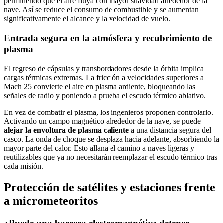
permitiendo que el aire fluya con mayor suavidad alrededor de la
nave. Así se reduce el consumo de combustible y se aumentan
significativamente el alcance y la velocidad de vuelo.
Entrada segura en la atmósfera y recubrimiento de
plasma
El regreso de cápsulas y transbordadores desde la órbita implica
cargas térmicas extremas. La fricción a velocidades superiores a
Mach 25 convierte el aire en plasma ardiente, bloqueando las
señales de radio y poniendo a prueba el escudo térmico ablativo.
En vez de combatir el plasma, los ingenieros proponen controlarlo.
Activando un campo magnético alrededor de la nave, se puede
alejar la envoltura de plasma caliente
a una distancia segura del
casco. La onda de choque se desplaza hacia adelante, absorbiendo la
mayor parte del calor. Esto allana el camino a naves ligeras y
reutilizables que ya no necesitarán reemplazar el escudo térmico tras
cada misión.
Protección de satélites y estaciones frente
a micrometeoritos
¿Puede una barrera electromagnética detener