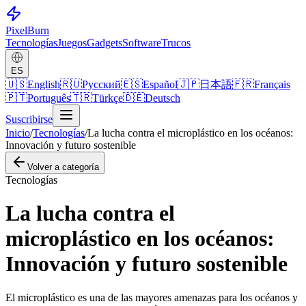
Pixel
Burn
Tecnologías
Juegos
Gadgets
Software
Trucos
ES
🇺🇸
English
🇷🇺
Русский
🇪🇸
Español
🇯🇵
日本語
🇫🇷
Français
🇵🇹
Português
🇹🇷
Türkçe
🇩🇪
Deutsch
Suscribirse
Inicio
/
Tecnologías
/
La lucha contra el microplástico en los océanos:
Innovación y futuro sostenible
Volver a categoría
Tecnologías
La lucha contra el
microplástico en los océanos:
Innovación y futuro sostenible
El microplástico es una de las mayores amenazas para los océanos y