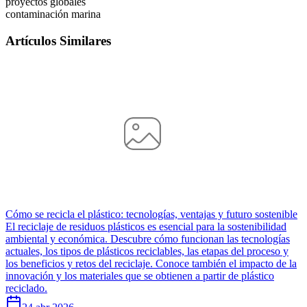
proyectos globales
contaminación marina
Artículos Similares
Cómo se recicla el plástico: tecnologías, ventajas y futuro sostenible
El reciclaje de residuos plásticos es esencial para la sostenibilidad
ambiental y económica. Descubre cómo funcionan las tecnologías
actuales, los tipos de plásticos reciclables, las etapas del proceso y
los beneficios y retos del reciclaje. Conoce también el impacto de la
innovación y los materiales que se obtienen a partir de plástico
reciclado.