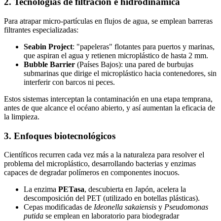
2. Tecnologías de filtración e hidrodinámica
Para atrapar micro-partículas en flujos de agua, se emplean barreras
filtrantes especializadas:
Seabin Project
: "papeleras" flotantes para puertos y marinas,
que aspiran el agua y retienen microplástico de hasta 2 mm.
Bubble Barrier
(Países Bajos): una pared de burbujas
submarinas que dirige el microplástico hacia contenedores, sin
interferir con barcos ni peces.
Estos sistemas interceptan la contaminación en una etapa temprana,
antes de que alcance el océano abierto, y así aumentan la eficacia de
la limpieza.
3. Enfoques biotecnológicos
Científicos recurren cada vez más a la naturaleza para resolver el
problema del microplástico, desarrollando bacterias y enzimas
capaces de degradar polímeros en componentes inocuos.
La enzima
PETasa
, descubierta en Japón, acelera la
descomposición del PET (utilizado en botellas plásticas).
Cepas modificadas de
Ideonella sakaiensis
y
Pseudomonas
putida
se emplean en laboratorio para biodegradar