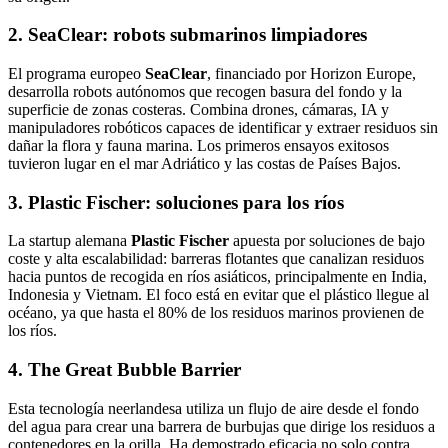
2. SeaClear: robots submarinos limpiadores
El programa europeo
SeaClear
, financiado por Horizon Europe,
desarrolla robots autónomos que recogen basura del fondo y la
superficie de zonas costeras. Combina drones, cámaras, IA y
manipuladores robóticos capaces de identificar y extraer residuos sin
dañar la flora y fauna marina. Los primeros ensayos exitosos
tuvieron lugar en el mar Adriático y las costas de Países Bajos.
3. Plastic Fischer: soluciones para los ríos
La startup alemana
Plastic Fischer
apuesta por soluciones de bajo
coste y alta escalabilidad: barreras flotantes que canalizan residuos
hacia puntos de recogida en ríos asiáticos, principalmente en India,
Indonesia y Vietnam. El foco está en evitar que el plástico llegue al
océano, ya que hasta el 80% de los residuos marinos provienen de
los ríos.
4. The Great Bubble Barrier
Esta tecnología neerlandesa utiliza un flujo de aire desde el fondo
del agua para crear una barrera de burbujas que dirige los residuos a
contenedores en la orilla. Ha demostrado eficacia no solo contra