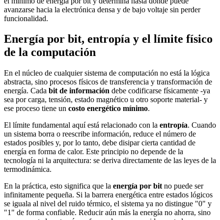
el mínimo de energía por bit y determina hasta dónde puede
avanzarse hacia la electrónica densa y de bajo voltaje sin perder
funcionalidad.
Energía por bit, entropía y el límite físico
de la computación
En el núcleo de cualquier sistema de computación no está la lógica
abstracta, sino procesos físicos de transferencia y transformación de
energía. Cada
bit de información
debe codificarse físicamente -ya
sea por carga, tensión, estado magnético u otro soporte material- y
ese proceso tiene un
costo energético mínimo
.
El límite fundamental aquí está relacionado con la
entropía
. Cuando
un sistema borra o reescribe información, reduce el número de
estados posibles y, por lo tanto, debe disipar cierta cantidad de
energía en forma de calor. Este principio no depende de la
tecnología ni la arquitectura: se deriva directamente de las leyes de la
termodinámica.
En la práctica, esto significa que la
energía por bit
no puede ser
infinitamente pequeña. Si la barrera energética entre estados lógicos
se iguala al nivel del ruido térmico, el sistema ya no distingue "0" y
"1" de forma confiable. Reducir aún más la energía no ahorra, sino