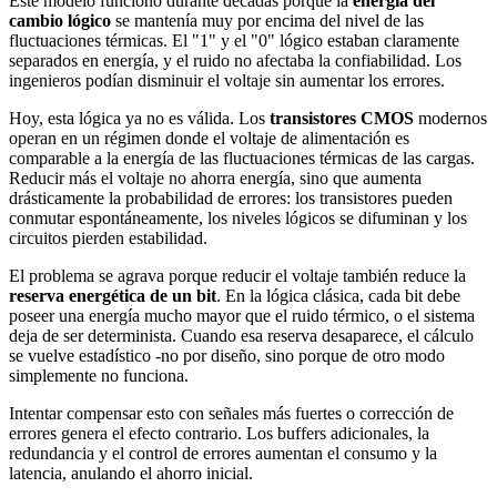
Este modelo funcionó durante décadas porque la
energía del
cambio lógico
se mantenía muy por encima del nivel de las
fluctuaciones térmicas. El "1" y el "0" lógico estaban claramente
separados en energía, y el ruido no afectaba la confiabilidad. Los
ingenieros podían disminuir el voltaje sin aumentar los errores.
Hoy, esta lógica ya no es válida. Los
transistores CMOS
modernos
operan en un régimen donde el voltaje de alimentación es
comparable a la energía de las fluctuaciones térmicas de las cargas.
Reducir más el voltaje no ahorra energía, sino que aumenta
drásticamente la probabilidad de errores: los transistores pueden
conmutar espontáneamente, los niveles lógicos se difuminan y los
circuitos pierden estabilidad.
El problema se agrava porque reducir el voltaje también reduce la
reserva energética de un bit
. En la lógica clásica, cada bit debe
poseer una energía mucho mayor que el ruido térmico, o el sistema
deja de ser determinista. Cuando esa reserva desaparece, el cálculo
se vuelve estadístico -no por diseño, sino porque de otro modo
simplemente no funciona.
Intentar compensar esto con señales más fuertes o corrección de
errores genera el efecto contrario. Los buffers adicionales, la
redundancia y el control de errores aumentan el consumo y la
latencia, anulando el ahorro inicial.