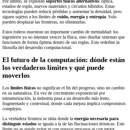
Por último, se exploran
soportes físicos alternativos
: óptica,
estados de espín, nuevos materiales y circuitos híbridos. Estas
tecnologías pueden reducir pérdidas y aumentar la densidad, pero
siguen sujetos a los límites de
ruido, energía y entropía
. Solo
pueden desplazar las fronteras, no eliminarlas.
Estos rodeos muestran un importante cambio de mentalidad: los
ingenieros ya no intentan vencer la física, sino diseñar sistemas que
funcionen de forma óptima dentro de sus reglas. Esto redefine la
filosofía del desarrollo computacional.
El futuro de la computación: dónde están
los verdaderos límites y qué puede
moverlos
Los
límites físicos
no significan el fin del progreso, sino un cambio
en su naturaleza. En vez de crecimiento exponencial por
miniaturización, la industria pasa a un desarrollo más lento,
fragmentado y contextual, donde cada mejora implica compromisos
complejos.
La verdadera frontera se sitúa donde la
energía necesaria para
distinguir estados
se iguala a la de las fluctuaciones térmicas. Este
límite no se puede evitar ni con nuevos procesos ni con mejor