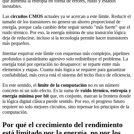
que aumenta la entropía en forma de errores, ruido y estados
inestables.
Las
circuitos CMOS
actuales ya se acercan a este límite. Reducir el
tamaño de los transistores no genera un ahorro proporcional de
energía, porque cada cambio debe seguir siendo "más fuerte" que el
ruido térmico. Por eso, la energía mínima de una transición lógica
deja de reducirse, incluso si la tecnología permite hacer transistores
más pequeños.
Intentar esquivar este límite con esquemas más complejos, pipelines
profundos o paralelismo agresivo solo redistribuye el problema. La
energía total por operación no desaparece: se reparte entre más
elementos y etapas. Cuanta más lógica se requiere para garantizar
confiabilidad, más cerca está el sistema del techo físico de eficiencia.
En este sentido, el
límite de la computación
no es un número
concreto ni un solo efecto. Es la suma de
ruido térmico, entropía y
energía mínima por bit
que, en conjunto, marcan la frontera donde
la lógica digital clásica pierde sentido. Por eso, el progreso futuro
requiere no solo mejores circuitos, sino repensar los principios de la
computación.
Por qué el crecimiento del rendimiento
está limitado por la energía, no por los