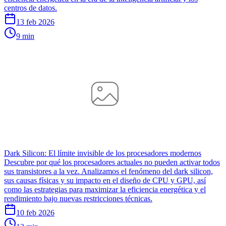
centros de datos.
13 feb 2026
9 min
Dark Silicon: El límite invisible de los procesadores modernos
Descubre por qué los procesadores actuales no pueden activar todos
sus transistores a la vez. Analizamos el fenómeno del dark silicon,
sus causas físicas y su impacto en el diseño de CPU y GPU, así
como las estrategias para maximizar la eficiencia energética y el
rendimiento bajo nuevas restricciones técnicas.
10 feb 2026