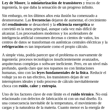
Ley de Moore
, la
miniaturización de transistores
y trucos de
ingeniería, lo que daba la sensación de un progreso infinito.
Sin embargo, en los últimos años esta ilusión ha comenzado a
desmoronarse. Las
frecuencias
dejaron de aumentar, el crecimiento
del
rendimiento
se desaceleró y la
eficiencia energética
se
convirtió en la meta principal, aunque cada vez más difícil de
alcanzar. Los procesadores modernos y los aceleradores de
inteligencia artificial consumen decenas o cientos de vatios, los
centros de datos se transforman en auténticas centrales eléctricas y la
refrigeración
es tan importante como el propio cálculo.
A simple vista, podría parecer que el problema es nuevamente de
ingeniería: procesos tecnológicos insuficientemente avanzados,
arquitecturas complejas o software ineficiente. Pero, en un nivel más
profundo, queda claro que nos topamos no con limitaciones
humanas, sino con las
leyes fundamentales de la física
. Reducir el
voltaje ya no es tan efectivo, los transistores dejan de ser
interruptores ideales y todo proceso de cálculo inevitablemente
choca con
ruido
,
calor
y
entropía
.
Uno de los factores clave de este límite es el
ruido térmico
. No está
relacionado con defectos de fabricación ni con un mal diseño. Es
una consecuencia inevitable de la temperatura, el movimiento de
cargas y la naturaleza de la materia. Cuanto menor es la energía de