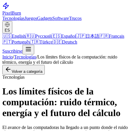
Pixel
Burn
Tecnologías
Juegos
Gadgets
Software
Trucos
ES
🇺🇸
English
🇷🇺
Русский
🇪🇸
Español
🇯🇵
日本語
🇫🇷
Français
🇵🇹
Português
🇹🇷
Türkçe
🇩🇪
Deutsch
Suscribirse
Inicio
/
Tecnologías
/
Los límites físicos de la computación: ruido
térmico, energía y el futuro del cálculo
Volver a categoría
Tecnologías
Los límites físicos de la
computación: ruido térmico,
energía y el futuro del cálculo
El avance de las computadoras ha llegado a un punto donde el ruido