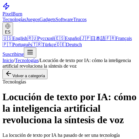
Pixel
Burn
Tecnologías
Juegos
Gadgets
Software
Trucos
ES
🇺🇸
English
🇷🇺
Русский
🇪🇸
Español
🇯🇵
日本語
🇫🇷
Français
🇵🇹
Português
🇹🇷
Türkçe
🇩🇪
Deutsch
Suscribirse
Inicio
/
Tecnologías
/
Locución de texto por IA: cómo la inteligencia
artificial revoluciona la síntesis de voz
Volver a categoría
Tecnologías
Locución de texto por IA: cómo
la inteligencia artificial
revoluciona la síntesis de voz
La locución de texto por IA ha pasado de ser una tecnología