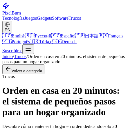
Pixel
Burn
Tecnologías
Juegos
Gadgets
Software
Trucos
ES
🇺🇸
English
🇷🇺
Русский
🇪🇸
Español
🇯🇵
日本語
🇫🇷
Français
🇵🇹
Português
🇹🇷
Türkçe
🇩🇪
Deutsch
Suscribirse
Inicio
/
Trucos
/
Orden en casa en 20 minutos: el sistema de pequeños
pasos para un hogar organizado
Volver a categoría
Trucos
Orden en casa en 20 minutos:
el sistema de pequeños pasos
para un hogar organizado
Descubre cómo mantener tu hogar en orden dedicando solo 20