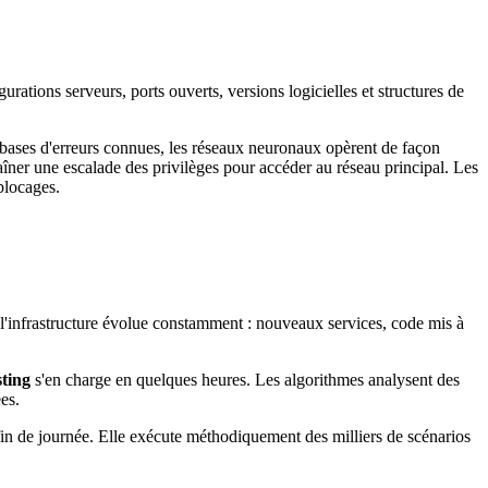
urations serveurs, ports ouverts, versions logicielles et structures de
bases d'erreurs connues, les réseaux neuronaux opèrent de façon
aîner une escalade des privilèges pour accéder au réseau principal. Les
blocages.
ue l'infrastructure évolue constamment : nouveaux services, code mis à
ting
s'en charge en quelques heures. Les algorithmes analysent des
es.
n fin de journée. Elle exécute méthodiquement des milliers de scénarios