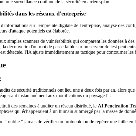
t une surveillance continue de la sécurité en arrière-plan.
lités dans les réseaux d'entreprise
'informations sur l'empreinte digitale de l'entreprise, analyse des config
urs d'attaque potentiels est élaborée.
ux simples scanners de vulnérabilités qui comparent les données à des 
, la découverte d'un mot de passe faible sur un serveur de test peut entr
est détectée, l'IA ajuste immédiatement sa tactique pour contourner les 
ue
g
audits de sécurité traditionnels ont lieu une à deux fois par an, alors q
réagissant instantanément aux modifications du paysage IT.
trait des semaines à auditer un réseau distribué, le
AI Penetration Tes
complexes qui échapperaient à un humain submergé par la masse de donné
 ne " oublie " jamais de vérifier un protocole ou de repérer une faille e