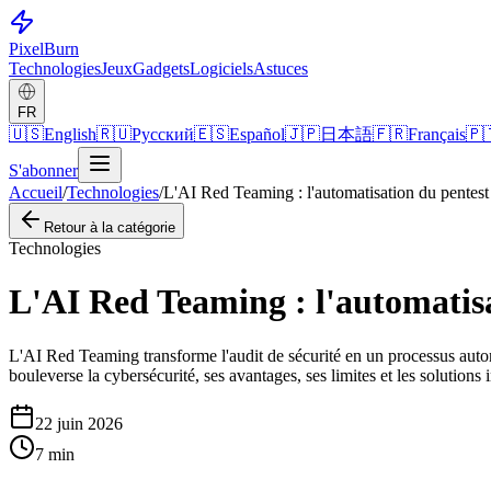
Pixel
Burn
Technologies
Jeux
Gadgets
Logiciels
Astuces
FR
🇺🇸
English
🇷🇺
Русский
🇪🇸
Español
🇯🇵
日本語
🇫🇷
Français
🇵
S'abonner
Accueil
/
Technologies
/
L'AI Red Teaming : l'automatisation du pentest 
Retour à la catégorie
Technologies
L'AI Red Teaming : l'automatisa
L'AI Red Teaming transforme l'audit de sécurité en un processus autom
bouleverse la cybersécurité, ses avantages, ses limites et les solutio
22 juin 2026
7
min