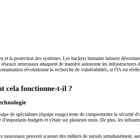
st et la protection des systèmes. Les hackers humains laissent désormais
éseaux neuronaux attaquent de manière autonome les infrastructures d'ent
matisation révolutionne la recherche de vulnérabilités, si l'IA est réell
 cela fonctionne-t-il ?
technologie
ipe de spécialistes (équipe rouge) tente de compromettre la sécurité d'
e d'importants budgets et s'étale sur plusieurs mois. De plus, les infrast
ux neuronaux peuvent scanner des milliers de nœuds simultanément, sans i