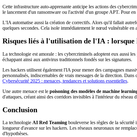
Cette infrastructure auto-apprenante anticipe les actions des cybercri
le lancement d'un ransomware ou l'activité d'un groupe APT. Pour en sa
L'IA automatise aussi la création de correctifs. Alors qu'il fallait aut
quelques secondes. Cela isole immédiatement le nœud vulnérable en atte
Risques liés à l'utilisation de l'IA : lorsq
La technologie est amorale : les cybercriminels adoptent eux aussi les p
échappant ainsi aux antivirus traditionnels fondés sur les signatures.
Les hackers utilisent également l'IA pour mener des campagnes massive
personnalisés, indiscernables de vrais messages de la direction. Dans c
Cybersécurité 2025 : menaces, tendances et solutions essentielles
.
Une autre menace est le
poisoning des modèles de machine learnin
d'attaques, créant ainsi des corridors invisibles à l'intérieur du réseau d
Conclusion
La technologie
AI Red Teaming
bouleverse les règles de la sécurité
longueur d'avance sur les hackers. Les réseaux neuronaux ne remplaceron
d'hypothèses.