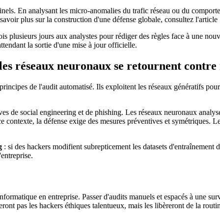
minels. En analysant les micro-anomalies du trafic réseau ou du comport
voir plus sur la construction d'une défense globale, consultez l'article
refois plusieurs jours aux analystes pour rédiger des règles face à une no
ndant la sortie d'une mise à jour officielle.
ue les réseaux neuronaux se retournent contre
rincipes de l'audit automatisé. Ils exploitent les réseaux génératifs pou
s de social engineering et de phishing. Les réseaux neuronaux analysen
e contexte, la défense exige des mesures préventives et symétriques. Les e
g
: si des hackers modifient subrepticement les datasets d'entraînement de
'entreprise.
 informatique en entreprise. Passer d'audits manuels et espacés à une su
t pas les hackers éthiques talentueux, mais les libèreront de la routine