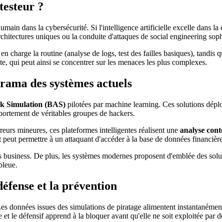
testeur ?
main dans la cybersécurité. Si l'intelligence artificielle excelle dans la 
architectures uniques ou la conduite d'attaques de social engineering sop
n charge la routine (analyse de logs, test des failles basiques), tandis qu
ste, qui peut ainsi se concentrer sur les menaces les plus complexes.
orama des systèmes actuels
k Simulation (BAS)
pilotées par machine learning. Ces solutions déploi
comportement de véritables groupes de hackers.
reurs mineures, ces plateformes intelligentes réalisent une
analyse cont
peut permettre à un attaquant d'accéder à la base de données financière
es business. De plus, les systèmes modernes proposent d'emblée des solu
bleue.
défense et la prévention
 Les données issues des simulations de piratage alimentent instantaném
e et le défensif apprend à la bloquer avant qu'elle ne soit exploitée par d