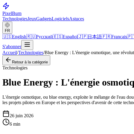
Pixel
Burn
Technologies
Jeux
Gadgets
Logiciels
Astuces
FR
🇺🇸
English
🇷🇺
Русский
🇪🇸
Español
🇯🇵
日本語
🇫🇷
Français
🇵
S'abonner
Accueil
/
Technologies
/
Blue Energy : L'énergie osmotique, une révolut
Retour à la catégorie
Technologies
Blue Energy : L'énergie osmotiq
L'énergie osmotique, ou blue energy, exploite le mélange de l'eau douc
les projets pilotes en Europe et les perspectives d'avenir de cette tech
26 juin 2026
6
min