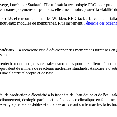
ge, lancée par Statkraft. Elle utilisait la technologie PRO pour produire
embranes polymères disponibles, elle a néanmoins prouvé la viabilité d
le lac d'IJssel rencontre la mer des Wadden, REDstack a lancé une install
er de nouveaux modules de membranes. Plus largement,
l'énergie des océans
tériaux. La recherche vise à développer des membranes ultrafines en 
ssement.
gmenter le rendement, des centrales osmotiques pourraient fleurir à l'emb
'équivalent de milliers de réacteurs nucléaires standards. Associée à d'au
 une électricité propre et de base.
réel de production d'électricité à la frontière de l'eau douce et de l'eau 
nctionnement, écologie parfaite et indépendance climatique en font une sol
 en graphène abordables et durables arriveront sur le marché, la techno