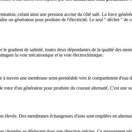
ntration, créant ainsi une pression accrue du côté salé. La force généré
raîne un générateur pour produire de l'électricité. Le seul " déchet " de
le gradient de salinité, toutes deux dépendantes de la qualité des memb
istinguer la voie mécatronique et la voie électrochimique.
ée à travers une membrane semi-perméable vers le compartiment d'eau de
 le rotor d'un générateur pour produire du courant alternatif. C'est une 
on élevée. Des membranes échangeuses d'ions sont empilées en alternance :
les chargées se déplacent dans une direction précise. Ce mouvement sépar