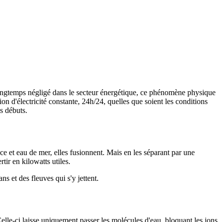
Longtemps négligé dans le secteur énergétique, ce phénomène physique
tion d'électricité constante, 24h/24, quelles que soient les conditions
s débuts.
ce et eau de mer, elles fusionnent. Mais en les séparant par une
ir en kilowatts utiles.
 et des fleuves qui s'y jettent.
Celle-ci laisse uniquement passer les molécules d'eau, bloquant les ions