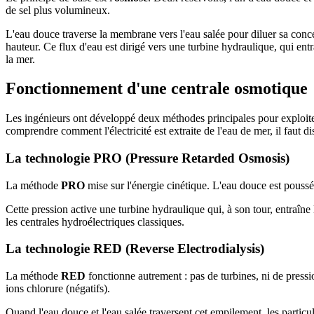
de sel plus volumineux.
L'eau douce traverse la membrane vers l'eau salée pour diluer sa conce
hauteur. Ce flux d'eau est dirigé vers une turbine hydraulique, qui ent
la mer.
Fonctionnement d'une centrale osmotique
Les ingénieurs ont développé deux méthodes principales pour exploiter 
comprendre comment l'électricité est extraite de l'eau de mer, il faut d
La technologie PRO (Pressure Retarded Osmosis)
La méthode
PRO
mise sur l'énergie cinétique. L'eau douce est pouss
Cette pression active une turbine hydraulique qui, à son tour, entraîne
les centrales hydroélectriques classiques.
La technologie RED (Reverse Electrodialysis)
La méthode
RED
fonctionne autrement : pas de turbines, ni de pressi
ions chlorure (négatifs).
Quand l'eau douce et l'eau salée traversent cet empilement, les particu