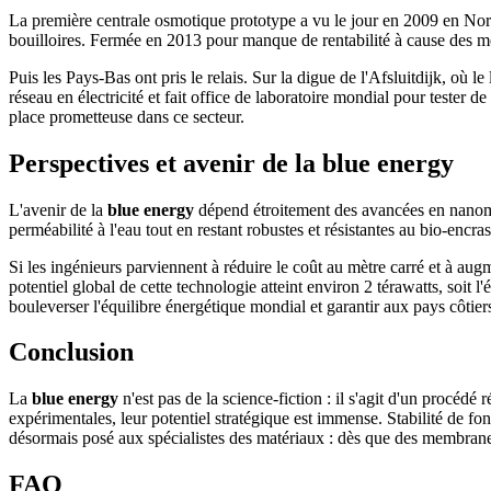
La première centrale osmotique prototype a vu le jour en 2009 en Norvè
bouilloires. Fermée en 2013 pour manque de rentabilité à cause des m
Puis les Pays-Bas ont pris le relais. Sur la digue de l'Afsluitdijk, où 
réseau en électricité et fait office de laboratoire mondial pour test
place prometteuse dans ce secteur.
Perspectives et avenir de la blue energy
L'avenir de la
blue energy
dépend étroitement des avancées en nanoma
perméabilité à l'eau tout en restant robustes et résistantes au bio-encra
Si les ingénieurs parviennent à réduire le coût au mètre carré et à au
potentiel global de cette technologie atteint environ 2 térawatts, soit l
bouleverser l'équilibre énergétique mondial et garantir aux pays côtiers
Conclusion
La
blue energy
n'est pas de la science-fiction : il s'agit d'un procédé 
expérimentales, leur potentiel stratégique est immense. Stabilité de fo
désormais posé aux spécialistes des matériaux : dès que des membranes
FAQ