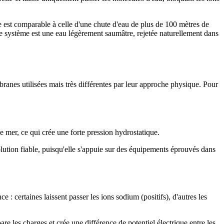
e est comparable à celle d'une chute d'eau de plus de 100 mètres de
 ce système est une eau légèrement saumâtre, rejetée naturellement dans
ranes utilisées mais très différentes par leur approche physique. Pour
 mer, ce qui crée une forte pression hydrostatique.
solution fiable, puisqu'elle s'appuie sur des équipements éprouvés dans
 certaines laissent passer les ions sodium (positifs), d'autres les
e les charges et crée une différence de potentiel électrique entre les