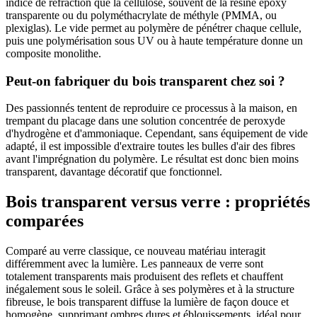
indice de réfraction que la cellulose, souvent de la résine époxy
transparente ou du polyméthacrylate de méthyle (PMMA, ou
plexiglas). Le vide permet au polymère de pénétrer chaque cellule,
puis une polymérisation sous UV ou à haute température donne un
composite monolithe.
Peut-on fabriquer du bois transparent chez soi ?
Des passionnés tentent de reproduire ce processus à la maison, en
trempant du placage dans une solution concentrée de peroxyde
d'hydrogène et d'ammoniaque. Cependant, sans équipement de vide
adapté, il est impossible d'extraire toutes les bulles d'air des fibres
avant l'imprégnation du polymère. Le résultat est donc bien moins
transparent, davantage décoratif que fonctionnel.
Bois transparent versus verre : propriétés
comparées
Comparé au verre classique, ce nouveau matériau interagit
différemment avec la lumière. Les panneaux de verre sont
totalement transparents mais produisent des reflets et chauffent
inégalement sous le soleil. Grâce à ses polymères et à la structure
fibreuse, le bois transparent diffuse la lumière de façon douce et
homogène, supprimant ombres dures et éblouissements, idéal pour