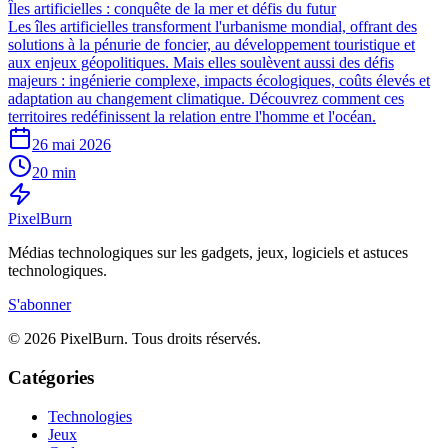
Îles artificielles : conquête de la mer et défis du futur
Les îles artificielles transforment l'urbanisme mondial, offrant des
solutions à la pénurie de foncier, au développement touristique et
aux enjeux géopolitiques. Mais elles soulèvent aussi des défis
majeurs : ingénierie complexe, impacts écologiques, coûts élevés et
adaptation au changement climatique. Découvrez comment ces
territoires redéfinissent la relation entre l'homme et l'océan.
26 mai 2026
20 min
Pixel
Burn
Médias technologiques sur les gadgets, jeux, logiciels et astuces
technologiques.
S'abonner
© 2026 PixelBurn. Tous droits réservés.
Catégories
Technologies
Jeux