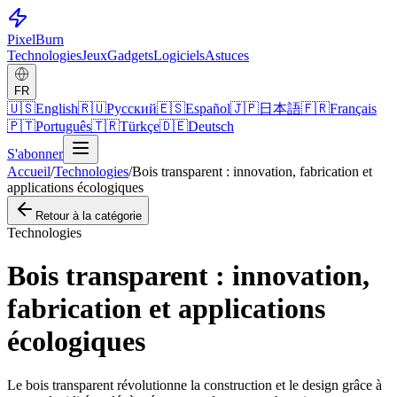
Pixel
Burn
Technologies
Jeux
Gadgets
Logiciels
Astuces
FR
🇺🇸
English
🇷🇺
Русский
🇪🇸
Español
🇯🇵
日本語
🇫🇷
Français
🇵🇹
Português
🇹🇷
Türkçe
🇩🇪
Deutsch
S'abonner
Accueil
/
Technologies
/
Bois transparent : innovation, fabrication et
applications écologiques
Retour à la catégorie
Technologies
Bois transparent : innovation,
fabrication et applications
écologiques
Le bois transparent révolutionne la construction et le design grâce à