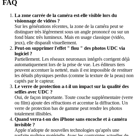
FAQ
La zone carrée de la caméra est-elle visible lors du
visionnage de vidéos ?
Sur les générations récentes, la zone de la caméra peut se
distinguer très légèrement sous un angle prononcé ou sur un
fond blanc très lumineux. Mais en usage classique (vidéo,
jeux), elle disparaît visuellement.
Peut-on supprimer l'effet " flou " des photos UDC via
logiciel ?
Partiellement. Les réseaux neuronaux intégrés corrigent déjà
automatiquement lors de la prise de vue. Les éditeurs tiers
peuvent accentuer la netteté, mais il est impossible de restituer
les détails physiques perdus (comme la texture de la peau) non
captés par le capteur.
Le verre de protection a-t-il un impact sur la qualité des
selfies avec UDC ?
Oui, de façon importante. Toute couche supplémentaire (verre
ou film) ajoute des réfractions et accentue la diffraction. Un
verre de protection bas de gamme peut rendre les photos
totalement illisibles.
Quand verra-t-on des iPhone sans encoche et à caméra
invisible ?
Apple n'adopte de nouvelles technologies qu'après une
parfaite maîtrise matérielle. Avec les contraintes actuelles de