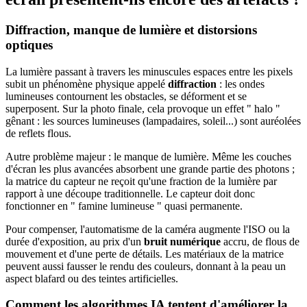
Diffraction, manque de lumière et distorsions
optiques
La lumière passant à travers les minuscules espaces entre les pixels
subit un phénomène physique appelé
diffraction
: les ondes
lumineuses contournent les obstacles, se déforment et se
superposent. Sur la photo finale, cela provoque un effet " halo "
gênant : les sources lumineuses (lampadaires, soleil...) sont auréolées
de reflets flous.
Autre problème majeur : le manque de lumière. Même les couches
d'écran les plus avancées absorbent une grande partie des photons ;
la matrice du capteur ne reçoit qu'une fraction de la lumière par
rapport à une découpe traditionnelle. Le capteur doit donc
fonctionner en " famine lumineuse " quasi permanente.
Pour compenser, l'automatisme de la caméra augmente l'ISO ou la
durée d'exposition, au prix d'un
bruit numérique
accru, de flous de
mouvement et d'une perte de détails. Les matériaux de la matrice
peuvent aussi fausser le rendu des couleurs, donnant à la peau un
aspect blafard ou des teintes artificielles.
Comment les algorithmes IA tentent d'améliorer la