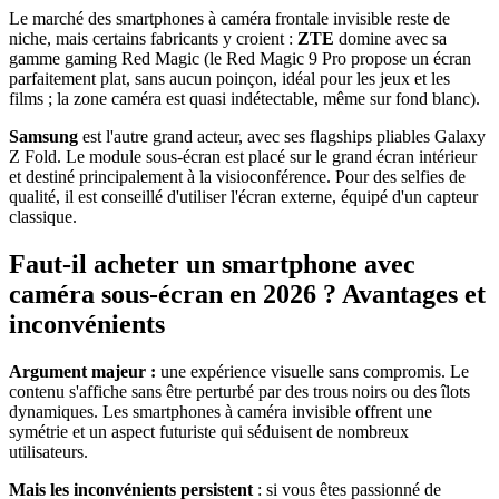
Le marché des smartphones à caméra frontale invisible reste de
niche, mais certains fabricants y croient :
ZTE
domine avec sa
gamme gaming Red Magic (le Red Magic 9 Pro propose un écran
parfaitement plat, sans aucun poinçon, idéal pour les jeux et les
films ; la zone caméra est quasi indétectable, même sur fond blanc).
Samsung
est l'autre grand acteur, avec ses flagships pliables Galaxy
Z Fold. Le module sous-écran est placé sur le grand écran intérieur
et destiné principalement à la visioconférence. Pour des selfies de
qualité, il est conseillé d'utiliser l'écran externe, équipé d'un capteur
classique.
Faut-il acheter un smartphone avec
caméra sous-écran en 2026 ? Avantages et
inconvénients
Argument majeur :
une expérience visuelle sans compromis. Le
contenu s'affiche sans être perturbé par des trous noirs ou des îlots
dynamiques. Les smartphones à caméra invisible offrent une
symétrie et un aspect futuriste qui séduisent de nombreux
utilisateurs.
Mais les inconvénients persistent
: si vous êtes passionné de