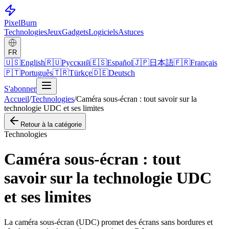
Pixel
Burn
Technologies
Jeux
Gadgets
Logiciels
Astuces
FR
🇺🇸
English
🇷🇺
Русский
🇪🇸
Español
🇯🇵
日本語
🇫🇷
Français
🇵🇹
Português
🇹🇷
Türkçe
🇩🇪
Deutsch
S'abonner
Accueil
/
Technologies
/
Caméra sous-écran : tout savoir sur la
technologie UDC et ses limites
Retour à la catégorie
Technologies
Caméra sous-écran : tout
savoir sur la technologie UDC
et ses limites
La caméra sous-écran (UDC) promet des écrans sans bordures et