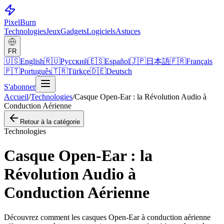
Pixel
Burn
Technologies
Jeux
Gadgets
Logiciels
Astuces
FR
🇺🇸
English
🇷🇺
Русский
🇪🇸
Español
🇯🇵
日本語
🇫🇷
Français
🇵🇹
Português
🇹🇷
Türkçe
🇩🇪
Deutsch
S'abonner
Accueil
/
Technologies
/
Casque Open-Ear : la Révolution Audio à
Conduction Aérienne
Retour à la catégorie
Technologies
Casque Open-Ear : la
Révolution Audio à
Conduction Aérienne
Découvrez comment les casques Open-Ear à conduction aérienne