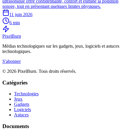
ultrasonique offre confidentialité, confort et élimine la pollution
sonore, tout en présentant quelques limites physiques.
11 juin 2026
6 min
Pixel
Burn
Médias technologiques sur les gadgets, jeux, logiciels et astuces
technologiques.
S'abonner
© 2026 PixelBurn. Tous droits réservés.
Catégories
Technologies
Jeux
Gadgets
Logiciels
Astuces
Documents