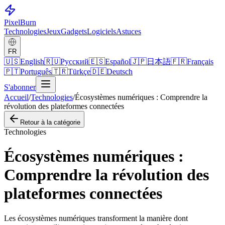
Pixel
Burn
Technologies
Jeux
Gadgets
Logiciels
Astuces
FR
🇺🇸
English
🇷🇺
Русский
🇪🇸
Español
🇯🇵
日本語
🇫🇷
Français
🇵🇹
Português
🇹🇷
Türkçe
🇩🇪
Deutsch
S'abonner
Accueil
/
Technologies
/
Écosystèmes numériques : Comprendre la
révolution des plateformes connectées
Retour à la catégorie
Technologies
Écosystèmes numériques :
Comprendre la révolution des
plateformes connectées
Les écosystèmes numériques transforment la manière dont