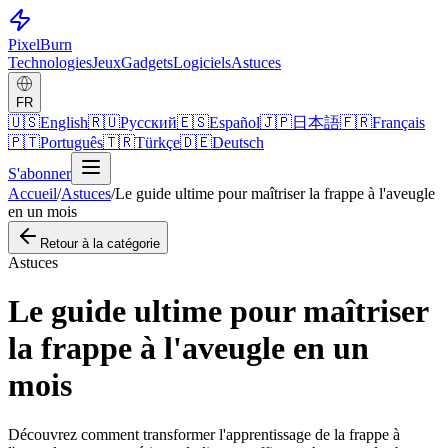
Pixel
Burn
Technologies
Jeux
Gadgets
Logiciels
Astuces
FR
🇺🇸
English
🇷🇺
Русский
🇪🇸
Español
🇯🇵
日本語
🇫🇷
Français
🇵🇹
Português
🇹🇷
Türkçe
🇩🇪
Deutsch
S'abonner
Accueil
/
Astuces
/
Le guide ultime pour maîtriser la frappe à l'aveugle
en un mois
Retour à la catégorie
Astuces
Le guide ultime pour maîtriser
la frappe à l'aveugle en un
mois
Découvrez comment transformer l'apprentissage de la frappe à