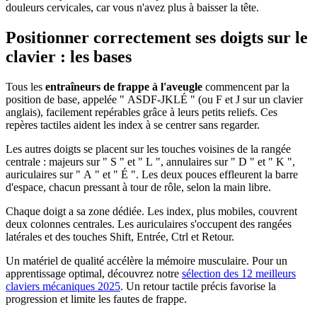
douleurs cervicales, car vous n'avez plus à baisser la tête.
Positionner correctement ses doigts sur le
clavier : les bases
Tous les
entraîneurs de frappe à l'aveugle
commencent par la
position de base, appelée " ASDF-JKLÉ " (ou F et J sur un clavier
anglais), facilement repérables grâce à leurs petits reliefs. Ces
repères tactiles aident les index à se centrer sans regarder.
Les autres doigts se placent sur les touches voisines de la rangée
centrale : majeurs sur " S " et " L ", annulaires sur " D " et " K ",
auriculaires sur " A " et " É ". Les deux pouces effleurent la barre
d'espace, chacun pressant à tour de rôle, selon la main libre.
Chaque doigt a sa zone dédiée. Les index, plus mobiles, couvrent
deux colonnes centrales. Les auriculaires s'occupent des rangées
latérales et des touches Shift, Entrée, Ctrl et Retour.
Un matériel de qualité accélère la mémoire musculaire. Pour un
apprentissage optimal, découvrez notre
sélection des 12 meilleurs
claviers mécaniques 2025
. Un retour tactile précis favorise la
progression et limite les fautes de frappe.