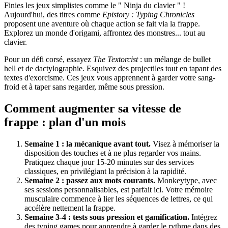
Finies les jeux simplistes comme le " Ninja du clavier " !
Aujourd'hui, des titres comme
Epistory : Typing Chronicles
proposent une aventure où chaque action se fait via la frappe.
Explorez un monde d'origami, affrontez des monstres... tout au
clavier.
Pour un défi corsé, essayez
The Textorcist
: un mélange de bullet
hell et de dactylographie. Esquivez des projectiles tout en tapant des
textes d'exorcisme. Ces jeux vous apprennent à garder votre sang-
froid et à taper sans regarder, même sous pression.
Comment augmenter sa vitesse de
frappe : plan d'un mois
Semaine 1 : la mécanique avant tout.
Visez à mémoriser la
disposition des touches et à ne plus regarder vos mains.
Pratiquez chaque jour 15-20 minutes sur des services
classiques, en privilégiant la précision à la rapidité.
Semaine 2 : passez aux mots courants.
Monkeytype, avec
ses sessions personnalisables, est parfait ici. Votre mémoire
musculaire commence à lier les séquences de lettres, ce qui
accélère nettement la frappe.
Semaine 3-4 : tests sous pression et gamification.
Intégrez
des typing games pour apprendre à garder le rythme dans des