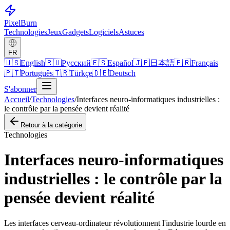
Pixel
Burn
Technologies
Jeux
Gadgets
Logiciels
Astuces
FR
🇺🇸
English
🇷🇺
Русский
🇪🇸
Español
🇯🇵
日本語
🇫🇷
Français
🇵🇹
Português
🇹🇷
Türkçe
🇩🇪
Deutsch
S'abonner
Accueil
/
Technologies
/
Interfaces neuro-informatiques industrielles :
le contrôle par la pensée devient réalité
Retour à la catégorie
Technologies
Interfaces neuro-informatiques
industrielles : le contrôle par la
pensée devient réalité
Les interfaces cerveau-ordinateur révolutionnent l'industrie lourde en