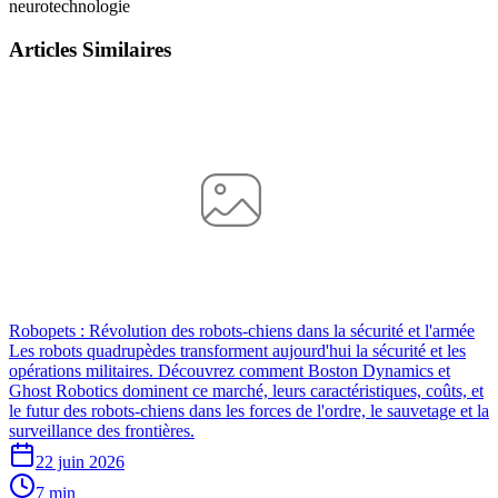
neurotechnologie
Articles Similaires
Robopets : Révolution des robots-chiens dans la sécurité et l'armée
Les robots quadrupèdes transforment aujourd'hui la sécurité et les
opérations militaires. Découvrez comment Boston Dynamics et
Ghost Robotics dominent ce marché, leurs caractéristiques, coûts, et
le futur des robots-chiens dans les forces de l'ordre, le sauvetage et la
surveillance des frontières.
22 juin 2026
7 min