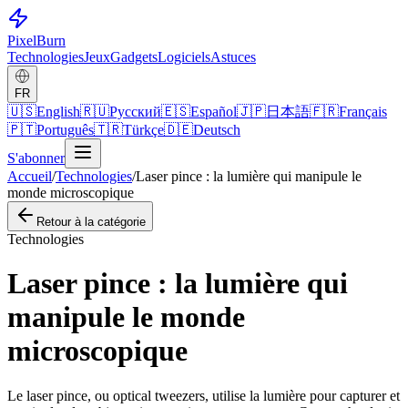
Pixel
Burn
Technologies
Jeux
Gadgets
Logiciels
Astuces
FR
🇺🇸
English
🇷🇺
Русский
🇪🇸
Español
🇯🇵
日本語
🇫🇷
Français
🇵🇹
Português
🇹🇷
Türkçe
🇩🇪
Deutsch
S'abonner
Accueil
/
Technologies
/
Laser pince : la lumière qui manipule le
monde microscopique
Retour à la catégorie
Technologies
Laser pince : la lumière qui
manipule le monde
microscopique
Le laser pince, ou optical tweezers, utilise la lumière pour capturer et