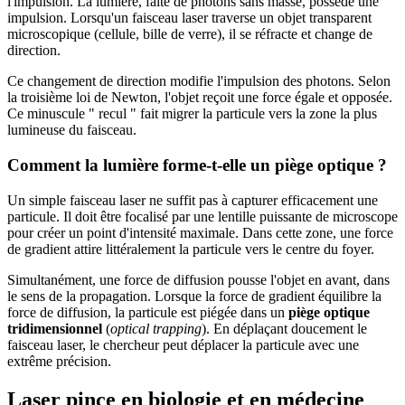
l'impulsion. La lumière, faite de photons sans masse, possède une
impulsion. Lorsqu'un faisceau laser traverse un objet transparent
microscopique (cellule, bille de verre), il se réfracte et change de
direction.
Ce changement de direction modifie l'impulsion des photons. Selon
la troisième loi de Newton, l'objet reçoit une force égale et opposée.
Ce minuscule " recul " fait migrer la particule vers la zone la plus
lumineuse du faisceau.
Comment la lumière forme-t-elle un piège optique ?
Un simple faisceau laser ne suffit pas à capturer efficacement une
particule. Il doit être focalisé par une lentille puissante de microscope
pour créer un point d'intensité maximale. Dans cette zone, une force
de gradient attire littéralement la particule vers le centre du foyer.
Simultanément, une force de diffusion pousse l'objet en avant, dans
le sens de la propagation. Lorsque la force de gradient équilibre la
force de diffusion, la particule est piégée dans un
piège optique
tridimensionnel
(
optical trapping
). En déplaçant doucement le
faisceau laser, le chercheur peut déplacer la particule avec une
extrême précision.
Laser pince en biologie et en médecine