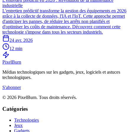
L'entretien prédictif en 2026 : Révolution de la maintenance
industrielle
L'entretien prédictif transforme la gestion des équipements en 2026
grâce à la collecte de données, l'IA et l'IoT. Cette approche permet
d'anticiper les pannes, de réduire les arrêts non planifiés et
d'optimiser les coûts de maintenance. Découvrez comment cette
technologie s'impose dans tous les secteurs industriels.
24 avr. 2026
12 min
Pixel
Burn
Médias technologiques sur les gadgets, jeux, logiciels et astuces
technologiques.
S'abonner
© 2026 PixelBurn. Tous droits réservés.
Catégories
Technologies
Jeux
Gadgets