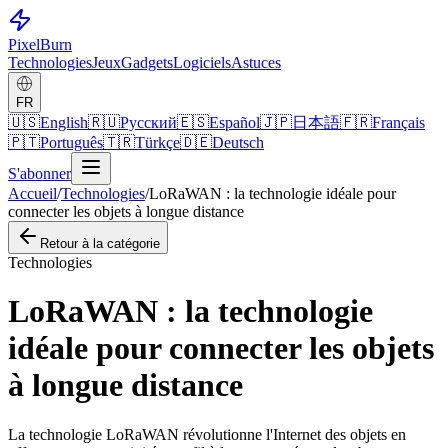
Pixel
Burn
Technologies
Jeux
Gadgets
Logiciels
Astuces
FR
🇺🇸
English
🇷🇺
Русский
🇪🇸
Español
🇯🇵
日本語
🇫🇷
Français
🇵🇹
Português
🇹🇷
Türkçe
🇩🇪
Deutsch
S'abonner
Accueil
/
Technologies
/
LoRaWAN : la technologie idéale pour
connecter les objets à longue distance
Retour à la catégorie
Technologies
LoRaWAN : la technologie
idéale pour connecter les objets
à longue distance
La technologie LoRaWAN révolutionne l'Internet des objets en