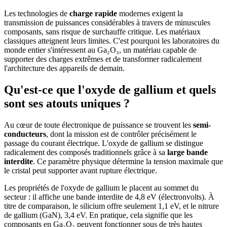
Les technologies de
charge rapide
modernes exigent la
transmission de puissances considérables à travers de minuscules
composants, sans risque de surchauffe critique. Les matériaux
classiques atteignent leurs limites. C'est pourquoi les laboratoires du
monde entier s'intéressent au Ga₂O₃, un matériau capable de
supporter des charges extrêmes et de transformer radicalement
l'architecture des appareils de demain.
Qu'est-ce que l'oxyde de gallium et quels
sont ses atouts uniques ?
Au cœur de toute électronique de puissance se trouvent les
semi-
conducteurs
, dont la mission est de contrôler précisément le
passage du courant électrique. L'oxyde de gallium se distingue
radicalement des composés traditionnels grâce à sa
large bande
interdite
. Ce paramètre physique détermine la tension maximale que
le cristal peut supporter avant rupture électrique.
Les propriétés de l'oxyde de gallium le placent au sommet du
secteur : il affiche une bande interdite de 4,8 eV (électronvolts). À
titre de comparaison, le silicium offre seulement 1,1 eV, et le nitrure
de gallium (GaN), 3,4 eV. En pratique, cela signifie que les
composants en Ga₂O₃ peuvent fonctionner sous de très hautes