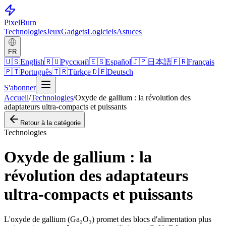
Pixel
Burn
Technologies
Jeux
Gadgets
Logiciels
Astuces
FR
🇺🇸
English
🇷🇺
Русский
🇪🇸
Español
🇯🇵
日本語
🇫🇷
Français
🇵🇹
Português
🇹🇷
Türkçe
🇩🇪
Deutsch
S'abonner
Accueil
/
Technologies
/
Oxyde de gallium : la révolution des
adaptateurs ultra-compacts et puissants
Retour à la catégorie
Technologies
Oxyde de gallium : la
révolution des adaptateurs
ultra-compacts et puissants
L'oxyde de gallium (Ga₂O₃) promet des blocs d'alimentation plus