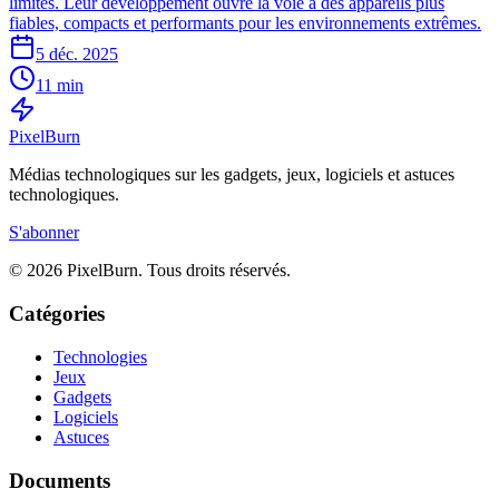
limites. Leur développement ouvre la voie à des appareils plus
fiables, compacts et performants pour les environnements extrêmes.
5 déc. 2025
11 min
Pixel
Burn
Médias technologiques sur les gadgets, jeux, logiciels et astuces
technologiques.
S'abonner
© 2026 PixelBurn. Tous droits réservés.
Catégories
Technologies
Jeux
Gadgets
Logiciels
Astuces
Documents