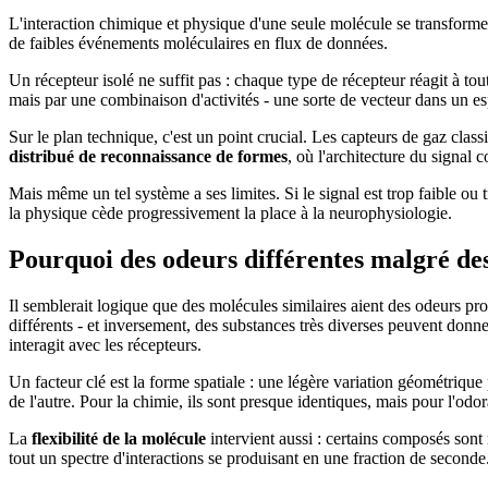
L'interaction chimique et physique d'une seule molécule se transform
de faibles événements moléculaires en flux de données.
Un récepteur isolé ne suffit pas : chaque type de récepteur réagit à t
mais par une combinaison d'activités - une sorte de vecteur dans un e
Sur le plan technique, c'est un point crucial. Les capteurs de gaz c
distribué de reconnaissance de formes
, où l'architecture du signal
Mais même un tel système a ses limites. Si le signal est trop faible ou
la physique cède progressivement la place à la neurophysiologie.
Pourquoi des odeurs différentes malgré des
Il semblerait logique que des molécules similaires aient des odeurs p
différents - et inversement, des substances très diverses peuvent donn
interagit avec les récepteurs.
Un facteur clé est la forme spatiale : une légère variation géométrique
de l'autre. Pour la chimie, ils sont presque identiques, mais pour l'odora
La
flexibilité de la molécule
intervient aussi : certains composés sont r
tout un spectre d'interactions se produisant en une fraction de seconde