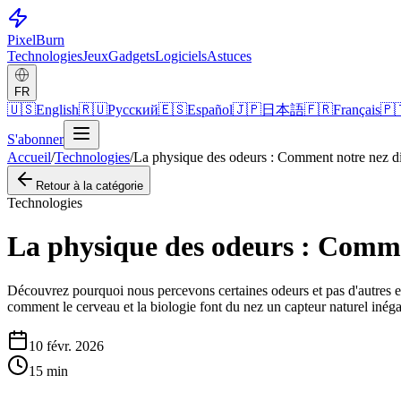
Pixel
Burn
Technologies
Jeux
Gadgets
Logiciels
Astuces
FR
🇺🇸
English
🇷🇺
Русский
🇪🇸
Español
🇯🇵
日本語
🇫🇷
Français
🇵
S'abonner
Accueil
/
Technologies
/
La physique des odeurs : Comment notre nez di
Retour à la catégorie
Technologies
La physique des odeurs : Commen
Découvrez pourquoi nous percevons certaines odeurs et pas d'autres en e
comment le cerveau et la biologie font du nez un capteur naturel inég
10 févr. 2026
15
min