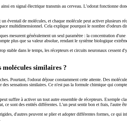
e ainsi en signal électrique transmis au cerveau. L'odorat fonctionne 
out un éventail de molécules, et chaque molécule peut activer plusieurs 
space multidimensionnel. Cela explique pourquoi le nombre d'odeurs dis
lassiques mesurent généralement un seul paramètre : la concentration d
 compte plus que sa valeur absolue, rendant le système biologique extrême
 trop stable dans le temps, les récepteurs et circuits neuronaux cessent d
 molécules similaires ?
roches. Pourtant, l'odorat déjoue constamment cette attente. Des moléc
er des sensations similaires. Ce n'est pas la formule chimique qui compt
 peut suffire à activer un tout autre ensemble de récepteurs. Exemple cl
t, ce sont des entités différentes. L'un peut sentir bon et frais, l'autre ê
igides, d'autres peuvent se plier et adopter différentes formes, ce qui infl
.