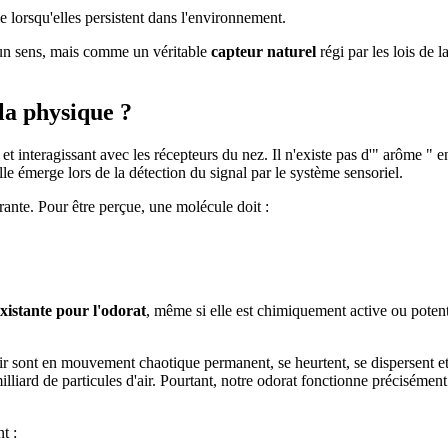
 lorsqu'elles persistent dans l'environnement.
un sens, mais comme un véritable
capteur naturel
régi par les lois de l
la physique ?
et interagissant avec les récepteurs du nez. Il n'existe pas d'" arôme " e
lle émerge lors de la détection du signal par le système sensoriel.
rante. Pour être perçue, une molécule doit :
xistante pour l'odorat
, même si elle est chimiquement active ou poten
ir sont en mouvement chaotique permanent, se heurtent, se dispersent et
illiard de particules d'air. Pourtant, notre odorat fonctionne précisémen
t :