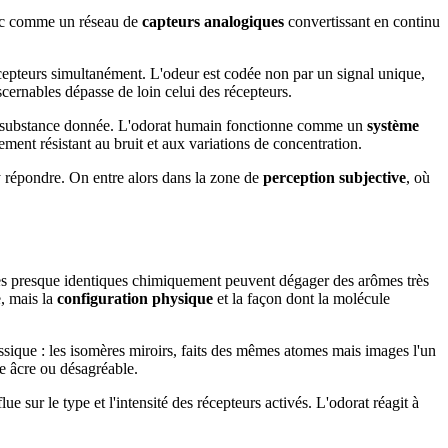
donc comme un réseau de
capteurs analogiques
convertissant en continu
récepteurs simultanément. L'odeur est codée non par un signal unique,
cernables dépasse de loin celui des récepteurs.
'une substance donnée. L'odorat humain fonctionne comme un
système
ment résistant au bruit et aux variations de concentration.
'y répondre. On entre alors dans la zone de
perception subjective
, où
ules presque identiques chimiquement peuvent dégager des arômes très
e, mais la
configuration physique
et la façon dont la molécule
assique : les isomères miroirs, faits des mêmes atomes mais images l'un
tre âcre ou désagréable.
ue sur le type et l'intensité des récepteurs activés. L'odorat réagit à