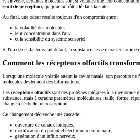
À l'inverse, certaines molécules sont si volatiles que leur concentratio
seuil de perception
, qui joue un rôle clé dans la suite.
Au final, une odeur résulte toujours d'un compromis entre :
la volatilité des molécules,
leur concentration dans l'air,
et la sensibilité du système sensoriel.
Si l'un de ces facteurs fait défaut, la substance cesse d'exister comme 
Comment les récepteurs olfactifs transform
Lorsqu'une molécule volatile atteint la cavité nasale, son parcours ne f
molécules deviennent des informations.
Les
récepteurs olfactifs
sont des protéines intégrées à la membrane de
substance, mais à certains paramètres moléculaires : taille, forme, ré
change à l'échelle microscopique.
Ce changement déclenche une cascade :
ouverture de canaux ioniques,
modification du potentiel électrique membranaire,
génération d'un influx nerveux.