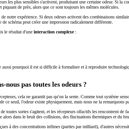
eurs les plus sensibles s'activent, produisant une certaine odeur. Si la c
t piquant de près, alors que ce sont toujours les mêmes molécules.
tion de notre expérience. Si deux odeurs activent des combinaisons simil
nce de schéma peut créer une impression radicalement différente.
s le résultat d'une
interaction complexe
:
aussi pourquoi il est si difficile à formaliser et à reproduire technolog
s-nous pas toutes les odeurs ?
écepteurs, cela ne garantit pas qu'on la sente. Comme tout système senso
us de ce seuil, l'odeur existe physiquement, mais nous ne la remarquons p
s de toutes sortes s'agitent, et les récepteurs olfactifs les rencontrent de 
e alors dans le bruit des collisions, des fluctuations thermiques et du b
es à des concentrations infimes (parties par milliard), d'autres nécessit