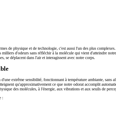
termes de physique et de technologie, c'est aussi l'un des plus complexe
milliers d'odeurs sans réfléchir à la molécule qui vient d'atteindre not
s, se déplacent dans l'air et interagissent avec notre corps.
ible
 d'une extrême sensibilité, fonctionnant à température ambiante, sans ali
'atteignent qu'approximativement ce que notre odorat accomplit automa
a physique des molécules, à l'énergie, aux vibrations et aux seuils de perce
 :