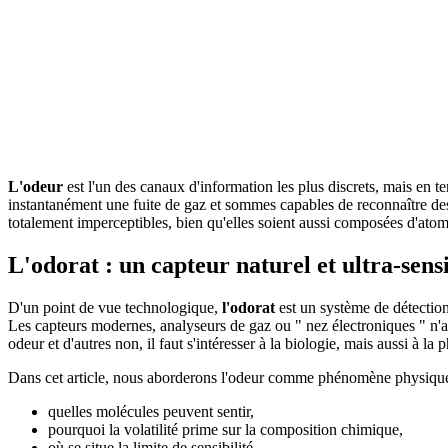
L'odeur
est l'un des canaux d'information les plus discrets, mais en 
instantanément une fuite de gaz et sommes capables de reconnaître des 
totalement imperceptibles, bien qu'elles soient aussi composées d'atome
L'odorat : un capteur naturel et ultra-sens
D'un point de vue technologique,
l'odorat
est un système de détection
Les capteurs modernes, analyseurs de gaz ou " nez électroniques " n
odeur et d'autres non, il faut s'intéresser à la biologie, mais aussi à l
Dans cet article, nous aborderons l'odeur comme phénomène physique
quelles molécules peuvent sentir,
pourquoi la volatilité prime sur la composition chimique,
où se situe la limite de sensibilité,