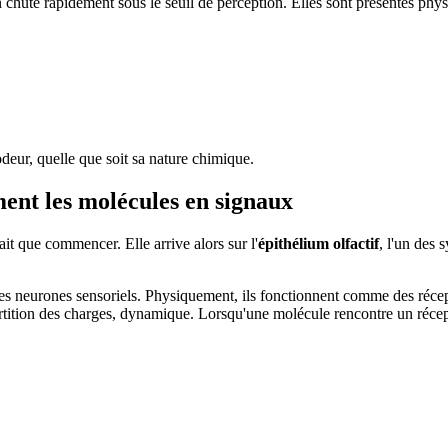
n chute rapidement sous le seuil de perception. Elles sont présentes physi
odeur, quelle que soit sa nature chimique.
ent les molécules en signaux
ait que commencer. Elle arrive alors sur l'
épithélium olfactif
, l'un des 
s neurones sensoriels. Physiquement, ils fonctionnent comme des récepte
partition des charges, dynamique. Lorsqu'une molécule rencontre un récept