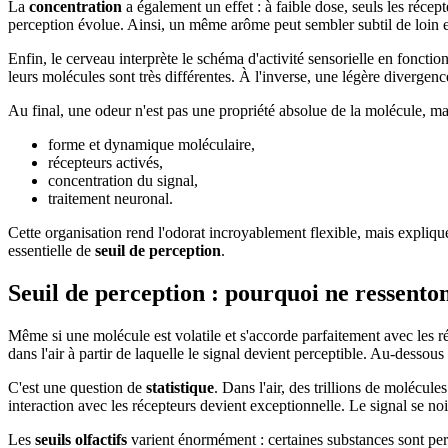
La
concentration
a également un effet : à faible dose, seuls les récept
perception évolue. Ainsi, un même arôme peut sembler subtil de loin e
Enfin, le cerveau interprète le schéma d'activité sensorielle en fonc
leurs molécules sont très différentes. À l'inverse, une légère diverge
Au final, une odeur n'est pas une propriété absolue de la molécule, mai
forme et dynamique moléculaire,
récepteurs activés,
concentration du signal,
traitement neuronal.
Cette organisation rend l'odorat incroyablement flexible, mais explique 
essentielle de
seuil de perception
.
Seuil de perception : pourquoi ne ressenton
Même si une molécule est volatile et s'accorde parfaitement avec les r
dans l'air à partir de laquelle le signal devient perceptible. Au-desso
C'est une question de
statistique
. Dans l'air, des trillions de molécule
interaction avec les récepteurs devient exceptionnelle. Le signal se noi
Les
seuils olfactifs
varient énormément : certaines substances sont perçu