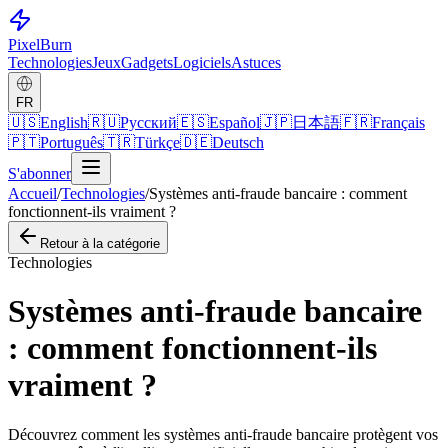
Pixel
Burn
Technologies
Jeux
Gadgets
Logiciels
Astuces
FR
🇺🇸
English
🇷🇺
Русский
🇪🇸
Español
🇯🇵
日本語
🇫🇷
Français
🇵🇹
Português
🇹🇷
Türkçe
🇩🇪
Deutsch
S'abonner
Accueil
/
Technologies
/
Systèmes anti-fraude bancaire : comment
fonctionnent-ils vraiment ?
Retour à la catégorie
Technologies
Systèmes anti-fraude bancaire
: comment fonctionnent-ils
vraiment ?
Découvrez comment les systèmes anti-fraude bancaire protègent vos