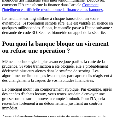
méthodes des fraudeurs sans intervention humaine. Découvrez
comment l'IA transforme la finance dans l'article
Comment
l'intelligence artificielle révolutionne la finance et les banques
.
Le machine learning attribue à chaque transaction un score
dynamique. Si l'opération semble sûre, elle est validée en silence en
quelques millisecondes. Sinon, le contrôle passe à l'étape suivante :
demande de code 3D-Secure, biométrie ou appel de la sécurité.
Pourquoi la banque bloque un virement
ou refuse une opération ?
Même la technologie la plus avancée joue parfois la carte de la
prudence. Si votre transaction a été bloquée, elle a probablement
déclenché plusieurs alertes dans le système de scoring. Les
algorithmes ne limitent pas les comptes par caprice : ils réagissent à
des changements brusques de vos habitudes financières.
Le principal motif : un comportement atypique. Par exemple, après
des années d'achats locaux, vous tentez soudain d'envoyer une
grosse somme sur un nouveau compte à minuit. Pour l'IA, cela
ressemble fortement à un détournement, justifiant un contrôle
immédiat.
Autre déclencheur fréquent : une série de petits virements ou le