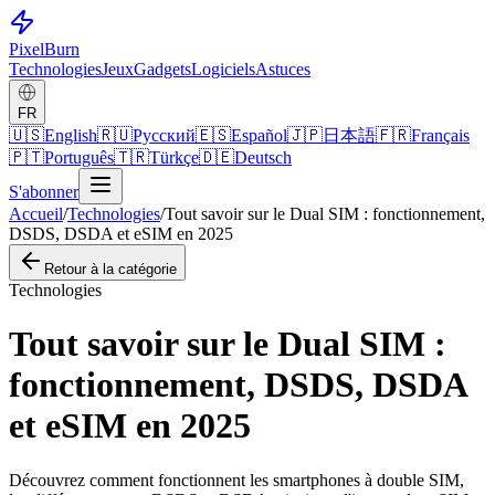
Pixel
Burn
Technologies
Jeux
Gadgets
Logiciels
Astuces
FR
🇺🇸
English
🇷🇺
Русский
🇪🇸
Español
🇯🇵
日本語
🇫🇷
Français
🇵🇹
Português
🇹🇷
Türkçe
🇩🇪
Deutsch
S'abonner
Accueil
/
Technologies
/
Tout savoir sur le Dual SIM : fonctionnement,
DSDS, DSDA et eSIM en 2025
Retour à la catégorie
Technologies
Tout savoir sur le Dual SIM :
fonctionnement, DSDS, DSDA
et eSIM en 2025
Découvrez comment fonctionnent les smartphones à double SIM,