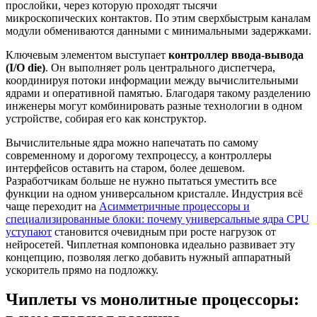
прослойки, через которую проходят тысячи
микроскопических контактов. По этим сверхбыстрым каналам
модули обмениваются данными с минимальными задержками.
Ключевым элементом выступает
контроллер ввода-вывода
(I/O die)
. Он выполняет роль центрального диспетчера,
координируя потоки информации между вычислительными
ядрами и оперативной памятью. Благодаря такому разделению
инженеры могут комбинировать разные технологии в одном
устройстве, собирая его как конструктор.
Вычислительные ядра можно напечатать по самому
современному и дорогому техпроцессу, а контроллеры
интерфейсов оставить на старом, более дешевом.
Разработчикам больше не нужно пытаться уместить все
функции на одном универсальном кристалле. Индустрия всё
чаще переходит на
Асимметричные процессоры и
специализированные блоки: почему универсальные ядра CPU
уступают
становится очевидным при росте нагрузок от
нейросетей. Чиплетная компоновка идеально развивает эту
концепцию, позволяя легко добавить нужный аппаратный
ускоритель прямо на подложку.
Чиплеты vs монолитные процессоры: