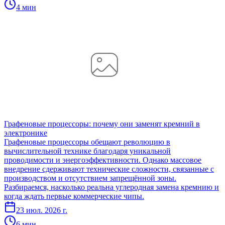
4 мин
Графеновые процессоры: почему они заменят кремний в
электронике
Графеновые процессоры обещают революцию в
вычислительной технике благодаря уникальной
проводимости и энергоэффективности. Однако массовое
внедрение сдерживают технические сложности, связанные с
производством и отсутствием запрещённой зоны.
Разбираемся, насколько реальна углеродная замена кремнию и
когда ждать первые коммерческие чипы.
23 июл. 2026 г.
6 мин