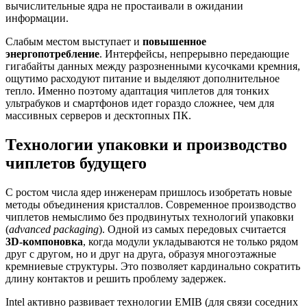
вычислительные ядра не простаивали в ожидании
информации.
Слабым местом выступает и
повышенное
энергопотребление
. Интерфейсы, непрерывно передающие
гигабайты данных между разрозненными кусочками кремния,
ощутимо расходуют питание и выделяют дополнительное
тепло. Именно поэтому адаптация чиплетов для тонких
ультрабуков и смартфонов идет гораздо сложнее, чем для
массивных серверов и десктопных ПК.
Технологии упаковки и производство
чиплетов будущего
С ростом числа ядер инженерам пришлось изобретать новые
методы объединения кристаллов. Современное производство
чиплетов немыслимо без продвинутых технологий упаковки
(
advanced packaging
). Одной из самых передовых считается
3D-компоновка
, когда модули укладываются не только рядом
друг с другом, но и друг на друга, образуя многоэтажные
кремниевые структуры. Это позволяет кардинально сократить
длину контактов и решить проблему задержек.
Intel активно развивает технологии EMIB (для связи соседних