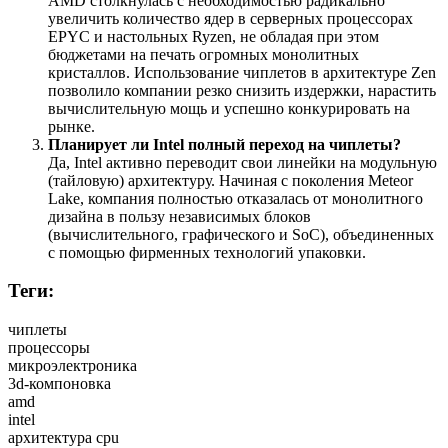
AMD столкнулась с необходимостью радикально
увеличить количество ядер в серверных процессорах
EPYC и настольных Ryzen, не обладая при этом
бюджетами на печать огромных монолитных
кристаллов. Использование чиплетов в архитектуре Zen
позволило компании резко снизить издержки, нарастить
вычислительную мощь и успешно конкурировать на
рынке.
Планирует ли Intel полный переход на чиплеты?
Да, Intel активно переводит свои линейки на модульную
(тайловую) архитектуру. Начиная с поколения Meteor
Lake, компания полностью отказалась от монолитного
дизайна в пользу независимых блоков
(вычислительного, графического и SoC), объединенных
с помощью фирменных технологий упаковки.
Теги:
чиплеты
процессоры
микроэлектроника
3d-компоновка
amd
intel
архитектура cpu