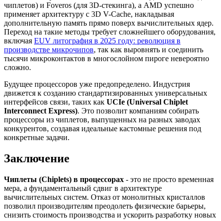
чиплетов) и Foveros (для 3D-стекинга), а AMD успешно
применяет архитектуру с 3D V-Cache, накладывая
дополнительную память прямо поверх вычислительных ядер.
Переход на такие методы требует сложнейшего оборудования,
включая
EUV литография в 2025 году: революция в
производстве микрочипов
, так как выровнять и соединить
тысячи микроконтактов в многослойном пироге невероятно
сложно.
Будущее процессоров уже предопределено. Индустрия
движется к созданию стандартизированных универсальных
интерфейсов связи, таких как
UCIe (Universal Chiplet
Interconnect Express)
. Это позволит компаниям собирать
процессоры из чиплетов, выпущенных на разных заводах
конкурентов, создавая идеальные кастомные решения под
конкретные задачи.
Заключение
Чиплеты (Chiplets) в процессорах
- это не просто временная
мера, а фундаментальный сдвиг в архитектуре
вычислительных систем. Отказ от монолитных кристаллов
позволил производителям преодолеть физические барьеры,
снизить стоимость производства и ускорить разработку новых