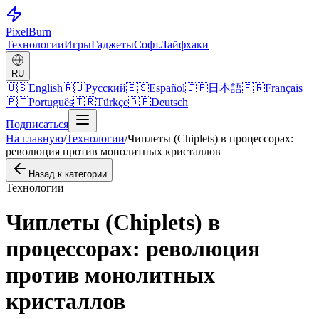
Pixel
Burn
Технологии
Игры
Гаджеты
Софт
Лайфхаки
RU
🇺🇸
English
🇷🇺
Русский
🇪🇸
Español
🇯🇵
日本語
🇫🇷
Français
🇵🇹
Português
🇹🇷
Türkçe
🇩🇪
Deutsch
Подписаться
На главную
/
Технологии
/
Чиплеты (Chiplets) в процессорах:
революция против монолитных кристаллов
Назад к категории
Технологии
Чиплеты (Chiplets) в
процессорах: революция
против монолитных
кристаллов