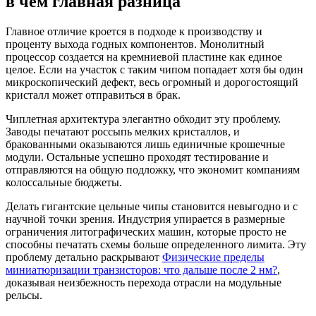
в чем главная разница
Главное отличие кроется в подходе к производству и
проценту выхода годных компонентов. Монолитный
процессор создается на кремниевой пластине как единое
целое. Если на участок с таким чипом попадает хотя бы один
микроскопический дефект, весь огромный и дорогостоящий
кристалл может отправиться в брак.
Чиплетная архитектура элегантно обходит эту проблему.
Заводы печатают россыпь мелких кристаллов, и
бракованными оказываются лишь единичные крошечные
модули. Остальные успешно проходят тестирование и
отправляются на общую подложку, что экономит компаниям
колоссальные бюджеты.
Делать гигантские цельные чипы становится невыгодно и с
научной точки зрения. Индустрия упирается в размерные
ограничения литографических машин, которые просто не
способны печатать схемы больше определенного лимита. Эту
проблему детально раскрывают
Физические пределы
миниатюризации транзисторов: что дальше после 2 нм?
,
доказывая неизбежность перехода отрасли на модульные
рельсы.