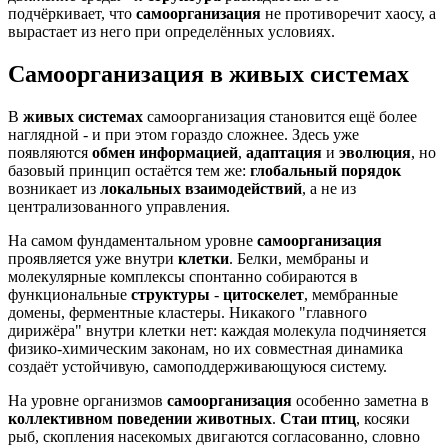
подчёркивает, что
самоорганизация
не противоречит хаосу, а
вырастает из него при определённых условиях.
Самоорганизация в живых системах
В
живых системах
самоорганизация становится ещё более
наглядной - и при этом гораздо сложнее. Здесь уже
появляются
обмен информацией
,
адаптация
и
эволюция
, но
базовый принцип остаётся тем же:
глобальный порядок
возникает из
локальных взаимодействий
, а не из
централизованного управления.
На самом фундаментальном уровне
самоорганизация
проявляется уже внутри
клетки
. Белки, мембраны и
молекулярные комплексы спонтанно собираются в
функциональные
структуры
-
цитоскелет
, мембранные
домены, ферментные кластеры. Никакого "главного
дирижёра" внутри клетки нет: каждая молекула подчиняется
физико-химическим законам, но их совместная динамика
создаёт устойчивую, самоподдерживающуюся систему.
На уровне организмов
самоорганизация
особенно заметна в
коллективном поведении животных
.
Стаи птиц
, косяки
рыб, скопления насекомых двигаются согласованно, словно