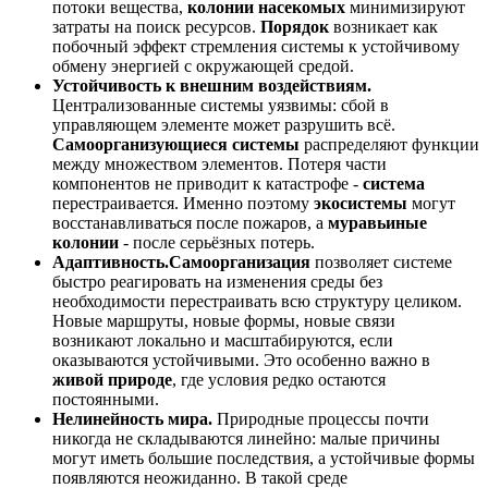
потоки вещества,
колонии насекомых
минимизируют
затраты на поиск ресурсов.
Порядок
возникает как
побочный эффект стремления системы к устойчивому
обмену энергией с окружающей средой.
Устойчивость к внешним воздействиям.
Централизованные системы уязвимы: сбой в
управляющем элементе может разрушить всё.
Самоорганизующиеся системы
распределяют функции
между множеством элементов. Потеря части
компонентов не приводит к катастрофе -
система
перестраивается. Именно поэтому
экосистемы
могут
восстанавливаться после пожаров, а
муравьиные
колонии
- после серьёзных потерь.
Адаптивность.
Самоорганизация
позволяет системе
быстро реагировать на изменения среды без
необходимости перестраивать всю структуру целиком.
Новые маршруты, новые формы, новые связи
возникают локально и масштабируются, если
оказываются устойчивыми. Это особенно важно в
живой природе
, где условия редко остаются
постоянными.
Нелинейность мира.
Природные процессы почти
никогда не складываются линейно: малые причины
могут иметь большие последствия, а устойчивые формы
появляются неожиданно. В такой среде