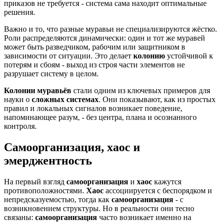
приказов не требуется - система сама находит оптимальные
решения.
Важно и то, что разные муравьи не специализируются жёстко.
Роли распределяются динамически: один и тот же муравей
может быть разведчиком, рабочим или защитником в
зависимости от ситуации. Это делает
колонию
устойчивой к
потерям и сбоям - выход из строя части элементов не
разрушает систему в целом.
Колонии муравьёв
стали одним из ключевых примеров для
науки о
сложных системах
. Они показывают, как из простых
правил и локальных сигналов возникает поведение,
напоминающее разум, - без центра, плана и осознанного
контроля.
Самоорганизация, хаос и
эмерджентность
На первый взгляд
самоорганизация
и
хаос
кажутся
противоположностями.
Хаос
ассоциируется с беспорядком и
непредсказуемостью, тогда как
самоорганизация
- с
возникновением структуры. Но в реальности они тесно
связаны:
самоорганизация
часто возникает именно на