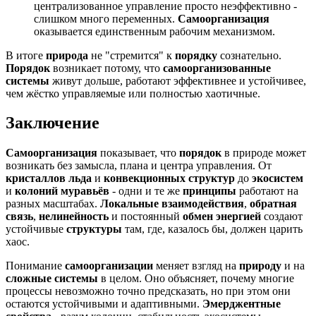
централизованное управление просто неэффективно -
слишком много переменных.
Самоорганизация
оказывается единственным рабочим механизмом.
В итоге
природа
не "стремится" к
порядку
сознательно.
Порядок
возникает потому, что
самоорганизованные
системы
живут дольше, работают эффективнее и устойчивее,
чем жёстко управляемые или полностью хаотичные.
Заключение
Самоорганизация
показывает, что
порядок
в природе может
возникать без замысла, плана и центра управления. От
кристаллов льда
и
конвекционных структур
до
экосистем
и
колоний муравьёв
- одни и те же
принципы
работают на
разных масштабах.
Локальные взаимодействия
,
обратная
связь
,
нелинейность
и постоянный
обмен энергией
создают
устойчивые
структуры
там, где, казалось бы, должен царить
хаос.
Понимание
самоорганизации
меняет взгляд на
природу
и на
сложные системы
в целом. Оно объясняет, почему многие
процессы невозможно точно предсказать, но при этом они
остаются устойчивыми и адаптивными.
Эмерджентные