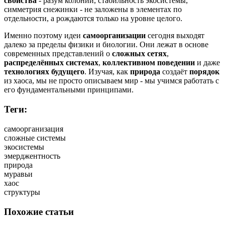
свойства
- разум колонии, стабильность экосистемы,
симметрия снежинки - не заложены в элементах по
отдельности, а рождаются только на уровне целого.
Именно поэтому идеи
самоорганизации
сегодня выходят
далеко за пределы физики и биологии. Они лежат в основе
современных представлений о
сложных сетях
,
распределённых системах
,
коллективном поведении
и даже
технологиях будущего
. Изучая, как
природа
создаёт
порядок
из хаоса, мы не просто описываем мир - мы учимся работать с
его фундаментальными принципами.
Теги:
самоорганизация
сложные системы
экосистемы
эмерджентность
природа
муравьи
хаос
структуры
Похожие статьи