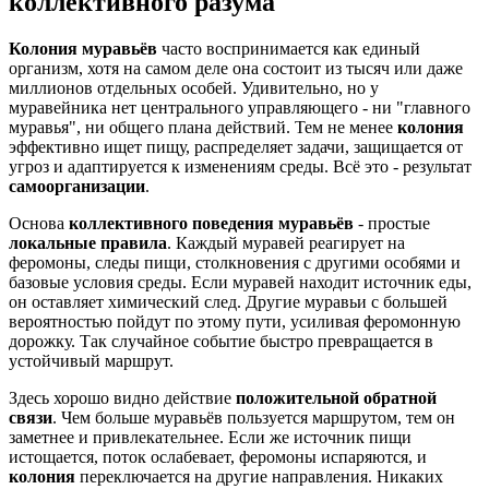
коллективного разума
Колония муравьёв
часто воспринимается как единый
организм, хотя на самом деле она состоит из тысяч или даже
миллионов отдельных особей. Удивительно, но у
муравейника нет центрального управляющего - ни "главного
муравья", ни общего плана действий. Тем не менее
колония
эффективно ищет пищу, распределяет задачи, защищается от
угроз и адаптируется к изменениям среды. Всё это - результат
самоорганизации
.
Основа
коллективного поведения муравьёв
- простые
локальные правила
. Каждый муравей реагирует на
феромоны, следы пищи, столкновения с другими особями и
базовые условия среды. Если муравей находит источник еды,
он оставляет химический след. Другие муравьи с большей
вероятностью пойдут по этому пути, усиливая феромонную
дорожку. Так случайное событие быстро превращается в
устойчивый маршрут.
Здесь хорошо видно действие
положительной обратной
связи
. Чем больше муравьёв пользуется маршрутом, тем он
заметнее и привлекательнее. Если же источник пищи
истощается, поток ослабевает, феромоны испаряются, и
колония
переключается на другие направления. Никаких