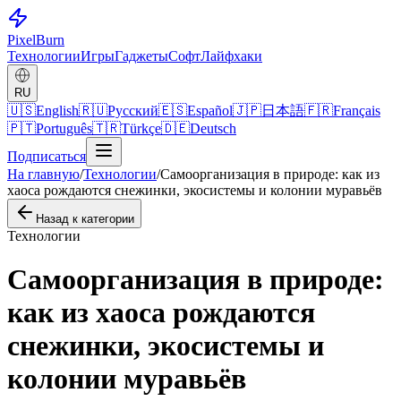
Pixel
Burn
Технологии
Игры
Гаджеты
Софт
Лайфхаки
RU
🇺🇸
English
🇷🇺
Русский
🇪🇸
Español
🇯🇵
日本語
🇫🇷
Français
🇵🇹
Português
🇹🇷
Türkçe
🇩🇪
Deutsch
Подписаться
На главную
/
Технологии
/
Самоорганизация в природе: как из
хаоса рождаются снежинки, экосистемы и колонии муравьёв
Назад к категории
Технологии
Самоорганизация в природе:
как из хаоса рождаются
снежинки, экосистемы и
колонии муравьёв