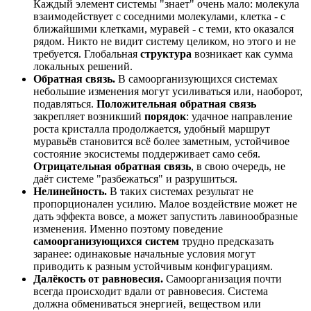
Каждый элемент системы "знает" очень мало: молекула
взаимодействует с соседними молекулами, клетка - с
ближайшими клетками, муравей - с теми, кто оказался
рядом. Никто не видит систему целиком, но этого и не
требуется. Глобальная
структура
возникает как сумма
локальных решений.
Обратная связь.
В самоорганизующихся системах
небольшие изменения могут усиливаться или, наоборот,
подавляться.
Положительная обратная связь
закрепляет возникший
порядок
: удачное направление
роста кристалла продолжается, удобный маршрут
муравьёв становится всё более заметным, устойчивое
состояние экосистемы поддерживает само себя.
Отрицательная обратная связь
, в свою очередь, не
даёт системе "разбежаться" и разрушиться.
Нелинейность.
В таких системах результат не
пропорционален усилию. Малое воздействие может не
дать эффекта вовсе, а может запустить лавинообразные
изменения. Именно поэтому поведение
самоорганизующихся систем
трудно предсказать
заранее: одинаковые начальные условия могут
приводить к разным устойчивым конфигурациям.
Далёкость от равновесия.
Самоорганизация почти
всегда происходит вдали от равновесия. Система
должна обмениваться энергией, веществом или