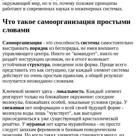
окружающий мир, но и то, почему похожие принципы
работают в современных науках и инженерных системах.
Что такое самоорганизация простыми
словами
Самоорганизация
- это способность
системы
самостоятельно
выстраивать
порядок
из беспорядка, не имея внешнего
управляющего центра. Никто не "командует", никто не
раздаёт инструкции целиком, но в итоге возникает
устойчивая
структура
, поведение или форма. Проще всего
представить это как ситуацию, где каждый элемент системы
действует по очень простым правилам, а общий результат
получается неожиданно сложным.
Ключевой момент здесь -
локальность
. Каждый элемент
реагирует только на ближайшее окружение: соседние
молекулы, ближайших особей, локальные условия среды. У
снежинки
нет информации о всей своей будущей форме -
молекула воды лишь "чувствует", как выгоднее
присоединиться к уже существующей кристаллической
решётке. У
муравья
нет карты муравейника - он просто
следует запахам феромонов и базовым поведенческим
реакциям. Но когда таких элементов становится много, их