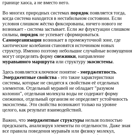
границе хаоса, а не вместо него.
Во многих природных системах
порядок
появляется тогда,
когда система находится в нестабильном состоянии. Если
условия слишком жёстко фиксированы, ничего нового не
возникает - система застывает. Если же флуктуации слишком
сильны,
порядок
не успевает сформироваться.
Самоорганизация
возникает в промежуточной зоне, где
хаотические колебания становятся источником новых
структур. Именно поэтому небольшие случайные возмущения
могут определять форму
снежинки
, направление
муравьиного маршрута
или структуру
экосистемы
.
Здесь появляется ключевое понятие -
эмерджентность
.
Эмерджентные свойства
- это такие характеристики
системы, которые не сводятся к свойствам её отдельных
элементов. Отдельный муравей не обладает "разумом
колонии", отдельная молекула воды не содержит форму
снежинки, отдельный организм не определяет устойчивость
экосистемы. Эти свойства возникают только на уровне
целого, как результат взаимодействий.
Важно, что
эмерджентные структуры
нельзя полностью
предсказать, анализируя элементы по отдельности. Даже зная
все правила поведения муравьёв или физику молекул,