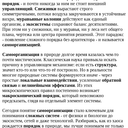
порядок
- и почти никогда за ним не стоит внешний
управляющий
.
Снежинки
вырастают строго
симметричными, потоки воздуха закручиваются в устойчивые
вихри,
муравьиные колонии
действуют как единый
организм, а
экосистемы
сохраняют баланс десятилетиями.
При этом ни у снежинки, ни у муравья, ни у леса нет общего
плана, чертежа или центра принятия решений. Этот парадокс
- появление сложного порядка без архитектора - и называется
самоорганизацией
.
Самоорганизация
в природе долгое время казалась чем-то
почти мистическим. Классическая наука привыкла искать
причину в управляющем механизме: если есть
структура
,
значит кто-то или что-то её построило. Но в реальности
многие природные системы формируются иначе - через
простые
локальные взаимодействия
, усиленные
обратной
связью
и
нелинейными эффектами
. Из этих
микроскопических правил постепенно возникает
макроскопический порядок
, который невозможно
предсказать, глядя на отдельный элемент системы.
Сегодня понятие
самоорганизации
стало ключевым для
понимания
сложных систем
- от физики и биологии до
экосистем, сетей и даже технологий. Разбираясь, как из хаоса
рождается
порядок
в природе, мы лучше понимаем не только