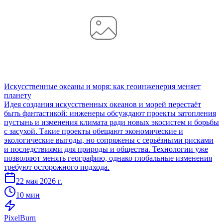
Искусственные океаны и моря: как геоинженерия меняет
планету
Идея создания искусственных океанов и морей перестаёт
быть фантастикой: инженеры обсуждают проекты затопления
пустынь и изменения климата ради новых экосистем и борьбы
с засухой. Такие проекты обещают экономические и
экологические выгоды, но сопряжены с серьёзными рисками
и последствиями для природы и общества. Технологии уже
позволяют менять географию, однако глобальные изменения
требуют осторожного подхода.
22 мая 2026 г.
10 мин
Pixel
Burn