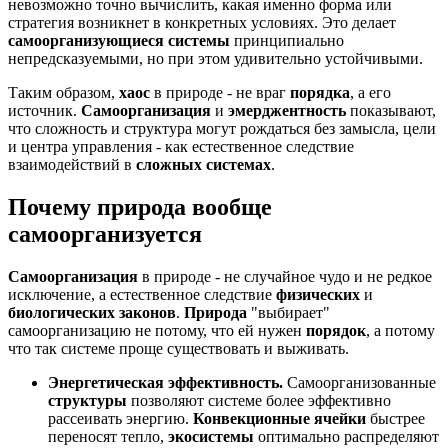
невозможно точно вычислить, какая именно форма или
стратегия возникнет в конкретных условиях. Это делает
самоорганизующиеся системы
принципиально
непредсказуемыми, но при этом удивительно устойчивыми.
Таким образом,
хаос
в природе - не враг
порядка
, а его
источник.
Самоорганизация
и
эмерджентность
показывают,
что сложность и структура могут рождаться без замысла, цели
и центра управления - как естественное следствие
взаимодействий в
сложных системах
.
Почему природа вообще
самоорганизуется
Самоорганизация
в природе - не случайное чудо и не редкое
исключение, а естественное следствие
физических
и
биологических законов
.
Природа
"выбирает"
самоорганизацию не потому, что ей нужен
порядок
, а потому
что так системе проще существовать и выживать.
Энергетическая эффективность.
Самоорганизованные
структуры
позволяют системе более эффективно
рассеивать энергию.
Конвекционные ячейки
быстрее
переносят тепло,
экосистемы
оптимально распределяют