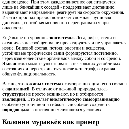
единое целое. При этом каждое животное ориентируется
лишь на ближайших соседей - поддерживает дистанцию,
выравнивает направление, реагирует на скорость окружения.
Из этих простых правил возникает сложная групповая
динамика, способная мгновенно перестраиваться при
опасности.
Ещё выше по уровню -
экосистемы
. Леса, рифы, степи и
океанические сообщества не проектируются и не управляются
извне. Видовой состав, потоки энергии и вещества,
устойчивые трофические связи формируются постепенно,
через взаимодействие организмов между собой и со средой.
Экосистема
может существовать в нескольких устойчивых
состояниях и перестраиваться после катастроф, сохраняя
общую функциональность.
Важно, что в
живых системах
самоорганизация тесно связана
с
адаптацией
. В отличие от неживой природы, здесь
структуры
не просто возникают, но и отбираются
эволюцией
. Это делает
биологическую самоорганизацию
особенно устойчивой и гибкой - способной сохранять
порядок
даже в постоянно меняющихся условиях.
Колонии муравьёв как пример