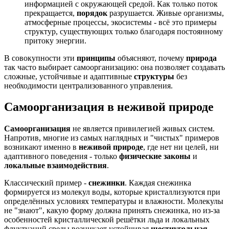
информацией с окружающей средой. Как только поток
прекращается,
порядок
разрушается. Живые организмы,
атмосферные процессы, экосистемы - всё это примеры
структур, существующих только благодаря постоянному
притоку энергии.
В совокупности эти
принципы
объясняют, почему
природа
так часто выбирает самоорганизацию: она позволяет создавать
сложные, устойчивые и адаптивные
структуры
без
необходимости централизованного управления.
Самоорганизация в неживой природе
Самоорганизация
не является привилегией живых систем.
Напротив, многие из самых наглядных и "чистых" примеров
возникают именно в
неживой природе
, где нет ни целей, ни
адаптивного поведения - только
физические законы
и
локальные взаимодействия
.
Классический пример -
снежинки
. Каждая снежинка
формируется из молекул воды, которые кристаллизуются при
определённых условиях температуры и влажности. Молекулы
не "знают", какую форму должна принять снежинка, но из-за
особенностей кристаллической решётки льда и локальных
флуктуаций среды возникает устойчивая
шестиугольная