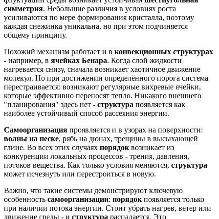
симметрия
. Небольшие различия в условиях роста
усиливаются по мере формирования кристалла, поэтому
каждая снежинка уникальна, но при этом подчиняется
общему принципу.
Похожий механизм работает и в
конвекционных структурах
- например, в
ячейках Бенара
. Когда слой жидкости
нагревается снизу, сначала возникает хаотичное движение
молекул. Но при достижении определённого порога система
перестраивается: возникают регулярные вихревые ячейки,
которые эффективно переносят тепло. Никакого внешнего
"планирования" здесь нет -
структура
появляется как
наиболее устойчивый способ рассеяния энергии.
Самоорганизация
проявляется и в узорах на поверхности:
волны на песке
, рябь на дюнах, трещины в высыхающей
глине. Во всех этих случаях
порядок
возникает из
конкуренции локальных процессов - трения, давления,
потоков вещества. Как только условия меняются,
структура
может исчезнуть или перестроиться в новую.
Важно, что такие системы демонстрируют ключевую
особенность
самоорганизации
:
порядок
появляется только
при наличии потока энергии. Стоит убрать нагрев, ветер или
движение среды - и
структура
распадается. Это