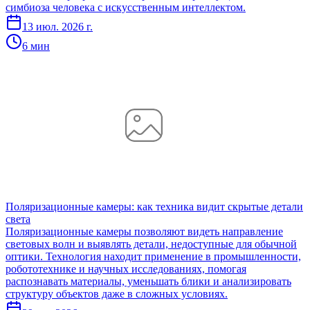
симбиоза человека с искусственным интеллектом.
13 июл. 2026 г.
6 мин
Поляризационные камеры: как техника видит скрытые детали
света
Поляризационные камеры позволяют видеть направление
световых волн и выявлять детали, недоступные для обычной
оптики. Технология находит применение в промышленности,
робототехнике и научных исследованиях, помогая
распознавать материалы, уменьшать блики и анализировать
структуру объектов даже в сложных условиях.