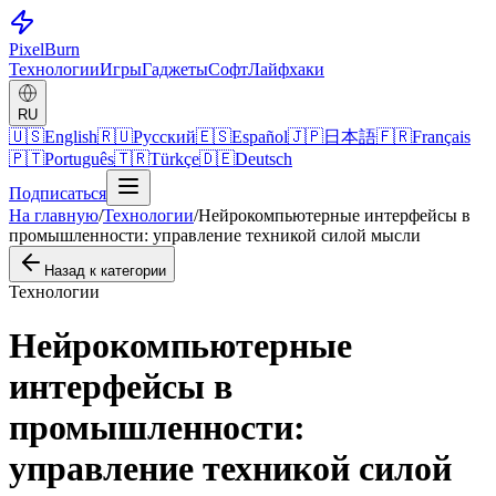
Pixel
Burn
Технологии
Игры
Гаджеты
Софт
Лайфхаки
RU
🇺🇸
English
🇷🇺
Русский
🇪🇸
Español
🇯🇵
日本語
🇫🇷
Français
🇵🇹
Português
🇹🇷
Türkçe
🇩🇪
Deutsch
Подписаться
На главную
/
Технологии
/
Нейрокомпьютерные интерфейсы в
промышленности: управление техникой силой мысли
Назад к категории
Технологии
Нейрокомпьютерные
интерфейсы в
промышленности:
управление техникой силой