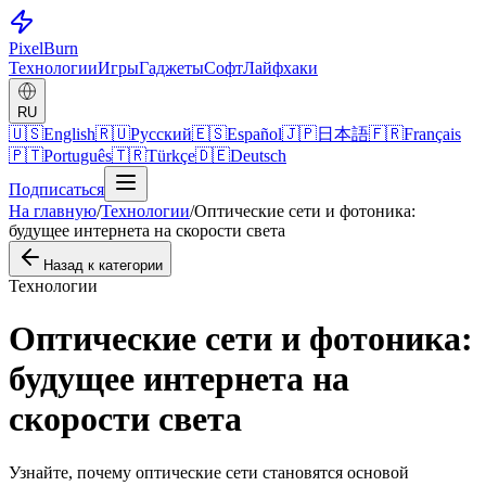
Pixel
Burn
Технологии
Игры
Гаджеты
Софт
Лайфхаки
RU
🇺🇸
English
🇷🇺
Русский
🇪🇸
Español
🇯🇵
日本語
🇫🇷
Français
🇵🇹
Português
🇹🇷
Türkçe
🇩🇪
Deutsch
Подписаться
На главную
/
Технологии
/
Оптические сети и фотоника:
будущее интернета на скорости света
Назад к категории
Технологии
Оптические сети и фотоника:
будущее интернета на
скорости света
Узнайте, почему оптические сети становятся основой