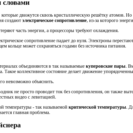
и словами
, которые движутся сквозь кристаллическую решётку атомов. Но
ия создают
электрическое сопротивление
, из-за которого энерг
теряют часть энергии, а процессоры требуют охлаждения.
лектрическое сопротивление падает до нуля. Электроны перестаю
ем кольце может сохраняться годами без источника питания.
атериалах объединяются в так называемые
куперовские пары
. В
ма. Такое коллективное состояние делает движение упорядоченным
его невозможно объяснить.
водник не просто проводит ток без сопротивления, он также выт
естных видео с левитацией.
ой температуры - так называемой
критической температуры
. Д
нается главная проблема.
йснера