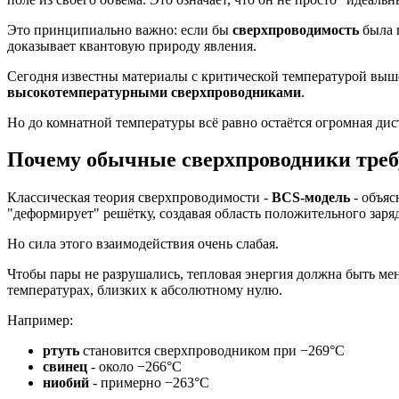
Это принципиально важно: если бы
сверхпроводимость
была п
доказывает квантовую природу явления.
Сегодня известны материалы с критической температурой выше
высокотемпературными сверхпроводниками
.
Но до комнатной температуры всё равно остаётся огромная дис
Почему обычные сверхпроводники треб
Классическая теория сверхпроводимости -
BCS-модель
- объяс
"деформирует" решётку, создавая область положительного заряд
Но сила этого взаимодействия очень слабая.
Чтобы пары не разрушались, тепловая энергия должна быть мен
температурах, близких к абсолютному нулю.
Например:
ртуть
становится сверхпроводником при −269°C
свинец
- около −266°C
ниобий
- примерно −263°C