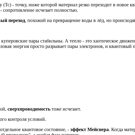
(Tc) - точку, ниже которой материал резко переходит в новое к
- сопротивление исчезает полностью.
вый переход
, похожий на превращение воды в лёд, но происход
а куперовские пары стабильны. А тепло - это хаотическое движ
пловая энергия просто разрывает пары электронов, и квантовый 
шой,
сверхпроводимость
тоже исчезает.
го контроля условий.
 отдельное квантовое состояние, -
эффект Мейснера
. Когда мат
ный проводник", а особая фаза материи.