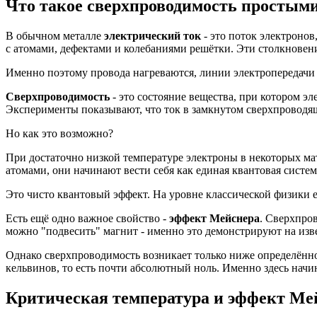
Что такое сверхпроводимость простым
В обычном металле
электрический ток
- это поток электронов
с атомами, дефектами и колебаниями решётки. Эти столкновен
Именно поэтому провода нагреваются, линии электропередачи 
Сверхпроводимость
- это состояние вещества, при котором э
Эксперименты показывают, что ток в замкнутом сверхпроводящ
Но как это возможно?
При достаточно низкой температуре электроны в некоторых м
атомами, они начинают вести себя как единая квантовая систе
Это чисто квантовый эффект. На уровне классической физики 
Есть ещё одно важное свойство -
эффект Мейснера
. Сверхпро
можно "подвесить" магнит - именно это демонстрируют на изв
Однако сверхпроводимость возникает только ниже определённ
кельвинов, то есть почти абсолютный ноль. Именно здесь начи
Критическая температура и эффект Ме