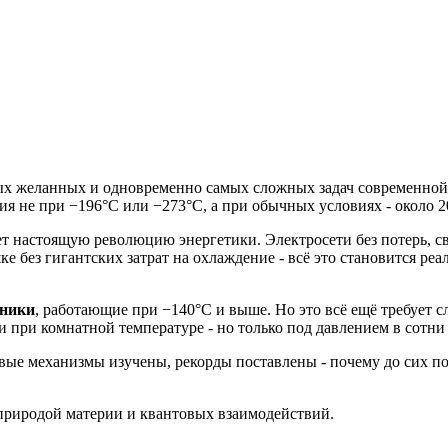
ых желанных и одновременно самых сложных задач современной 
ния не при −196°C или −273°C, а при обычных условиях - около 
т настоящую революцию энергетики. Электросети без потерь, с
 без гигантских затрат на охлаждение - всё это становится ре
дники
, работающие при −140°C и выше. Но это всё ещё требует 
при комнатной температуре - но только под давлением в сотни 
овые механизмы изучены, рекорды поставлены - почему до сих п
й природой материи и квантовых взаимодействий.