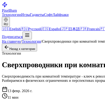
Pixel
Burn
Технологии
Игры
Гаджеты
Софт
Лайфхаки
RU
🇺🇸
English
🇷🇺
Русский
🇪🇸
Español
🇯🇵
日本語
🇫🇷
Français
🇵
Подписаться
На главную
/
Технологии
/
Сверхпроводники при комнатной темпе
Назад к категории
Технологии
Сверхпроводники при комнатн
Сверхпроводимость при комнатной температуре - ключ к револ
Разбираемся в физических ограничениях и перспективах проры
13 февр. 2026 г.
11
мин