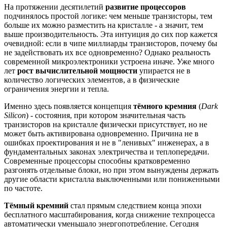
На протяжении десятилетий
развитие процессоров
подчинялось простой логике: чем меньше транзисторы, тем
больше их можно разместить на кристалле - а значит, тем
выше производительность. Эта интуиция до сих пор кажется
очевидной: если в чипе миллиарды транзисторов, почему бы
не задействовать их все одновременно? Однако реальность
современной микроэлектроники устроена иначе. Уже много
лет
рост вычислительной мощности
упирается не в
количество логических элементов, а в физические
ограничения энергии и тепла.
Именно здесь появляется концепция
тёмного кремния
(
Dark
Silicon
) - состояния, при котором значительная часть
транзисторов на кристалле физически присутствует, но не
может быть активирована одновременно. Причина не в
ошибках проектирования и не в "ленивых" инженерах, а в
фундаментальных законах электричества и теплопередачи.
Современные процессоры способны кратковременно
разгонять отдельные блоки, но при этом вынуждены держать
другие области кристалла выключенными или пониженными
по частоте.
Тёмный кремний
стал прямым следствием конца эпохи
бесплатного масштабирования, когда снижение техпроцесса
автоматически уменьшало энергопотребление. Сегодня