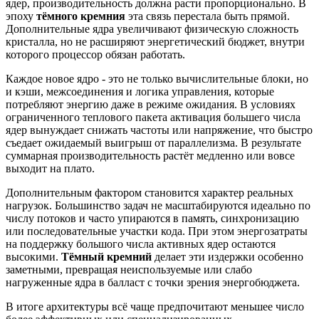
ядер, производительность должна расти пропорционально. В
эпоху
тёмного кремния
эта связь перестала быть прямой.
Дополнительные ядра увеличивают физическую сложность
кристалла, но не расширяют энергетический бюджет, внутри
которого процессор обязан работать.
Каждое новое ядро - это не только вычислительные блоки, но
и кэши, межсоединения и логика управления, которые
потребляют энергию даже в режиме ожидания. В условиях
ограниченного теплового пакета активация большего числа
ядер вынуждает снижать частоты или напряжение, что быстро
съедает ожидаемый выигрыш от параллелизма. В результате
суммарная производительность растёт медленно или вовсе
выходит на плато.
Дополнительным фактором становится характер реальных
нагрузок. Большинство задач не масштабируются идеально по
числу потоков и часто упираются в память, синхронизацию
или последовательные участки кода. При этом энергозатраты
на поддержку большого числа активных ядер остаются
высокими.
Тёмный кремний
делает эти издержки особенно
заметными, превращая неиспользуемые или слабо
нагруженные ядра в балласт с точки зрения энергобюджета.
В итоге архитектуры всё чаще предпочитают меньшее число