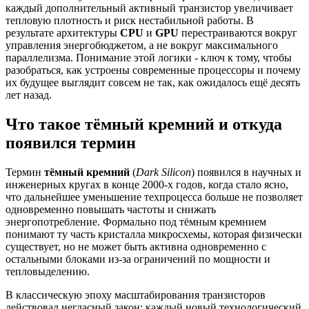
каждый дополнительный активный транзистор увеличивает
тепловую плотность и риск нестабильной работы. В
результате архитектуры
CPU
и
GPU
перестраиваются вокруг
управления энергобюджетом, а не вокруг максимального
параллелизма. Понимание этой логики - ключ к тому, чтобы
разобраться, как устроены современные процессоры и почему
их будущее выглядит совсем не так, как ожидалось ещё десять
лет назад.
Что такое тёмный кремний и откуда
появился термин
Термин
тёмный кремний
(
Dark Silicon
) появился в научных и
инженерных кругах в конце 2000-х годов, когда стало ясно,
что дальнейшее уменьшение техпроцесса больше не позволяет
одновременно повышать частоты и снижать
энергопотребление. Формально под тёмным кремнием
понимают ту часть кристалла микросхемы, которая физически
существует, но не может быть активна одновременно с
остальными блоками из-за ограничений по мощности и
тепловыделению.
В классическую эпоху масштабирования транзисторов
действовал негласный закон: каждый новый технологический