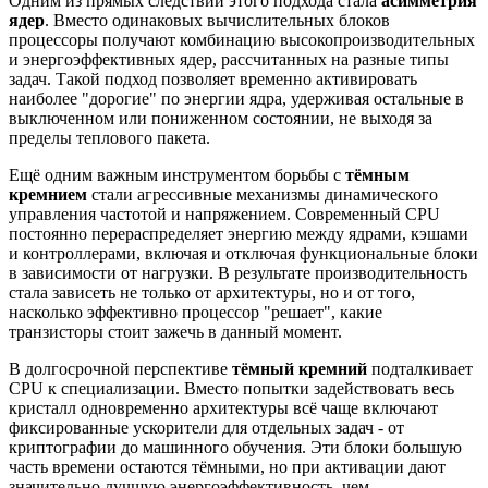
Одним из прямых следствий этого подхода стала
асимметрия
ядер
. Вместо одинаковых вычислительных блоков
процессоры получают комбинацию высокопроизводительных
и энергоэффективных ядер, рассчитанных на разные типы
задач. Такой подход позволяет временно активировать
наиболее "дорогие" по энергии ядра, удерживая остальные в
выключенном или пониженном состоянии, не выходя за
пределы теплового пакета.
Ещё одним важным инструментом борьбы с
тёмным
кремнием
стали агрессивные механизмы динамического
управления частотой и напряжением. Современный CPU
постоянно перераспределяет энергию между ядрами, кэшами
и контроллерами, включая и отключая функциональные блоки
в зависимости от нагрузки. В результате производительность
стала зависеть не только от архитектуры, но и от того,
насколько эффективно процессор "решает", какие
транзисторы стоит зажечь в данный момент.
В долгосрочной перспективе
тёмный кремний
подталкивает
CPU к специализации. Вместо попытки задействовать весь
кристалл одновременно архитектуры всё чаще включают
фиксированные ускорители для отдельных задач - от
криптографии до машинного обучения. Эти блоки большую
часть времени остаются тёмными, но при активации дают
значительно лучшую энергоэффективность, чем