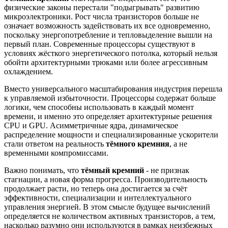
физические законы перестали "подыгрывать" развитию
микроэлектроники. Рост числа транзисторов больше не
означает возможность задействовать их все одновременно,
поскольку энергопотребление и тепловыделение вышли на
первый план. Современные процессоры существуют в
условиях жёсткого энергетического потолка, который нельзя
обойти архитектурными трюками или более агрессивным
охлаждением.
Вместо универсального масштабирования индустрия перешла
к управляемой избыточности. Процессоры содержат больше
логики, чем способны использовать в каждый момент
времени, и именно это определяет архитектурные решения
CPU и GPU. Асимметричные ядра, динамическое
распределение мощности и специализированные ускорители
стали ответом на реальность
тёмного кремния
, а не
временными компромиссами.
Важно понимать, что
тёмный кремний
- не признак
стагнации, а новая форма прогресса. Производительность
продолжает расти, но теперь она достигается за счёт
эффективности, специализации и интеллектуального
управления энергией. В этом смысле будущее вычислений
определяется не количеством активных транзисторов, а тем,
насколько разумно они используются в рамках неизбежных