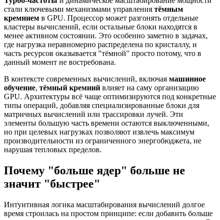
Турбо-частоты
и динамическое масштабирование мощности
стали ключевыми механизмами управления
тёмным
кремнием
в GPU. Процессор может разгонять отдельные
кластеры вычислений, если остальные блоки находятся в
менее активном состоянии. Это особенно заметно в задачах,
где нагрузка неравномерно распределена по кристаллу, и
часть ресурсов оказывается "тёмной" просто потому, что в
данный момент не востребована.
В контексте современных вычислений, включая
машинное
обучение
,
тёмный кремний
влияет на саму организацию
GPU. Архитектуры всё чаще оптимизируются под конкретные
типы операций, добавляя специализированные блоки для
матричных вычислений или трассировки лучей. Эти
элементы большую часть времени остаются выключенными,
но при целевых нагрузках позволяют извлечь максимум
производительности из ограниченного энергобюджета, не
нарушая тепловых пределов.
Почему "больше ядер" больше не
значит "быстрее"
Интуитивная логика масштабирования вычислений долгое
время строилась на простом принципе: если добавить больше