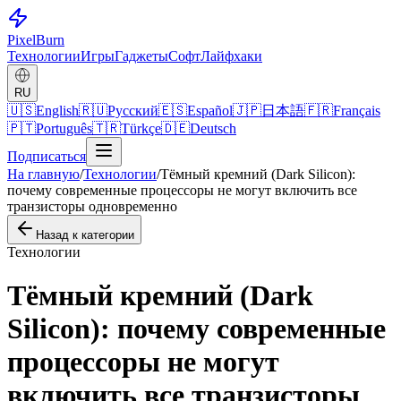
Pixel
Burn
Технологии
Игры
Гаджеты
Софт
Лайфхаки
RU
🇺🇸
English
🇷🇺
Русский
🇪🇸
Español
🇯🇵
日本語
🇫🇷
Français
🇵🇹
Português
🇹🇷
Türkçe
🇩🇪
Deutsch
Подписаться
На главную
/
Технологии
/
Тёмный кремний (Dark Silicon):
почему современные процессоры не могут включить все
транзисторы одновременно
Назад к категории
Технологии
Тёмный кремний (Dark
Silicon): почему современные
процессоры не могут
включить все транзисторы