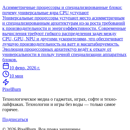
Асимметричные процессоры и специализированные блоки:
почему универсальные ядра CPU уступают
Универсальные процессоры уступают место асимметричным
и специализированным архитектурам из-за роста требований
к производительности и энергоэффективности. Современные
вычисления требуют гибкого распределения задач между
CPU, GPU, NPU и другими ускорителями, что обеспечивает
лучшую производительность на ватт и масштабируемость.
Эволюция процессорных архитектур ведёт к отказу от
универсальности в пользу точной специализации аппаратных
блоков.
10 февр. 2026 г.
10 мин
Pixel
Burn
Технологическое медиа о гаджетах, играх, софте и техно-
лайфхаках. Технологии и игры без воды — только самое
горячее.
Подписаться
© 2026 PixelBurn. Все права защищены.