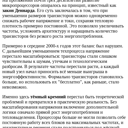
На протяжении почти трёх десятилетий развитие
микропроцессоров опиралось на принцип, известный как
закон Деннарда
. Его суть заключалась в том, что при
уменьшении размеров транзисторов можно одновременно
снижать рабочее напряжение и токи, сохраняя тепловую
плотность примерно постоянной. Это позволяло увеличивать
частоты, усложнять архитектуру и наращивать количество
транзисторов без резкого роста энергопотребления.
Примерно в середине 2000-х годов этот баланс был нарушен.
С дальнейшим уменьшением техпроцесса напряжение
перестало масштабироваться: транзисторы стали слишком
чувствительны к шумам, утечкам и технологическим
разбросам. В результате частоты перестали расти, а каждый
новый узел начал приносить всё меньше выигрыша в
энергоэффективности. Формально транзисторов становилось
больше, но использовать их "бесплатно", как раньше, стало
невозможно.
Именно здесь
тёмный кремний
перестал быть теоретической
проблемой и превратился в практическую реальность. Без
масштабирования напряжения включение дополнительной
логики означало прямой рост энергопотребления и
тепловыделения. Процессоры больше не могли позволить себе
постоянную работу всех блоков на максимальных частотах, и
архитектурные решения стали подстраиваться под жёсткий