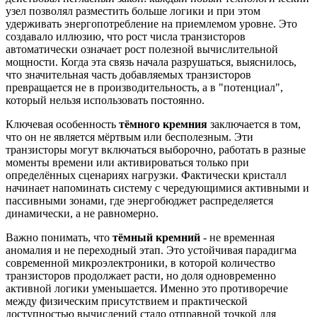
узел позволял разместить больше логики и при этом
удерживать энергопотребление на приемлемом уровне. Это
создавало иллюзию, что рост числа транзисторов
автоматически означает рост полезной вычислительной
мощности. Когда эта связь начала разрушаться, выяснилось,
что значительная часть добавляемых транзисторов
превращается не в производительность, а в "потенциал",
который нельзя использовать постоянно.
Ключевая особенность
тёмного кремния
заключается в том,
что он не является мёртвым или бесполезным. Эти
транзисторы могут включаться выборочно, работать в разные
моменты времени или активироваться только при
определённых сценариях нагрузки. Фактически кристалл
начинает напоминать систему с чередующимися активными и
пассивными зонами, где энергобюджет распределяется
динамически, а не равномерно.
Важно понимать, что
тёмный кремний
- не временная
аномалия и не переходный этап. Это устойчивая парадигма
современной микроэлектроники, в которой количество
транзисторов продолжает расти, но доля одновременно
активной логики уменьшается. Именно это противоречие
между физическим присутствием и практической
доступностью вычислений стало отправной точкой для