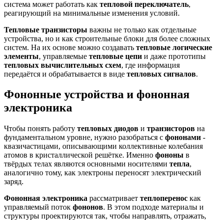
система может работать как
тепловой переключатель
,
реагирующий на минимальные изменения условий.
Тепловые транзисторы
важны не только как отдельные
устройства, но и как строительные блоки для более сложных
систем. На их основе можно создавать
тепловые логические
элементы
, управляемые
тепловые цепи
и даже прототипы
тепловых вычислительных схем
, где информация
передаётся и обрабатывается в виде
тепловых сигналов
.
Фононные устройства и фононная
электроника
Чтобы понять работу
тепловых диодов
и
транзисторов
на
фундаментальном уровне, нужно разобраться с
фононами
-
квазичастицами, описывающими коллективные колебания
атомов в кристаллической решётке. Именно
фононы
в
твёрдых телах являются основными носителями
тепла
,
аналогично тому, как электроны переносят электрический
заряд.
Фононная электроника
рассматривает
теплоперенос
как
управляемый поток
фононов
. В этом подходе материалы и
структуры проектируются так, чтобы направлять, отражать,