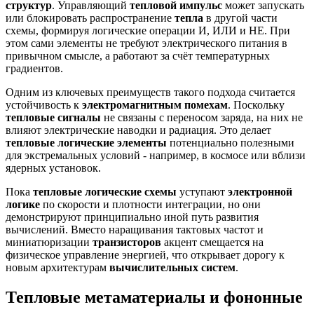
структур
. Управляющий
тепловой импульс
может запускать
или блокировать распространение
тепла
в другой части
схемы, формируя логические операции И, ИЛИ и НЕ. При
этом сами элементы не требуют электрического питания в
привычном смысле, а работают за счёт температурных
градиентов.
Одним из ключевых преимуществ такого подхода считается
устойчивость к
электромагнитным помехам
. Поскольку
тепловые сигналы
не связаны с переносом заряда, на них не
влияют электрические наводки и радиация. Это делает
тепловые логические элементы
потенциально полезными
для экстремальных условий - например, в космосе или вблизи
ядерных установок.
Пока
тепловые логические схемы
уступают
электронной
логике
по скорости и плотности интеграции, но они
демонстрируют принципиально иной путь развития
вычислений. Вместо наращивания тактовых частот и
миниатюризации
транзисторов
акцент смещается на
физическое управление энергией, что открывает дорогу к
новым архитектурам
вычислительных систем
.
Тепловые метаматериалы и фононные