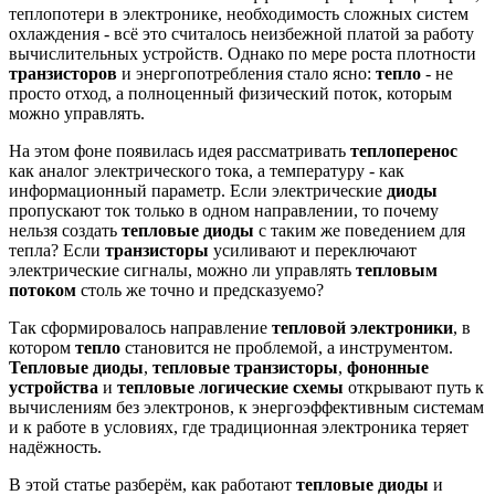
теплопотери в электронике, необходимость сложных систем
охлаждения - всё это считалось неизбежной платой за работу
вычислительных устройств. Однако по мере роста плотности
транзисторов
и энергопотребления стало ясно:
тепло
- не
просто отход, а полноценный физический поток, которым
можно управлять.
На этом фоне появилась идея рассматривать
теплоперенос
как аналог электрического тока, а температуру - как
информационный параметр. Если электрические
диоды
пропускают ток только в одном направлении, то почему
нельзя создать
тепловые диоды
с таким же поведением для
тепла? Если
транзисторы
усиливают и переключают
электрические сигналы, можно ли управлять
тепловым
потоком
столь же точно и предсказуемо?
Так сформировалось направление
тепловой электроники
, в
котором
тепло
становится не проблемой, а инструментом.
Тепловые диоды
,
тепловые транзисторы
,
фононные
устройства
и
тепловые логические схемы
открывают путь к
вычислениям без электронов, к энергоэффективным системам
и к работе в условиях, где традиционная электроника теряет
надёжность.
В этой статье разберём, как работают
тепловые диоды
и