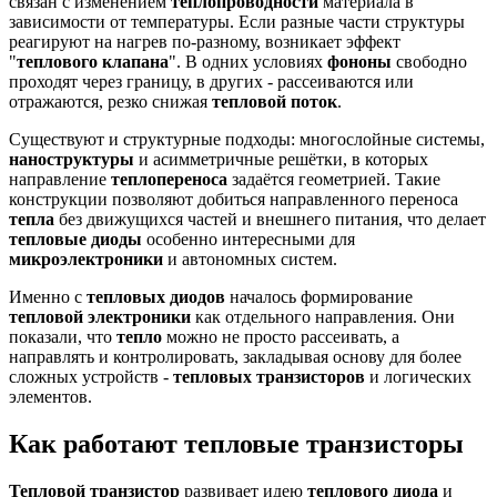
связан с изменением
теплопроводности
материала в
зависимости от температуры. Если разные части структуры
реагируют на нагрев по-разному, возникает эффект
"
теплового клапана
". В одних условиях
фононы
свободно
проходят через границу, в других - рассеиваются или
отражаются, резко снижая
тепловой поток
.
Существуют и структурные подходы: многослойные системы,
наноструктуры
и асимметричные решётки, в которых
направление
теплопереноса
задаётся геометрией. Такие
конструкции позволяют добиться направленного переноса
тепла
без движущихся частей и внешнего питания, что делает
тепловые диоды
особенно интересными для
микроэлектроники
и автономных систем.
Именно с
тепловых диодов
началось формирование
тепловой электроники
как отдельного направления. Они
показали, что
тепло
можно не просто рассеивать, а
направлять и контролировать, закладывая основу для более
сложных устройств -
тепловых транзисторов
и логических
элементов.
Как работают тепловые транзисторы
Тепловой транзистор
развивает идею
теплового диода
и