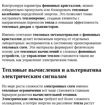
Контролируя параметры
фононных кристаллов
, можно
избирательно пропускать или блокировать
тепловые
колебания
определённой энергии. Это позволяет тонко
настраивать
теплоперенос
, создавая элементы с
направленным переносом
тепла
и повышая эффективность
тепловых диодов
и
транзисторов
.
Именно сочетание
тепловых метаматериалов
и
фононных
кристаллов
делает возможным переход от отдельных
лабораторных экспериментов к системному проектированию
тепловых схем
. Эти материалы формируют физическую
основу для
тепловых вычислений
и сложных
фононных
устройств
, где
управление теплом
становится таким же
точным, как управление электрическим током.
Тепловые вычисления и альтернатива
электрическим сигналам
По мере роста сложности
электронных схем
именно
тепловые ограничения
всё чаще становятся главным
барьером развития
вычислительной техники
.
Электрические сигналы
требуют всё более сложного
охлаждения, а потери энергии на рассеяние
тепла
растут