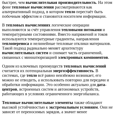
быстрее, чем
вычислительная производительность
. На этом
фоне
тепловые вычисления
рассматриваются как
альтернативный подход, в котором
тепло
перестаёт быть
побочным эффектом и становится носителем информации.
В
тепловых вычислениях
логические операции
выполняются за счёт управления
тепловыми потоками
и
температурными состояниями. Вместо напряжений и токов
используются температурные градиенты, направления
теплопереноса
и нелинейные тепловые отклики материалов.
Такой подход радикально меняет архитектуру
вычислительных систем
и снимает часть ограничений,
связанных с миниатюризацией
электронных компонентов
.
Одним из ключевых преимуществ
тепловых вычислений
считается их потенциальная
энергоэффективность
. В
системах, где
тепло
всё равно неизбежно возникает, его
можно не отводить, а использовать повторно для передачи и
обработки информации. Это особенно актуально для
дата-
центров
, встроенных систем и автономных устройств,
работающих в условиях ограниченного энергобаланса.
Тепловые вычислительные элементы
также обладают
высокой устойчивостью к
экстремальным условиям
. Они не
зависят от переносимых зарядов, а значит менее