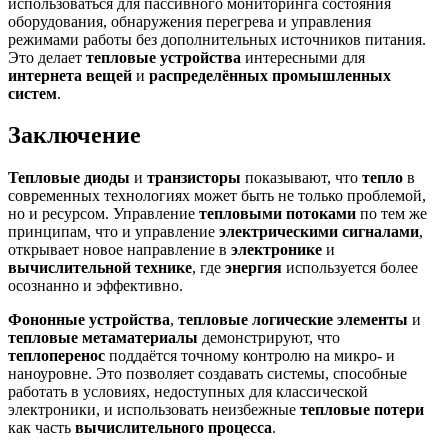
использоваться для пассивного мониторинга состояния
оборудования, обнаружения перегрева и управления
режимами работы без дополнительных источников питания.
Это делает
тепловые устройства
интересными для
интернета вещей
и
распределённых промышленных
систем
.
Заключение
Тепловые диоды
и
транзисторы
показывают, что
тепло
в
современных технологиях может быть не только проблемой,
но и ресурсом. Управление
тепловыми потоками
по тем же
принципам, что и управление
электрическими сигналами
,
открывает новое направление в
электронике
и
вычислительной технике
, где
энергия
используется более
осознанно и эффективно.
Фононные устройства
,
тепловые логические элементы
и
тепловые метаматериалы
демонстрируют, что
теплоперенос
поддаётся точному контролю на микро- и
наноуровне. Это позволяет создавать системы, способные
работать в условиях, недоступных для классической
электроники, и использовать неизбежные
тепловые потери
как часть
вычислительного процесса
.