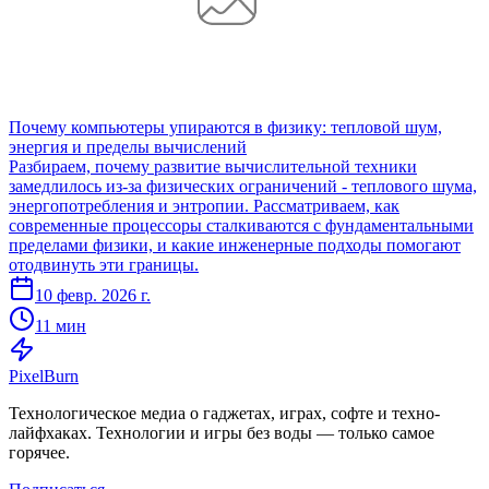
Почему компьютеры упираются в физику: тепловой шум,
энергия и пределы вычислений
Разбираем, почему развитие вычислительной техники
замедлилось из-за физических ограничений - теплового шума,
энергопотребления и энтропии. Рассматриваем, как
современные процессоры сталкиваются с фундаментальными
пределами физики, и какие инженерные подходы помогают
отодвинуть эти границы.
10 февр. 2026 г.
11 мин
Pixel
Burn
Технологическое медиа о гаджетах, играх, софте и техно-
лайфхаках. Технологии и игры без воды — только самое
горячее.