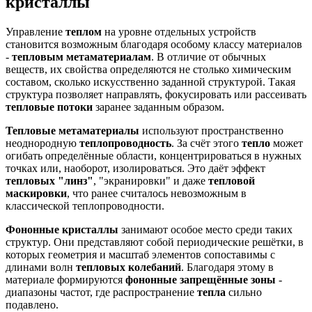
кристаллы
Управление
теплом
на уровне отдельных устройств
становится возможным благодаря особому классу материалов
-
тепловым метаматериалам
. В отличие от обычных
веществ, их свойства определяются не столько химическим
составом, сколько искусственно заданной структурой. Такая
структура позволяет направлять, фокусировать или рассеивать
тепловые потоки
заранее заданным образом.
Тепловые метаматериалы
используют пространственно
неоднородную
теплопроводность
. За счёт этого
тепло
может
огибать определённые области, концентрироваться в нужных
точках или, наоборот, изолироваться. Это даёт эффект
тепловых "линз"
, "экранировки" и даже
тепловой
маскировки
, что ранее считалось невозможным в
классической теплопроводности.
Фононные кристаллы
занимают особое место среди таких
структур. Они представляют собой периодические решётки, в
которых геометрия и масштаб элементов сопоставимы с
длинами волн
тепловых колебаний
. Благодаря этому в
материале формируются
фононные запрещённые зоны
-
диапазоны частот, где распространение
тепла
сильно
подавлено.