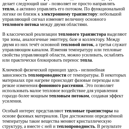
делает следующий шаг - позволяет не просто направлять
тепло
, а активно управлять его потоком. По функциональной
логике он близок к
электронному транзистору
: небольшой
управляющий сигнал изменяет величину основного
теплового потока
между двумя областями.
В классической реализации
теплового транзистора
выделяют
три зоны, аналогичные эмиттеру, базе и коллектору. Между
двумя из них течёт основной
тепловой поток
, а третья служит
управляющим каналом. Изменяя температуру или тепловые
свойства управляющей области, можно усиливать, ослаблять
или практически блокировать перенос
тепла
.
Ключевой физический принцип здесь - нелинейная
зависимость
теплопроводности
от температуры. В некоторых
материалах при нагреве происходят фазовые переходы или
резкие изменения
фононного рассеяния
. Это позволяет
использовать малое тепловое воздействие для управления
гораздо более мощным
тепловым потоком
, создавая эффект
усиления.
Особый интерес представляют
тепловые транзисторы
на
основе фазовых материалов. При достижении определённой
температуры такие вещества меняют кристаллическую
структуру, а вместе с ней и
теплопроводность
. В результате