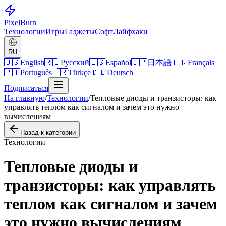
Pixel
Burn
Технологии
Игры
Гаджеты
Софт
Лайфхаки
RU
🇺🇸
English
🇷🇺
Русский
🇪🇸
Español
🇯🇵
日本語
🇫🇷
Français
🇵🇹
Português
🇹🇷
Türkçe
🇩🇪
Deutsch
Подписаться
На главную
/
Технологии
/
Тепловые диоды и транзисторы: как
управлять теплом как сигналом и зачем это нужно
вычислениям
Назад к категории
Технологии
Тепловые диоды и
транзисторы: как управлять
теплом как сигналом и зачем
это нужно вычислениям