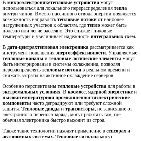
В
микроэлектронике
тепловые устройства
могут
использоваться для локального перераспределения
тепла
внутри чипов. Вместо пассивного отвода энергии появляется
возможность направлять
тепловые потоки
от наиболее
нагруженных участков к областям, где
тепло
может быть
полезно или легче рассеяно. Это снижает пиковые
температуры и увеличивает надёжность
интегральных схем
.
В
дата-центрах
тепловая электроника
рассматривается как
инструмент повышения
энергоэффективности
. Управляемые
тепловые каналы
и
тепловые логические элементы
могут
быть интегрированы в системы охлаждения, позволяя
перераспределять
тепловые потоки
в реальном времени и
снижать затраты на активное охлаждение серверов.
Особенно перспективны
тепловые устройства
для работы в
экстремальных условиях
. В
космосе
,
ядерной энергетике
и
высокотемпературной промышленности
электрические
компоненты
часто деградируют или требуют сложной
защиты.
Тепловые диоды
и
транзисторы
, не зависящие от
электронного переноса заряда, могут работать там, где
обычная электроника быстро выходит из строя.
Также такие технологии находят применение в
сенсорах
и
автономных системах
.
Тепловые сигналы
могут