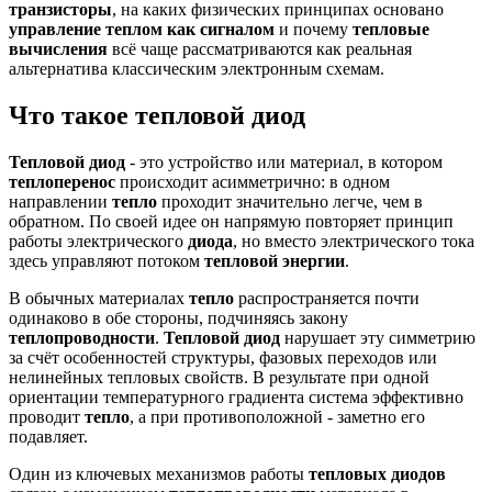
транзисторы
, на каких физических принципах основано
управление теплом как сигналом
и почему
тепловые
вычисления
всё чаще рассматриваются как реальная
альтернатива классическим электронным схемам.
Что такое тепловой диод
Тепловой диод
- это устройство или материал, в котором
теплоперенос
происходит асимметрично: в одном
направлении
тепло
проходит значительно легче, чем в
обратном. По своей идее он напрямую повторяет принцип
работы электрического
диода
, но вместо электрического тока
здесь управляют потоком
тепловой энергии
.
В обычных материалах
тепло
распространяется почти
одинаково в обе стороны, подчиняясь закону
теплопроводности
.
Тепловой диод
нарушает эту симметрию
за счёт особенностей структуры, фазовых переходов или
нелинейных тепловых свойств. В результате при одной
ориентации температурного градиента система эффективно
проводит
тепло
, а при противоположной - заметно его
подавляет.
Один из ключевых механизмов работы
тепловых диодов