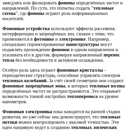
замедлять или фильтровать
фононы
определённых частот и
направлений. По сути, это попытка создать "
тепловые
схемы
", где
фононы
играют роль информационных
носителей.
Фононные устройства
используют эффекты рассеяния,
интерференции и запрещённых зон, схожие с теми, что
применяются в
фотонике
и
электронике
. Например,
специально спроектированные
наноструктуры
могут
подавлять прохождение
фононов
в одном направлении и
усиливать его в другом, формируя направленный
перенос
тепла
без необходимости в активном охлаждении.
Особую роль здесь играют
фононные кристаллы
-
периодические структуры, способные управлять спектром
тепловых колебаний
. За счёт своей геометрии они создают
фононные запрещённые зоны
, в которых
тепловые волны
определённых частот не распространяются. Это открывает
возможность тонкой настройки
теплопереноса
на уровне
нанометров.
Фононная электроника
пока находится на ранней стадии
развития, но уже сейчас она демонстрирует, что
тепловые
потоки
можно контролировать с высокой точностью. Эти
идеи напрямую ведут к созданию
тепловых логических