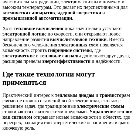
чувствительны к радиации, электромагнитным помехам и
высоким температурам. Это делает их перспективными для
космических аппаратов
,
ядерной энергетики
и
промышленной автоматизации
.
Хотя
тепловые вычисления
пока значительно уступают
электронной логике
по скорости, они открывают новое
направление развития
вычислительной техники
. Вместо
бесконечного усложнения
электронных схем
появляется
возможность строить
гибридные системы
, где
электрические
и
тепловые сигналы
дополняют друг друга,
расширяя пределы
энергоэффективности
и надёжности.
Где такие технологии могут
применяться
Практический интерес к
тепловым диодам
и
транзисторам
связан не столько с заменой всей электроники, сколько с
решением задач, где традиционные
электрические схемы
сталкиваются с физическими пределами.
Управление теплом
как сигналом
открывает новые возможности в областях, где
перегрев, радиация или энергетические ограничения играют
ключевую роль.