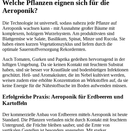
Welche Pflanzen eignen sich für die
Aeroponik?
Die Technologie ist universell, sodass nahezu jede Pflanze auf
Aeroponik wachsen kann - mit Ausnahme großer Bäume mit
komplexem, holzigem Wurzelsystem. Am produktivsten sind
Blattgemüse wie Salate, Basilikum, Spinat, Minze und Rucola. Sie
haben einen kurzen Vegetationszyklus und liefern durch die
optimale Sauerstoffversorgung Rekordernten.
Auch Tomaten, Gurken und Paprika gedeihen hervorragend in der
luftigen Umgebung. Da sie keinen Kontakt mit feuchtem Substrat
haben, sind sie besser vor Krautfäule und bodenbürtigen Infektionen
geschützt. Heil- und Aromakräuter, die im Nebel kultiviert werden,
weisen zudem eine erhöhte Konzentration an Wirkstoffen auf, da sie
keine Energie für die Nährstoffsuche im Boden aufwenden müssen.
Erfolgreiche Praxis: Aeroponik für Erdbeeren und
Kartoffeln
Der kommerzielle Anbau von Erdbeeren mittels Aeroponik ist heute
Standard. Die Pflanzen verfaulen nicht durch Kontakt mit feuchtem
Untergrund, die Früchte bleiben sauber, und die Ernte von
vertikalen Gestellen ist besonders angenehm. Mit starker