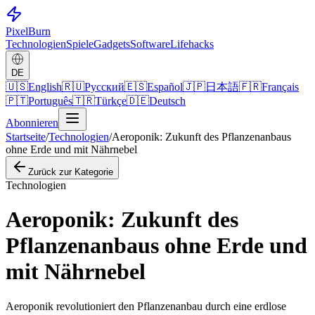
Pixel
Burn
Technologien
Spiele
Gadgets
Software
Lifehacks
DE
🇺🇸
English
🇷🇺
Русский
🇪🇸
Español
🇯🇵
日本語
🇫🇷
Français
🇵🇹
Português
🇹🇷
Türkçe
🇩🇪
Deutsch
Abonnieren
Startseite
/
Technologien
/
Aeroponik: Zukunft des Pflanzenanbaus
ohne Erde und mit Nährnebel
Zurück zur Kategorie
Technologien
Aeroponik: Zukunft des
Pflanzenanbaus ohne Erde und
mit Nährnebel
Aeroponik revolutioniert den Pflanzenanbau durch eine erdlose