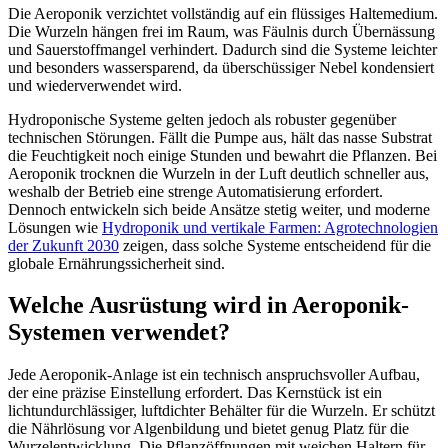
Die Aeroponik verzichtet vollständig auf ein flüssiges Haltemedium.
Die Wurzeln hängen frei im Raum, was Fäulnis durch Übernässung
und Sauerstoffmangel verhindert. Dadurch sind die Systeme leichter
und besonders wassersparend, da überschüssiger Nebel kondensiert
und wiederverwendet wird.
Hydroponische Systeme gelten jedoch als robuster gegenüber
technischen Störungen. Fällt die Pumpe aus, hält das nasse Substrat
die Feuchtigkeit noch einige Stunden und bewahrt die Pflanzen. Bei
Aeroponik trocknen die Wurzeln in der Luft deutlich schneller aus,
weshalb der Betrieb eine strenge Automatisierung erfordert.
Dennoch entwickeln sich beide Ansätze stetig weiter, und moderne
Lösungen wie
Hydroponik und vertikale Farmen: Agrotechnologien
der Zukunft 2030
zeigen, dass solche Systeme entscheidend für die
globale Ernährungssicherheit sind.
Welche Ausrüstung wird in Aeroponik-
Systemen verwendet?
Jede Aeroponik-Anlage ist ein technisch anspruchsvoller Aufbau,
der eine präzise Einstellung erfordert. Das Kernstück ist ein
lichtundurchlässiger, luftdichter Behälter für die Wurzeln. Er schützt
die Nährlösung vor Algenbildung und bietet genug Platz für die
Wurzelentwicklung. Die Pflanzöffnungen mit weichen Haltern für