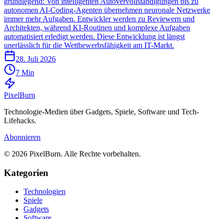
grundlegend: Von intelligenten Autovervollständigungen bis zu
autonomen AI-Coding-Agenten übernehmen neuronale Netzwerke
immer mehr Aufgaben. Entwickler werden zu Reviewern und
Architekten, während KI-Routinen und komplexe Aufgaben
automatisiert erledigt werden. Diese Entwicklung ist längst
unerlässlich für die Wettbewerbsfähigkeit am IT-Markt.
28. Juli 2026
7 Min
Pixel
Burn
Technologie-Medien über Gadgets, Spiele, Software und Tech-
Lifehacks.
Abonnieren
© 2026 PixelBurn. Alle Rechte vorbehalten.
Kategorien
Technologien
Spiele
Gadgets
Software