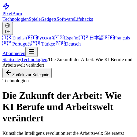
Pixel
Burn
Technologien
Spiele
Gadgets
Software
Lifehacks
DE
🇺🇸
English
🇷🇺
Русский
🇪🇸
Español
🇯🇵
日本語
🇫🇷
Français
🇵🇹
Português
🇹🇷
Türkçe
🇩🇪
Deutsch
Abonnieren
Startseite
/
Technologien
/
Die Zukunft der Arbeit: Wie KI Berufe und
Arbeitswelt verändert
Zurück zur Kategorie
Technologien
Die Zukunft der Arbeit: Wie
KI Berufe und Arbeitswelt
verändert
Künstliche Intelligenz revolutioniert die Arbeitswelt: Sie ersetzt