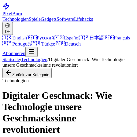
Pixel
Burn
Technologien
Spiele
Gadgets
Software
Lifehacks
DE
🇺🇸
English
🇷🇺
Русский
🇪🇸
Español
🇯🇵
日本語
🇫🇷
Français
🇵🇹
Português
🇹🇷
Türkçe
🇩🇪
Deutsch
Abonnieren
Startseite
/
Technologien
/
Digitaler Geschmack: Wie Technologie
unsere Geschmackssinne revolutioniert
Zurück zur Kategorie
Technologien
Digitaler Geschmack: Wie
Technologie unsere
Geschmackssinne
revolutioniert