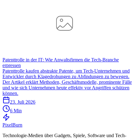
Patenttrolle in der IT: Wie Anwaltsfirmen die Tech-Branche
erpressen
Patenttrolle kaufen abstrakte Patente, um Tech-Unternehmen und
Entwickler durch Klagedrohungen zu Abfindungen zu bewegen.
Der Artikel erklärt Methoden, Geschäftsmodelle, prominente Fälle
und wie sich Unternehmen heute effektiv vor Angriffen schützen
können.
23. Juli 2026
6 Min
Pixel
Burn
Technologie-Medien über Gadgets, Spiele, Software und Tech-