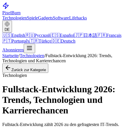
Pixel
Burn
Technologien
Spiele
Gadgets
Software
Lifehacks
DE
🇺🇸
English
🇷🇺
Русский
🇪🇸
Español
🇯🇵
日本語
🇫🇷
Français
🇵🇹
Português
🇹🇷
Türkçe
🇩🇪
Deutsch
Abonnieren
Startseite
/
Technologien
/
Fullstack-Entwicklung 2026: Trends,
Technologien und Karrierechancen
Zurück zur Kategorie
Technologien
Fullstack-Entwicklung 2026:
Trends, Technologien und
Karrierechancen
Fullstack-Entwicklung zählt 2026 zu den gefragtesten IT-Trends.