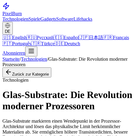
Pixel
Burn
Technologien
Spiele
Gadgets
Software
Lifehacks
DE
🇺🇸
English
🇷🇺
Русский
🇪🇸
Español
🇯🇵
日本語
🇫🇷
Français
🇵🇹
Português
🇹🇷
Türkçe
🇩🇪
Deutsch
Abonnieren
Startseite
/
Technologien
/
Glas-Substrate: Die Revolution moderner
Prozessoren
Zurück zur Kategorie
Technologien
Glas-Substrate: Die Revolution
moderner Prozessoren
Glas-Substrate markieren einen Wendepunkt in der Prozessor-
Architektur und lösen das physikalische Limit herkömmlicher
Materialien ab. Sie ermöglichen höhere Transistordichten, bessere