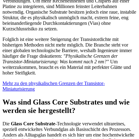
Verbindungen. Um mehr Recheneinheiten und Chiplets auf einer
Platine zu integrieren, sind Millionen feinster Leiterbahnen
notwendig. Organische Substrate besitzen jedoch eine raue, instabile
Struktur, die es physikalisch unmöglich macht, extrem feine, eng
beieinanderliegende Durchkontaktierungen (Vias) ohne
Kurzschlussrisiko zu setzen.
Folglich ist eine weitere Steigerung der Transistordichte mit
bisherigen Methoden nicht mehr möglich. Die Branche steht vor
einer globalen technologische Barriere, weshalb Ingenieure immer
häufiger die Frage diskutieren:
"Physikalische Grenzen der
Transistor-Miniaturisierung: Was kommt nach 2 nm?"
Um
weiterzukommen, braucht es ein Material mit perfekter Glätte und
hoher Steifigkeit.
Mehr zu den physikalischen Grenzen der Transistor-
Miniaturisierung
Was sind Glass Core Substrates und wie
werden sie hergestellt?
Die
Glass Core Substrate
-Technologie verwendet ultrareines,
speziell entwickeltes Verbundglas als Basisschicht des Prozessors.
Anders als Alltagsglas handelt es sich hier um eine hochentwickelte