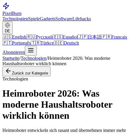
Pixel
Burn
Technologien
Spiele
Gadgets
Software
Lifehacks
DE
🇺🇸
English
🇷🇺
Русский
🇪🇸
Español
🇯🇵
日本語
🇫🇷
Français
🇵🇹
Português
🇹🇷
Türkçe
🇩🇪
Deutsch
Abonnieren
Startseite
/
Technologien
/
Heimroboter 2026: Was moderne
Haushaltsroboter wirklich können
Zurück zur Kategorie
Technologien
Heimroboter 2026: Was
moderne Haushaltsroboter
wirklich können
Heimroboter entwickeln sich rasant und übernehmen immer mehr