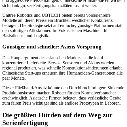
und aggressive Preissenkungen. Chinesische Humanoide entwickeln
sich dank großer Fertigungskapazitäten rasant weiter.
Unitree Robotics und UBTECH bieten bereits vorserienreife
Modelle an, deren Preise ein Bruchteil westlicher Konkurrenz
betragen. Die Strategie setzt auf einfache, günstige Plattformen statt
den sofortigen Alleskönner. Im Fokus stehen Maschinen für
Basisdienste und Logistik.
Günstiger und schneller: Asiens Vorsprung
Das Hauptargument des asiatischen Marktes ist die lokal
konzentrierte Lieferkette. Servos, Sensoren und Akkus werden
regional produziert, was schnelle Konstruktionsänderungen erlaubt.
Chinesische Start-ups erneuern ihre Humanoiden-Generationen alle
paar Monate.
Dieser Fließband-Ansatz könnte den Durchbruch bringen: Sinkende
Produktionskosten machen Roboter für den Normalverbraucher
erschwinglich. Asiatische Firmen belegen, dass verlässliche Geräte
zum fairen Preis wichtiger sind als endlose Prototypen in Laboren.
Die größten Hürden auf dem Weg zur
Serienfertigung