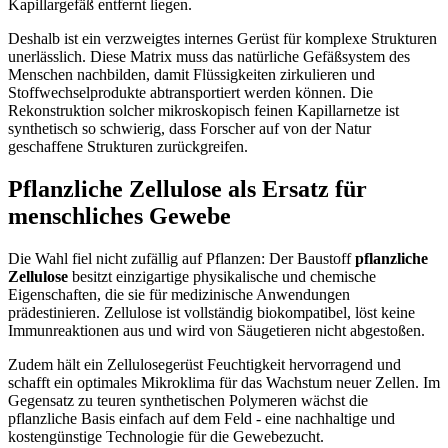
Kapillargefäß entfernt liegen.
Deshalb ist ein verzweigtes internes Gerüst für komplexe Strukturen
unerlässlich. Diese Matrix muss das natürliche Gefäßsystem des
Menschen nachbilden, damit Flüssigkeiten zirkulieren und
Stoffwechselprodukte abtransportiert werden können. Die
Rekonstruktion solcher mikroskopisch feinen Kapillarnetze ist
synthetisch so schwierig, dass Forscher auf von der Natur
geschaffene Strukturen zurückgreifen.
Pflanzliche Zellulose als Ersatz für
menschliches Gewebe
Die Wahl fiel nicht zufällig auf Pflanzen: Der Baustoff
pflanzliche
Zellulose
besitzt einzigartige physikalische und chemische
Eigenschaften, die sie für medizinische Anwendungen
prädestinieren. Zellulose ist vollständig biokompatibel, löst keine
Immunreaktionen aus und wird von Säugetieren nicht abgestoßen.
Zudem hält ein Zellulosegerüst Feuchtigkeit hervorragend und
schafft ein optimales Mikroklima für das Wachstum neuer Zellen. Im
Gegensatz zu teuren synthetischen Polymeren wächst die
pflanzliche Basis einfach auf dem Feld - eine nachhaltige und
kostengünstige Technologie für die Gewebezucht.