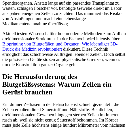
Spenderorganen. Anstatt lange auf ein passendes Transplantat zu
warten, schlagen Forscher vor, benötigte Gewebe direkt im Labor
aus patienteneigenen Zellen zu züchten. Das minimiert das Risiko
von Abstoßungen und macht eine lebenslange
Medikamenteneinnahme überflüssig.
Aktuell testen Wissenschaftler hochmoderne Methoden zum Aufbau
dreidimensionaler Strukturen. In der Fachwelt wird intensiv über
Bioprinting von Blutgefäßen und Organen: Wie lebendiger 3D-
Druck die Medizin revolutioniert
diskutiert. Diese Technik
ermöglicht das schichtweise Auftragen lebender Zellen. Doch selbst
die präzisesten Geräte stoßen an physikalische Grenzen, wenn es
um die Konstruktion ganzer Organe geht.
Die Herausforderung des
Blutgefäßsystems: Warum Zellen ein
Gerüst brauchen
Ein dünner Zellrasen in der Petrischale ist schnell gezüchtet - die
Zellen erhalten direkt Sauerstoff und Nährstoffe. Bei dichten,
dreidimensionalen Geweben hingegen sterben Zellen im Inneren
rasch ab, weil sie nicht genug Sauerstoff bekommen. Im Körper
muss jede Zelle höchstens einige hundert Mikrometer vom nächsten