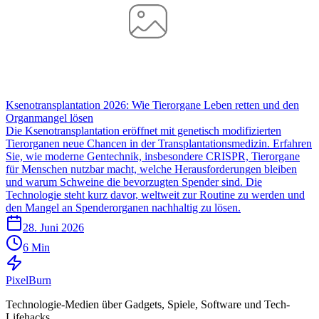
Ksenotransplantation 2026: Wie Tierorgane Leben retten und den
Organmangel lösen
Die Ksenotransplantation eröffnet mit genetisch modifizierten
Tierorganen neue Chancen in der Transplantationsmedizin. Erfahren
Sie, wie moderne Gentechnik, insbesondere CRISPR, Tierorgane
für Menschen nutzbar macht, welche Herausforderungen bleiben
und warum Schweine die bevorzugten Spender sind. Die
Technologie steht kurz davor, weltweit zur Routine zu werden und
den Mangel an Spenderorganen nachhaltig zu lösen.
28. Juni 2026
6 Min
Pixel
Burn
Technologie-Medien über Gadgets, Spiele, Software und Tech-
Lifehacks.