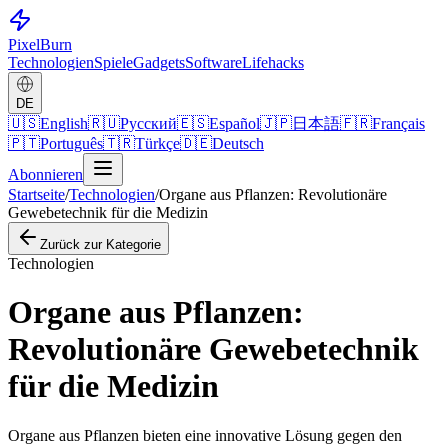
Pixel
Burn
Technologien
Spiele
Gadgets
Software
Lifehacks
DE
🇺🇸
English
🇷🇺
Русский
🇪🇸
Español
🇯🇵
日本語
🇫🇷
Français
🇵🇹
Português
🇹🇷
Türkçe
🇩🇪
Deutsch
Abonnieren
Startseite
/
Technologien
/
Organe aus Pflanzen: Revolutionäre
Gewebetechnik für die Medizin
Zurück zur Kategorie
Technologien
Organe aus Pflanzen:
Revolutionäre Gewebetechnik
für die Medizin
Organe aus Pflanzen bieten eine innovative Lösung gegen den