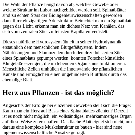
Die Wahl der Pflanze hängt davon ab, welches Gewebe oder
welche Struktur im Labor nachgebildet werden soll. Spinatblätter
sind zu echten Stars der Bioingenieurwissenschaften geworden -
dank ihrer einzigartigen Aderstruktur. Betrachtet man ein Spinatblatt
gegen das Licht, erkennt man ein dichtes Netz von Kanälen, das
sich vom zentralen Stiel zu feinsten Kapillaren verästelt.
Dieses natürliche Hydrosystem ähnelt in seiner Hydrodynamik
erstaunlich dem menschlichen Blutgefäßsystem. Indem
Nährlösungen und Stammzellen durch den dezellulisierten Stiel
eines Spinatblatts gepumpt werden, konnten Forscher künstliche
Blutgefäße erzeugen, die im lebenden Organismus funktionieren.
Menschliche Zellen umhüllen die Innenwände der pflanzlichen
Kanäle und ermöglichen einen ungehinderten Blutfluss durch das
ehemalige Blatt.
Herz aus Pflanzen - ist das möglich?
Angesichts der Erfolge bei einzelnen Geweben stellt sich die Frage:
Kann man ein Herz auf Basis eines Spinatblattes züchten? Derzeit
ist es noch nicht möglich, ein vollständiges, mehrkammeriges Organ
auf diese Weise zu erschaffen. Das flache Blatt eignet sich nicht, um
daraus eine komplexe Muskelstruktur zu bauen - hier sind neue
ingenieurwissenschaftliche Ansätze gefragt.