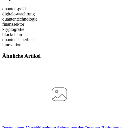
quanten-geld
digitale-waehrung
quantentechnologie
finanzsektor
kryptografie
blockchain
quantensicherheit
innovation
Ähnliche Artikel
Postquanten-Verschlüsselung: Schutz vor der Quanten-Bedrohung