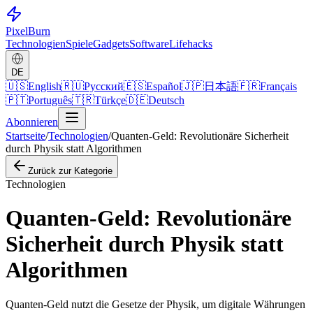
Pixel
Burn
Technologien
Spiele
Gadgets
Software
Lifehacks
DE
🇺🇸
English
🇷🇺
Русский
🇪🇸
Español
🇯🇵
日本語
🇫🇷
Français
🇵🇹
Português
🇹🇷
Türkçe
🇩🇪
Deutsch
Abonnieren
Startseite
/
Technologien
/
Quanten-Geld: Revolutionäre Sicherheit
durch Physik statt Algorithmen
Zurück zur Kategorie
Technologien
Quanten-Geld: Revolutionäre
Sicherheit durch Physik statt
Algorithmen
Quanten-Geld nutzt die Gesetze der Physik, um digitale Währungen