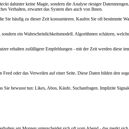
 steckt dahinter keine Magie, sondern die Analyse riesiger Datenmenge
hes Verhalten, erwartet das System dies auch von Ihnen.
r, die Sie häufig zu dieser Zeit konsumieren. Kaufen Sie oft bestimmt
, sondern ein Wahrscheinlichkeitsmodell. Algorithmen schätzen, welche
zer erhalten zufälligere Empfehlungen - mit der Zeit werden diese im
nen Feed oder das Verweilen auf einer Seite. Diese Daten bilden den so
 was Sie bewusst tun: Likes, Abos, Käufe, Suchanfragen. Implizite Signa
erhalten am Morgen unterscheidet sich oft vom Abend - das merkt sich