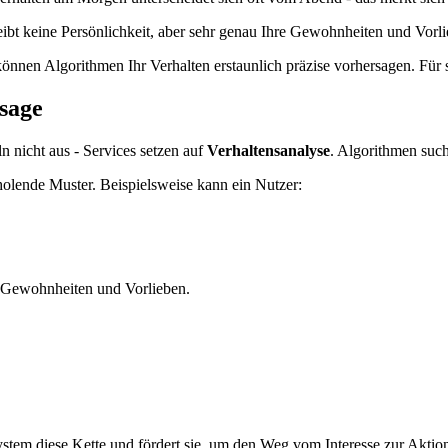
eibt keine Persönlichkeit, aber sehr genau Ihre Gewohnheiten und Vorli
nen Algorithmen Ihr Verhalten erstaunlich präzise vorhersagen. Für s
rsage
 nicht aus - Services setzen auf
Verhaltensanalyse
. Algorithmen suc
rholende Muster. Beispielsweise kann ein Nutzer:
Gewohnheiten und Vorlieben.
ystem diese Kette und fördert sie, um den Weg vom Interesse zur Aktio