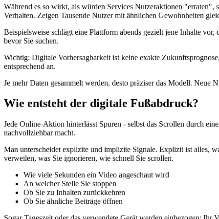
Während es so wirkt, als würden Services Nutzeraktionen "erraten",
Verhalten. Zeigen Tausende Nutzer mit ähnlichen Gewohnheiten gleic
Beispielsweise schlägt eine Plattform abends gezielt jene Inhalte vo
bevor Sie suchen.
Wichtig: Digitale Vorhersagbarkeit ist keine exakte Zukunftsprognose
entsprechend an.
Je mehr Daten gesammelt werden, desto präziser das Modell. Neue Nut
Wie entsteht der digitale Fußabdruck?
Jede Online-Aktion hinterlässt Spuren - selbst das Scrollen durch ei
nachvollziehbar macht.
Man unterscheidet explizite und implizite Signale. Explizit ist alles,
verweilen, was Sie ignorieren, wie schnell Sie scrollen.
Wie viele Sekunden ein Video angeschaut wird
An welcher Stelle Sie stoppen
Ob Sie zu Inhalten zurückkehren
Ob Sie ähnliche Beiträge öffnen
Sogar Tageszeit oder das verwendete Gerät werden einbezogen; Ihr V