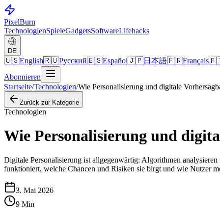
Pixel
Burn
Technologien
Spiele
Gadgets
Software
Lifehacks
DE
🇺🇸
English
🇷🇺
Русский
🇪🇸
Español
🇯🇵
日本語
🇫🇷
Français
🇵
Abonnieren
Startseite
/
Technologien
/
Wie Personalisierung und digitale Vorhersagb
Zurück zur Kategorie
Technologien
Wie Personalisierung und digit
Digitale Personalisierung ist allgegenwärtig: Algorithmen analysieren
funktioniert, welche Chancen und Risiken sie birgt und wie Nutzer m
3. Mai 2026
9
Min