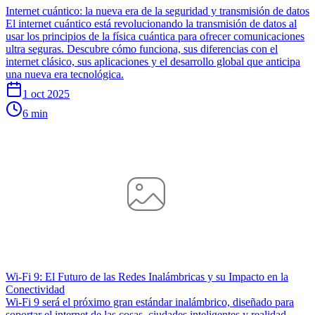
Internet cuántico: la nueva era de la seguridad y transmisión de datos
El internet cuántico está revolucionando la transmisión de datos al
usar los principios de la física cuántica para ofrecer comunicaciones
ultra seguras. Descubre cómo funciona, sus diferencias con el
internet clásico, sus aplicaciones y el desarrollo global que anticipa
una nueva era tecnológica.
1 oct 2025
6 min
Wi-Fi 9: El Futuro de las Redes Inalámbricas y su Impacto en la
Conectividad
Wi-Fi 9 será el próximo gran estándar inalámbrico, diseñado para
soportar el internet de las cosas, ciudades inteligentes y realidad