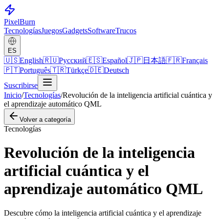
Pixel
Burn
Tecnologías
Juegos
Gadgets
Software
Trucos
ES
🇺🇸
English
🇷🇺
Русский
🇪🇸
Español
🇯🇵
日本語
🇫🇷
Français
🇵🇹
Português
🇹🇷
Türkçe
🇩🇪
Deutsch
Suscribirse
Inicio
/
Tecnologías
/
Revolución de la inteligencia artificial cuántica y
el aprendizaje automático QML
Volver a categoría
Tecnologías
Revolución de la inteligencia
artificial cuántica y el
aprendizaje automático QML
Descubre cómo la inteligencia artificial cuántica y el aprendizaje