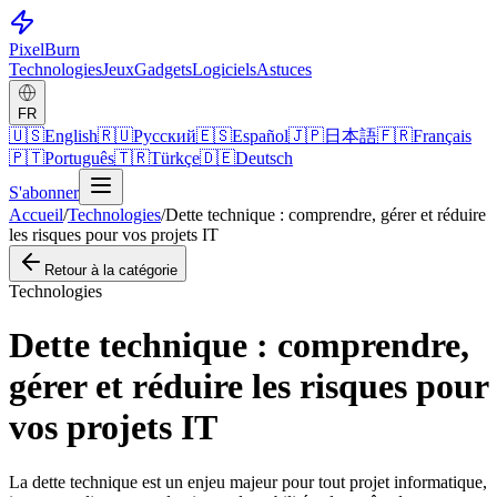
Pixel
Burn
Technologies
Jeux
Gadgets
Logiciels
Astuces
FR
🇺🇸
English
🇷🇺
Русский
🇪🇸
Español
🇯🇵
日本語
🇫🇷
Français
🇵🇹
Português
🇹🇷
Türkçe
🇩🇪
Deutsch
S'abonner
Accueil
/
Technologies
/
Dette technique : comprendre, gérer et réduire
les risques pour vos projets IT
Retour à la catégorie
Technologies
Dette technique : comprendre,
gérer et réduire les risques pour
vos projets IT
La dette technique est un enjeu majeur pour tout projet informatique,