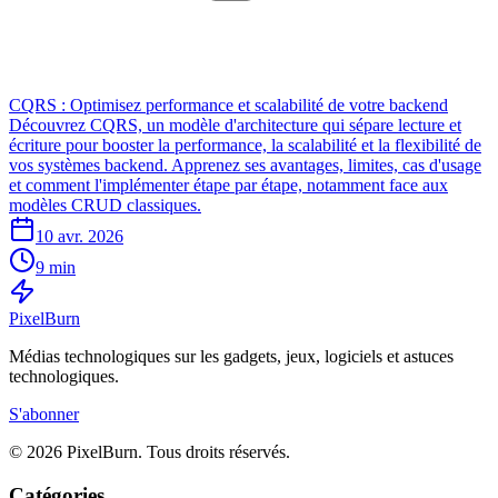
CQRS : Optimisez performance et scalabilité de votre backend
Découvrez CQRS, un modèle d'architecture qui sépare lecture et
écriture pour booster la performance, la scalabilité et la flexibilité de
vos systèmes backend. Apprenez ses avantages, limites, cas d'usage
et comment l'implémenter étape par étape, notamment face aux
modèles CRUD classiques.
10 avr. 2026
9 min
Pixel
Burn
Médias technologiques sur les gadgets, jeux, logiciels et astuces
technologiques.
S'abonner
© 2026 PixelBurn. Tous droits réservés.
Catégories