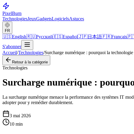
Pixel
Burn
Technologies
Jeux
Gadgets
Logiciels
Astuces
FR
🇺🇸
English
🇷🇺
Русский
🇪🇸
Español
🇯🇵
日本語
🇫🇷
Français
🇵
S'abonner
Accueil
/
Technologies
/
Surcharge numérique : pourquoi la technologie 
Retour à la catégorie
Technologies
Surcharge numérique : pourquoi 
La surcharge numérique menace la performance des systèmes IT modernes
adopter pour y remédier durablement.
3 mai 2026
10
min