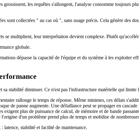
ases grossissent, les requêtes s'allongent, l'analyse consomme toujours p
es sont collectées " au cas où ", sans usage précis. Cela génère des dou
s se multiplient, leur interprétation devient complexe. Plutôt qu'accélérer
formance globale.
ions dépasse la capacité de l'équipe et du système à les exploiter effic
performance
sa stabilité diminuer. Ce n'est pas l'infrastructure matérielle qui limit
entaire rallonge le temps de réponse. Même minimes, ces délais s'additio
risque de panne augmente. Une défaillance peut se propager en cascade à 
 exigent plus de puissance de calcul, de mémoire et de bande passante, c
er l'origine d'un problème prend plus de temps et mobilise de nombreuse
latence, stabilité et facilité de maintenance.