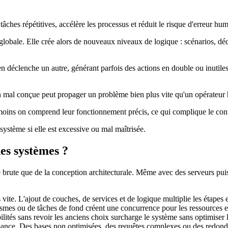
âches répétitives, accélère les processus et réduit le risque d'erreur hum
lobale. Elle crée alors de nouveaux niveaux de logique : scénarios, déc
éclenche un autre, générant parfois des actions en double ou inutiles. C'
ion mal conçue peut propager un problème bien plus vite qu'un opérateur 
, moins on comprend leur fonctionnement précis, ce qui complique le cont
 système si elle est excessive ou mal maîtrisée.
es systèmes ?
ute que de la conception architecturale. Même avec des serveurs puissa
us vite. L'ajout de couches, de services et de logique multiplie les étape
ismes ou de tâches de fond créent une concurrence pour les ressources et 
ilités sans revoir les anciens choix surcharge le système sans optimiser l
mance. Des bases non optimisées, des requêtes complexes ou des redonda