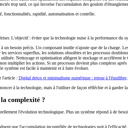
tectés trop tard, ce qui favorise l'accumulation des goulots d'étrangleme
 fonctionnalités, rapidité, automatisation et contrôle.
iser. L'objectif : éviter que la technologie nuise à la performance du s
à un besoin précis. Un composant inutile n'ajoute que de la charge. Les 
r les services superflus, les solutions obsolètes et les processus doublons
 utilisée. Nettoyage et optimisation allègent le stockage et accélèrent le 
 non multiplier les actions. Si un processus devient plus complexe après a
le système est facile à maintenir et à faire évoluer.
l'article :
Digital detox et minimalisme numérique : retour à l'équilibre
.
oncer à la technologie, mais à l'utiliser de façon réfléchie et à garder l
 la complexité ?
ellement l'évolution technologique. Plus un système répond à de besoins
alisent que l'accumulation incontrôlée de technologies nuit à l'efficacité