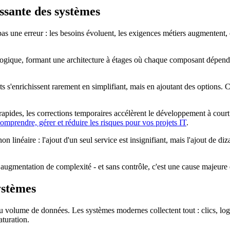
issante des systèmes
as une erreur : les besoins évoluent, les exigences métiers augmentent, 
logique, formant une architecture à étages où chaque composant dépend
ts s'enrichissent rarement en simplifiant, mais en ajoutant des options. 
 rapides, les corrections temporaires accélèrent le développement à cour
omprendre, gérer et réduire les risques pour vos projets IT
.
n linéaire : l'ajout d'un seul service est insignifiant, mais l'ajout de d
e augmentation de complexité - et sans contrôle, c'est une cause majeur
ystèmes
u volume de données. Les systèmes modernes collectent tout : clics, log
aturation.