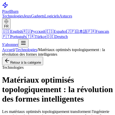
Pixel
Burn
Technologies
Jeux
Gadgets
Logiciels
Astuces
FR
🇺🇸
English
🇷🇺
Русский
🇪🇸
Español
🇯🇵
日本語
🇫🇷
Français
🇵🇹
Português
🇹🇷
Türkçe
🇩🇪
Deutsch
S'abonner
Accueil
/
Technologies
/
Matériaux optimisés topologiquement : la
révolution des formes intelligentes
Retour à la catégorie
Technologies
Matériaux optimisés
topologiquement : la révolution
des formes intelligentes
Les matériaux optimisés topologiquement transforment l'ingénierie