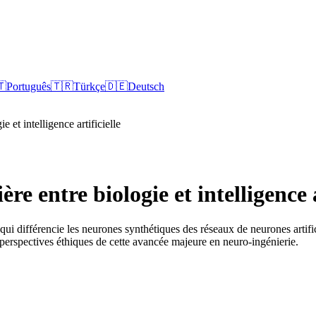
🇹
Português
🇹🇷
Türkçe
🇩🇪
Deutsch
e et intelligence artificielle
re entre biologie et intelligence a
qui différencie les neurones synthétiques des réseaux de neurones artific
s perspectives éthiques de cette avancée majeure en neuro-ingénierie.