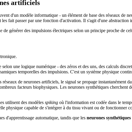
es artificiels
 souvent d'un modèle informatique - un élément de base des réseaux de neu
t les fait passer par une fonction d'activation. Il s'agit d'une abstraction 
 de générer des impulsions électriques selon un principe proche de celui 
ctronique.
nne selon une logique numérique - des zéros et des uns, des calculs discr
ynamiques temporelles des impulsions. C'est un système physique contin
les réseaux de neurones artificiels, le signal se propage instantanément 
ombreux facteurs biophysiques. Les neurones synthétiques cherchent d
es utilisent des modèles
spiking
où l'information est codée dans le tem
ficielle physique capable de s'intégrer à du tissu vivant ou de fonctionn
ues d'apprentissage automatique, tandis que les
neurones synthétiques