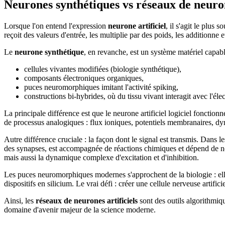
Neurones synthétiques vs réseaux de neuron
Lorsque l'on entend l'expression
neurone artificiel
, il s'agit le plus
reçoit des valeurs d'entrée, les multiplie par des poids, les additionne e
Le
neurone synthétique
, en revanche, est un système matériel capable
cellules vivantes modifiées (biologie synthétique),
composants électroniques organiques,
puces neuromorphiques imitant l'activité spiking,
constructions bi-hybrides, où du tissu vivant interagit avec l'éle
La principale différence est que le neurone artificiel logiciel fonctio
de processus analogiques : flux ioniques, potentiels membranaires, d
Autre différence cruciale : la façon dont le signal est transmis. Dans 
des synapses, est accompagnée de réactions chimiques et dépend de n
mais aussi la dynamique complexe d'excitation et d'inhibition.
Les puces neuromorphiques modernes s'approchent de la biologie : ell
dispositifs en silicium. Le vrai défi : créer une cellule nerveuse arti
Ainsi, les
réseaux de neurones artificiels
sont des outils algorithmiq
domaine d'avenir majeur de la science moderne.