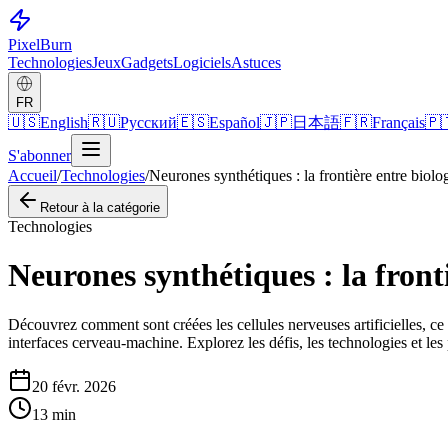
Pixel
Burn
Technologies
Jeux
Gadgets
Logiciels
Astuces
FR
🇺🇸
English
🇷🇺
Русский
🇪🇸
Español
🇯🇵
日本語
🇫🇷
Français
🇵
S'abonner
Accueil
/
Technologies
/
Neurones synthétiques : la frontière entre biologi
Retour à la catégorie
Technologies
Neurones synthétiques : la frontiè
Découvrez comment sont créées les cellules nerveuses artificielles, ce 
interfaces cerveau-machine. Explorez les défis, les technologies et le
20 févr. 2026
13
min