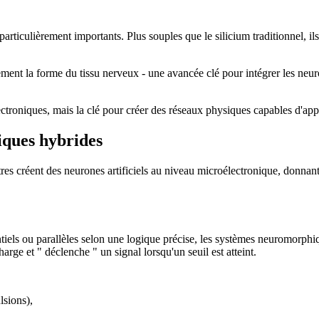
rticulièrement importants. Plus souples que le silicium traditionnel, ils
lement la forme du tissu nerveux - une avancée clé pour intégrer les neur
troniques, mais la clé pour créer des réseaux physiques capables d'appr
iques hybrides
autres créent des neurones artificiels au niveau microélectronique, donna
els ou parallèles selon une logique précise, les systèmes neuromorphiq
rge et " déclenche " un signal lorsqu'un seuil est atteint.
lsions),