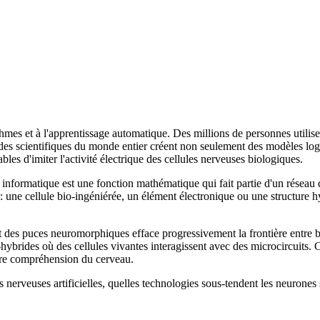
thmes et à l'apprentissage automatique. Des millions de personnes utilis
e des scientifiques du monde entier créent non seulement des modèles logi
bles d'imiter l'activité électrique des cellules nerveuses biologiques.
informatique est une fonction mathématique qui fait partie d'un réseau de
 une cellule bio-ingéniérée, un élément électronique ou une structure 
 des puces neuromorphiques efface progressivement la frontière entre bi
i-hybrides où des cellules vivantes interagissent avec des microcircuits.
otre compréhension du cerveau.
 nerveuses artificielles, quelles technologies sous-tendent les neurones