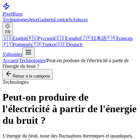
Pixel
Burn
Technologies
Jeux
Gadgets
Logiciels
Astuces
FR
🇺🇸
English
🇷🇺
Русский
🇪🇸
Español
🇯🇵
日本語
🇫🇷
Français
🇵🇹
Português
🇹🇷
Türkçe
🇩🇪
Deutsch
S'abonner
Accueil
/
Technologies
/
Peut-on produire de l'électricité à partir de
l'énergie du bruit ?
Retour à la catégorie
Technologies
Peut-on produire de
l'électricité à partir de l'énergie
du bruit ?
L'énergie du bruit, issue des fluctuations thermiques et quantiques,