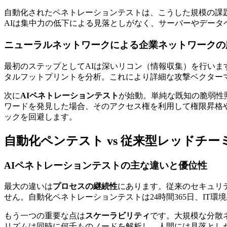
自動化されたペネトレーションテストは、こうした規模の課
AIは集中力の低下による見落としがなく、サーバーやデー
ニューラルネットワークによる企業ネットワークの
最初のステップとしてAIは深いリコン（情報収集）を行い
タルフットプリントを分析。これにより詳細な攻撃ベクター
次に
AIペネトレーションテスト
が始動。単純な既知の脆弱性
ワードを発見した場合、そのアクセス権を利用して権限昇格
ックを回避します。
自動化ペンテスト vs 従来型レッドチー
AIペネトレーションテストの主な違いと優位性
最大の違いは
プロセスの継続性
にあります。従来のセキュリ
せん。自動化ペネトレーションテストは24時間365日、IT
もう一つの重要な点は
スケーラビリティ
です。大規模な分散
リズムは同時に何千ものノードを解析し、人間には見落とし