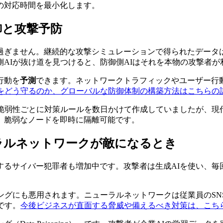
の対応時間を最小化します。
御と攻撃予防
過ぎません。継続的な攻撃シミュレーションで得られたデータ
AIが抜け道を見つけると、防御側AIはそれを本物の攻撃者が
行動を
予測
できます。ネットワークトラフィックやユーザー行
間をどう守るのか、グローバルな防御体制の構築方法はこちらの
な脆弱性ごとに対策ルールを数日かけて作成していましたが、現
、脆弱なノードを即時に隔離可能です。
ラルネットワークが敵になるとき
するサイバー犯罪者も増加中です。攻撃者は生成AIを使い、毎
ングにも悪用されます。ニューラルネットワークは従業員のS
です。
今後ビジネスが直面する脅威や備えるべき対策は、こち