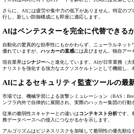
さらに、AIには疲労や集中力の低下がありません。特定の
行し、新しい防御構成にも即座に適応します。
AIはペンテスターを完全に代替できる
自動化の驚異的な効率性にもかかわらず、ニューラルネット
優れていますが、
ハッカーの直感
には及びません。独自アー
現在業界は
シナジー
へと進化しています。AIが日常業務（
ナリストを強化する強力なエクソスケルトンとして機能し、
AIによるセキュリティ監査ツールの最
市場では、機械学習による攻撃シミュレーション（BAS：Breach 
ンフラ内外で自律的に展開され、実際のハッカー集団の行動
従来の脆弱性スキャナーとの違いは
コンテキスト分析
です。
務データベースへの侵入につながるかを示します。
アルゴリズムはビジネスリスクを加味して脆弱性の優先順位