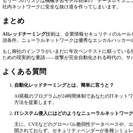
もう一つのリスクは機械学習モデル自体の「データポイズニング（
社内ネットワークに安全な抜け道を作ってしまいます。
まとめ
AIレッドチーミング
技術は、企業情報セキュリティのルール
須条件。ニューラルネットワークは優秀なエシカルハッカー
もし御社のインフラがいまだに年次ペンテストに頼っている場
ための現実的な要請――攻撃が完全自動化される時代の、サ
よくある質問
自動化レッドチーミングとは、簡単に言うと？
AI搭載のプログラムが24時間体制であなたのITネ
方法を提案します。
ITシステム侵入にはどのようなニューラルネットワー
主に、CVEなどのグローバル脆弱性データベースや、
開されておらず、セキュリティベンダーが各種シミュレ