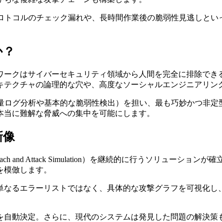
プロトコルのチェック漏れや、長時間作業後の脆弱性見逃しとい
か？
ワークはサイバーセキュリティ領域から人間を完全に排除できる
キテクチャの論理的な穴や、高度なソーシャルエンジニアリン
大量ログ分析や基本的な脆弱性検出）を担い、最も巧妙かつ非定
本当に難解な脅威への集中を可能にします。
新像
and Attack Simulation）を継続的に行うソリューショ
を模倣します。
単なるエラーリストではなく、具体的な攻撃グラフを可視化し
を自動決定。さらに、現代のシステムは発見した問題の解決策