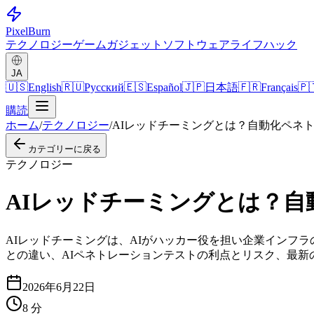
Pixel
Burn
テクノロジー
ゲーム
ガジェット
ソフトウェア
ライフハック
JA
🇺🇸
English
🇷🇺
Русский
🇪🇸
Español
🇯🇵
日本語
🇫🇷
Français
🇵
購読
ホーム
/
テクノロジー
/
AIレッドチーミングとは？自動化ペネ
カテゴリーに戻る
テクノロジー
AIレッドチーミングとは？
AIレッドチーミングは、AIがハッカー役を担い企業インフ
との違い、AIペネトレーションテストの利点とリスク、最新
2026年6月22日
8
分