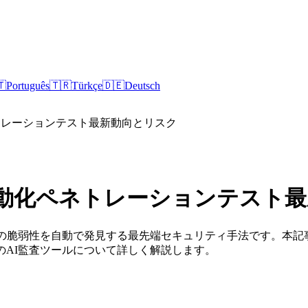
🇹
Português
🇹🇷
Türkçe
🇩🇪
Deutsch
トレーションテスト最新動向とリスク
自動化ペネトレーションテスト
ラの脆弱性を自動で発見する最先端セキュリティ手法です。本
のAI監査ツールについて詳しく解説します。