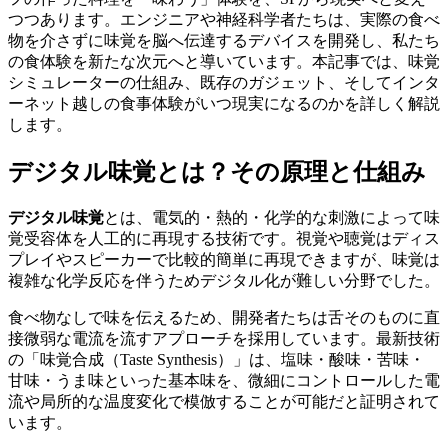
つつあります。エンジニアや神経科学者たちは、実際の食べ
物を介さずに味覚を脳へ伝達するデバイスを開発し、私たち
の食体験を新たな次元へと導いています。本記事では、味覚
シミュレーターの仕組み、既存のガジェット、そしてインタ
ーネット越しの食事体験がいつ現実になるのかを詳しく解説
します。
デジタル味覚とは？その原理と仕組み
デジタル味覚
とは、電気的・熱的・化学的な刺激によって味
覚受容体を人工的に再現する技術です。視覚や聴覚はディス
プレイやスピーカーで比較的簡単に再現できますが、味覚は
複雑な化学反応を伴うためデジタル化が難しい分野でした。
食べ物なしで味を伝えるため、開発者たちは舌そのものに直
接微弱な電流を流すアプローチを採用しています。最新技術
の「味覚合成（Taste Synthesis）」は、塩味・酸味・苦味・
甘味・うま味といった基本味を、微細にコントロールした電
流や局所的な温度変化で模倣することが可能だと証明されて
います。