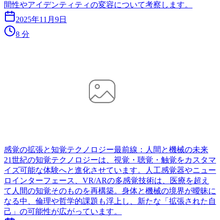
間性やアイデンティティの変容について考察します。
2025年11月9日
8 分
感覚の拡張と知覚テクノロジー最前線：人間と機械の未来
21世紀の知覚テクノロジーは、視覚・聴覚・触覚をカスタマ
イズ可能な体験へと進化させています。人工感覚器やニュー
ロインターフェース、VR/ARの多感覚技術は、医療を超え
て人間の知覚そのものを再構築。身体と機械の境界が曖昧に
なる中、倫理や哲学的課題も浮上し、新たな「拡張された自
己」の可能性が広がっています。