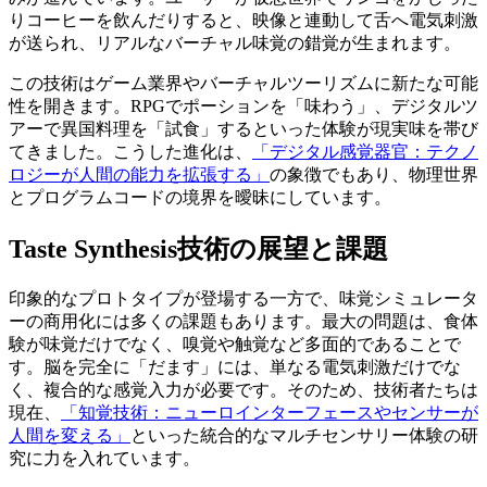
りコーヒーを飲んだりすると、映像と連動して舌へ電気刺激
が送られ、リアルなバーチャル味覚の錯覚が生まれます。
この技術はゲーム業界やバーチャルツーリズムに新たな可能
性を開きます。RPGでポーションを「味わう」、デジタルツ
アーで異国料理を「試食」するといった体験が現実味を帯び
てきました。こうした進化は、
「デジタル感覚器官：テクノ
ロジーが人間の能力を拡張する」
の象徴でもあり、物理世界
とプログラムコードの境界を曖昧にしています。
Taste Synthesis技術の展望と課題
印象的なプロトタイプが登場する一方で、味覚シミュレータ
ーの商用化には多くの課題もあります。最大の問題は、食体
験が味覚だけでなく、嗅覚や触覚など多面的であることで
す。脳を完全に「だます」には、単なる電気刺激だけでな
く、複合的な感覚入力が必要です。そのため、技術者たちは
現在、
「知覚技術：ニューロインターフェースやセンサーが
人間を変える」
といった統合的なマルチセンサリー体験の研
究に力を入れています。