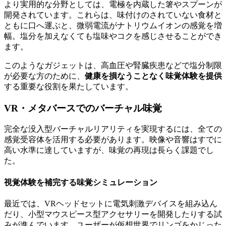
より実用的な分野としては、電極を内蔵した箸やスプーンが
開発されています。これらは、味付けのされていない食材と
ともに口へ運ぶと、微弱電流がナトリウムイオンの感覚を増
幅。塩分を加えなくても塩味やコクを感じさせることができ
ます。
このようなガジェットは、高血圧や腎臓疾患などで塩分制限
が必要な方のために、
健康を損なうことなく味覚体験を提供
する重要な役割を果たしています。
VR・メタバースでのバーチャル味覚
完全な没入型バーチャルリアリティを実現するには、全ての
感覚受容体を活用する必要があります。映像や音響はすでに
高い水準に達していますが、味覚の再現は長らく課題でし
た。
視覚体験を補完する味覚シミュレーション
最近では、VRヘッドセットに電気刺激デバイスを組み込ん
だり、小型マウスピース型アクセサリーを開発したりする試
みが進んでいます。ユーザーが仮想世界でリンゴをかじった