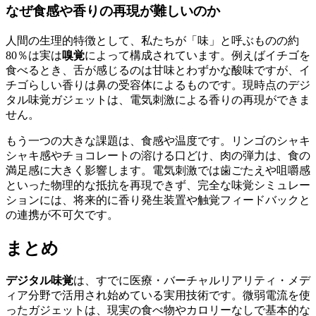
なぜ食感や香りの再現が難しいのか
人間の生理的特徴として、私たちが「味」と呼ぶものの約
80％は実は
嗅覚
によって構成されています。例えばイチゴを
食べるとき、舌が感じるのは甘味とわずかな酸味ですが、イ
チゴらしい香りは鼻の受容体によるものです。現時点のデジ
タル味覚ガジェットは、電気刺激による香りの再現ができま
せん。
もう一つの大きな課題は、食感や温度です。リンゴのシャキ
シャキ感やチョコレートの溶ける口どけ、肉の弾力は、食の
満足感に大きく影響します。電気刺激では歯ごたえや咀嚼感
といった物理的な抵抗を再現できず、完全な味覚シミュレー
ションには、将来的に香り発生装置や触覚フィードバックと
の連携が不可欠です。
まとめ
デジタル味覚
は、すでに医療・バーチャルリアリティ・メデ
ィア分野で活用され始めている実用技術です。微弱電流を使
ったガジェットは、現実の食べ物やカロリーなしで基本的な