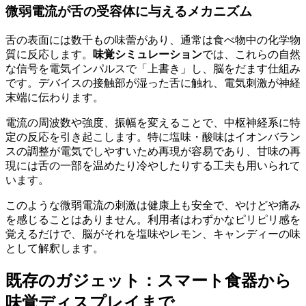
微弱電流が舌の受容体に与えるメカニズム
舌の表面には数千もの味蕾があり、通常は食べ物中の化学物
質に反応します。
味覚シミュレーション
では、これらの自然
な信号を電気インパルスで「上書き」し、脳をだます仕組み
です。デバイスの接触部が湿った舌に触れ、電気刺激が神経
末端に伝わります。
電流の周波数や強度、振幅を変えることで、中枢神経系に特
定の反応を引き起こします。特に塩味・酸味はイオンバラン
スの調整が電気でしやすいため再現が容易であり、甘味の再
現には舌の一部を温めたり冷やしたりする工夫も用いられて
います。
このような微弱電流の刺激は健康上も安全で、やけどや痛み
を感じることはありません。利用者はわずかなピリピリ感を
覚えるだけで、脳がそれを塩味やレモン、キャンディーの味
として解釈します。
既存のガジェット：スマート食器から
味覚ディスプレイまで