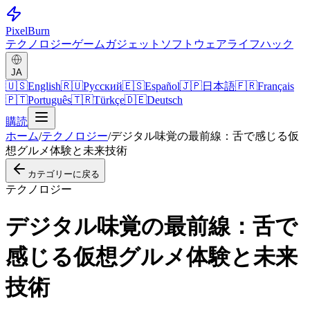
Pixel
Burn
テクノロジー
ゲーム
ガジェット
ソフトウェア
ライフハック
JA
🇺🇸
English
🇷🇺
Русский
🇪🇸
Español
🇯🇵
日本語
🇫🇷
Français
🇵🇹
Português
🇹🇷
Türkçe
🇩🇪
Deutsch
購読
ホーム
/
テクノロジー
/
デジタル味覚の最前線：舌で感じる仮
想グルメ体験と未来技術
カテゴリーに戻る
テクノロジー
デジタル味覚の最前線：舌で
感じる仮想グルメ体験と未来
技術