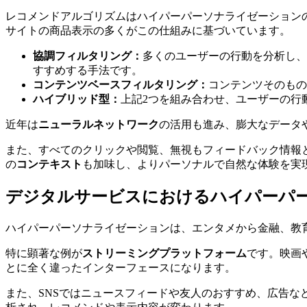
レコメンドアルゴリズムはハイパーパーソナライゼーションの
サイトの商品表示の多くがこの仕組みに基づいています。
協調フィルタリング：
多くのユーザーの行動を分析し、
すすめする手法です。
コンテンツベースフィルタリング：
コンテンツそのもの
ハイブリッド型：
上記2つを組み合わせ、ユーザーの行
近年は
ニューラルネットワーク
の活用も進み、膨大なデータ
また、すべてのクリックや閲覧、無視もフィードバック情報
の
コンテキスト
も加味し、よりパーソナルで自然な体験を実
デジタルサービスにおけるハイパーパ
ハイパーパーソナライゼーションは、エンタメから金融、教
特に顕著な例が
ストリーミングプラットフォーム
です。映画
とに全く違ったインターフェースになります。
また、SNSではニュースフィードや友人のおすすめ、広告