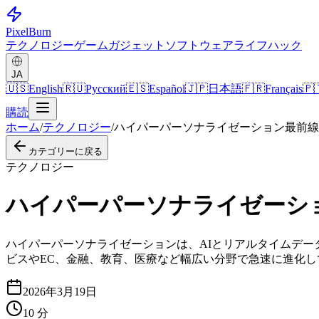
Pixel
Burn
テクノロジー
ゲーム
ガジェット
ソフトウェア
ライフハック
JA
🇺🇸
English
🇷🇺
Русский
🇪🇸
Español
🇯🇵
日本語
🇫🇷
Français
🇵
購読
ホーム
/
テクノロジー
/
ハイパーパーソナライゼーション最前線
カテゴリーに戻る
テクノロジー
ハイパーパーソナライゼーシ
ハイパーパーソナライゼーションは、AIとリアルタイムデ
ビスやEC、金融、教育、医療など幅広い分野で急速に進化
2026年3月19日
10
分