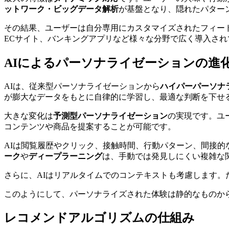
ットワーク・ビッグデータ解析
が基盤となり、隠れたパター
その結果、ユーザーは自分専用にカスタマイズされたフィード
ECサイト、バンキングアプリなど様々な分野で広く導入され
AIによるパーソナライゼーションの進
AIは、従来型パーソナライゼーションから
ハイパーパーソナ
が膨大なデータをもとに自律的に学習し、最適な判断を下せ
大きな変化は
予測型パーソナライゼーション
の実現です。ユ
コンテンツや商品を提案することが可能です。
AIは閲覧履歴やクリック、接触時間、行動パターン、間接
ーク
や
ディープラーニング
は、手動では発見しにくい複雑な
さらに、AIはリアルタイムでのコンテキストも考慮します
このようにして、パーソナライズされた体験は静的なものか
レコメンドアルゴリズムの仕組み