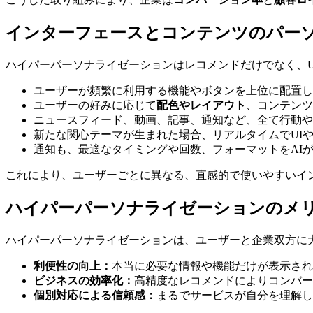
インターフェースとコンテンツのパー
ハイパーパーソナライゼーションはレコメンドだけでなく、U
ユーザーが頻繁に利用する機能やボタンを上位に配置し
ユーザーの好みに応じて
配色やレイアウト
、コンテンツ
ニュースフィード、動画、記事、通知など、全て行動や
新たな関心テーマが生まれた場合、リアルタイムでUI
通知も、最適なタイミングや回数、フォーマットをAI
これにより、ユーザーごとに異なる、直感的で使いやすいイ
ハイパーパーソナライゼーションのメ
ハイパーパーソナライゼーションは、ユーザーと企業双方に
利便性の向上：
本当に必要な情報や機能だけが表示され
ビジネスの効率化：
高精度なレコメンドによりコンバー
個別対応による信頼感：
まるでサービスが自分を理解し