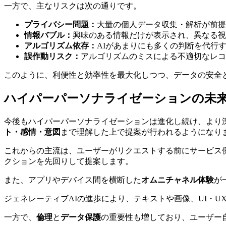
一方で、主なリスクは次の通りです。
プライバシー問題：
大量の個人データ収集・解析が前提
情報バブル：
興味のある情報だけが表示され、異なる視
アルゴリズム依存：
AIがあまりにも多くの判断を代行
誤作動リスク：
アルゴリズムのミスによる不適切なレコ
このように、利便性と効率性を最大化しつつ、データの安全
ハイパーパーソナライゼーションの未
今後もハイパーパーソナライゼーションは進化し続け、より
ト・感情・意図
まで理解した上で提案が行われるようになり
これからの主流は、ユーザーがリクエストする前にサービス
クションを先回りして提案します。
また、アプリやデバイス間を横断した
オムニチャネル体験
が
ジェネレーティブAIの進歩により、テキストや画像、UI・
一方で、
倫理
と
データ保護
の重要性も増しており、ユーザー