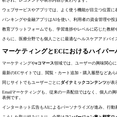
析され、レコメンドや表示内容が変わります。
ウェブサービスやアプリでは、よく使う機能が目立つ位置に
バンキングや金融アプリはAIを使い、利用者の資金管理や
教育プラットフォームでも、学習進捗やレベルに応じた教材
さらに、医療分野でも個人ごとに最適なヘルスケアアドバイ
マーケティングとECにおけるハイパー
マーケティングや
eコマース
領域では、ユーザーの興味関心に
最新のECサイトでは、閲覧・カート追加・購入履歴などあら
同じサイトでもユーザーごとに
ダイナミックコンテンツ
が表
Emailマーケティングも、従来の一斉配信ではなく、個人
表例です。
インターネット広告もAIによるパーソナライズが進み、行
こうした取り組みにより、企業は
コンバージョン率
と
顧客ロ