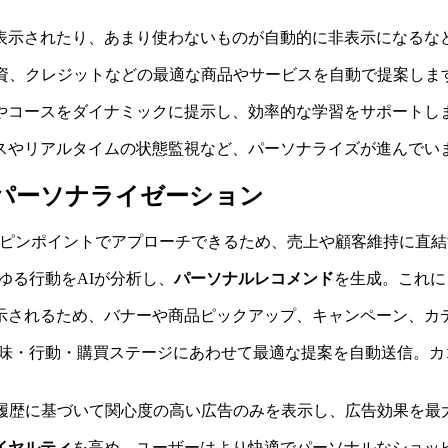
表示されたり、あまり使わないものが自動的に非表示になるな
投資、クレジットなどの最適な商品やサービスを自動で提案しま
やコースをダイナミックに提示し、効率的な学習をサポートし
スやリアルタイムの状態監視など、パーソナライズが進んでい
パーソナライゼーション
ピンポイントでアプローチできるため、売上や顧客維持に直結
ゆる行動をAIが分析し、
パーソナルレコメンド
を生成。これに
示されるため、バナーや商品ピックアップ、キャンペーン、カ
の興味・行動・購買ステージにあわせて最適な提案を自動送信。
動履歴に基づいて関心度の高い広告のみを表示し、広告効果を最
イヤルティ
を高め、ユーザーはより快適でパーソナルなショッ