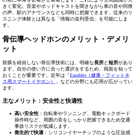
きく変化。音楽やポッドキャストを聞きながら車の音や同僚
の声、駅のアナウンスなども同時に把握できます。従来のリ
スニング体験とは異なる「情報の並列受信」を可能にしま
す。
骨伝導ヘッドホンのメリット・デメリ
ット
鼓膜を経由しない骨伝導技術には、明確な
長所
と
短所
があり
ます。自分の使い方に合った選択をするため、両面を知って
おくことが重要です。近年は「
Earables（健康・フィットネ
ス用スマートイヤホン）
」などの分野にも応用が広がってい
ます。
主なメリット：安全性と快適性
高い安全性
：自転車やランニング、電動キックボード
操作時など、周囲の音をしっかり把握できるため交通
事故リスクが低減します。
衛生的で快適
：シリコンイヤーチップのような圧迫感