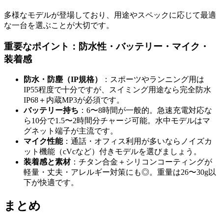
多様なモデルが登場しており、用途やスペックに応じて最適
な一台を選ぶことが大切です。
重要なポイント：防水性・バッテリー・マイク・
装着感
防水・防塵（IP規格）
：スポーツやランニング用は
IP55程度で十分ですが、スイミング用途なら完全防水
IP68＋内蔵MP3が必須です。
バッテリー持ち
：6〜8時間が一般的。急速充電対応な
ら10分で1.5〜2時間分チャージ可能。水中モデルはマ
グネット端子が主流です。
マイク性能
：通話・オフィス利用が多いならノイズカ
ット機能（cVcなど）付きモデルを選びましょう。
装着感と素材
：チタン合金＋シリコンコーティングが
軽量・丈夫・アレルギー対策にも◎。重量は26〜30g以
下が快適です。
まとめ