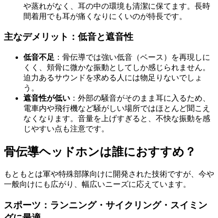
や蒸れがなく、耳の中の環境も清潔に保てます。長時
間着用でも耳が痛くなりにくいのが特長です。
主なデメリット：低音と遮音性
低音不足
：骨伝導では強い低音（ベース）を再現しに
くく、頬骨に微かな振動としてしか感じられません。
迫力あるサウンドを求める人には物足りないでしょ
う。
遮音性が低い
：外部の騒音がそのまま耳に入るため、
電車内や飛行機など騒がしい場所ではほとんど聞こえ
なくなります。音量を上げすぎると、不快な振動を感
じやすい点も注意です。
骨伝導ヘッドホンは誰におすすめ？
もともとは軍や特殊部隊向けに開発された技術ですが、今や
一般向けにも広がり、幅広いニーズに応えています。
スポーツ：ランニング・サイクリング・スイミン
グに最適