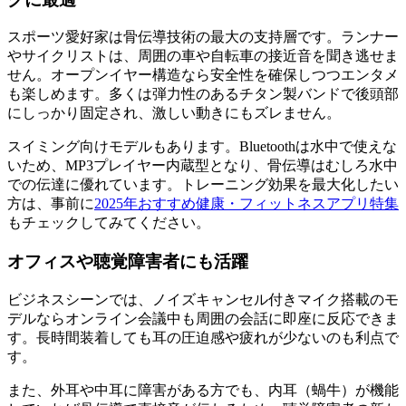
スポーツ愛好家は骨伝導技術の最大の支持層です。ランナー
やサイクリストは、周囲の車や自転車の接近音を聞き逃せま
せん。オープンイヤー構造なら安全性を確保しつつエンタメ
も楽しめます。多くは弾力性のあるチタン製バンドで後頭部
にしっかり固定され、激しい動きにもズレません。
スイミング向けモデルもあります。Bluetoothは水中で使えな
いため、MP3プレイヤー内蔵型となり、骨伝導はむしろ水中
での伝達に優れています。トレーニング効果を最大化したい
方は、事前に
2025年おすすめ健康・フィットネスアプリ特集
もチェックしてみてください。
オフィスや聴覚障害者にも活躍
ビジネスシーンでは、ノイズキャンセル付きマイク搭載のモ
デルならオンライン会議中も周囲の会話に即座に反応できま
す。長時間装着しても耳の圧迫感や疲れが少ないのも利点で
す。
また、外耳や中耳に障害がある方でも、内耳（蝸牛）が機能