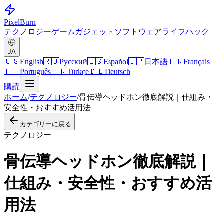
Pixel
Burn
テクノロジー
ゲーム
ガジェット
ソフトウェア
ライフハック
JA
🇺🇸
English
🇷🇺
Русский
🇪🇸
Español
🇯🇵
日本語
🇫🇷
Français
🇵🇹
Português
🇹🇷
Türkçe
🇩🇪
Deutsch
購読
ホーム
/
テクノロジー
/
骨伝導ヘッドホン徹底解説｜仕組み・
安全性・おすすめ活用法
カテゴリーに戻る
テクノロジー
骨伝導ヘッドホン徹底解説｜
仕組み・安全性・おすすめ活
用法