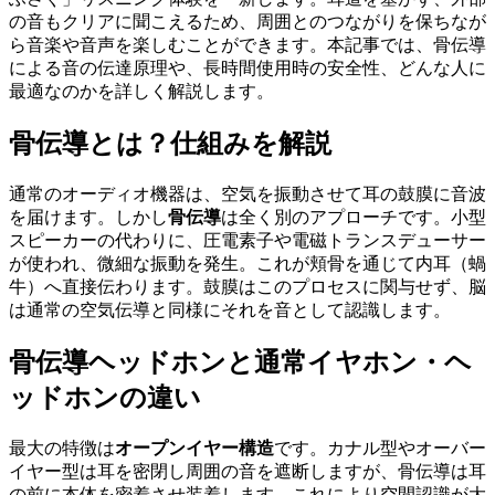
の音もクリアに聞こえるため、周囲とのつながりを保ちなが
ら音楽や音声を楽しむことができます。本記事では、骨伝導
による音の伝達原理や、長時間使用時の安全性、どんな人に
最適なのかを詳しく解説します。
骨伝導とは？仕組みを解説
通常のオーディオ機器は、空気を振動させて耳の鼓膜に音波
を届けます。しかし
骨伝導
は全く別のアプローチです。小型
スピーカーの代わりに、圧電素子や電磁トランスデューサー
が使われ、微細な振動を発生。これが頬骨を通じて内耳（蝸
牛）へ直接伝わります。鼓膜はこのプロセスに関与せず、脳
は通常の空気伝導と同様にそれを音として認識します。
骨伝導ヘッドホンと通常イヤホン・ヘ
ッドホンの違い
最大の特徴は
オープンイヤー構造
です。カナル型やオーバー
イヤー型は耳を密閉し周囲の音を遮断しますが、骨伝導は耳
の前に本体を密着させ装着します。これにより空間認識が大