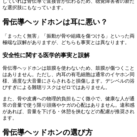
していれば骨伝導で直接音が伝わるため、聴覚障害者の新た
な選択肢にもなっています。
骨伝導ヘッドホンは耳に悪い？
「まったく無害」「振動が骨や組織を傷つける」といった両
極端な誤解がありますが、どちらも事実とは異なります。
安全性に関する医学的事実と誤解
骨伝導ヘッドホンは鼓膜を使わないため、鼓膜が傷つくこと
はありません。ただし、内耳の有毛細胞は通常のイヤホン同
様、過度な大音量にさらされると損傷します。デシベルの浴
びすぎによる難聴リスクはゼロではありません。
また、骨や皮膚への物理的負担もごく微小で、健康な人が通
常の音量で使う限り頭痛やケガの心配はありません。違和感
があれば、音量を下げる・休憩を挟むなどの配慮が推奨され
ます。
骨伝導ヘッドホンの選び方