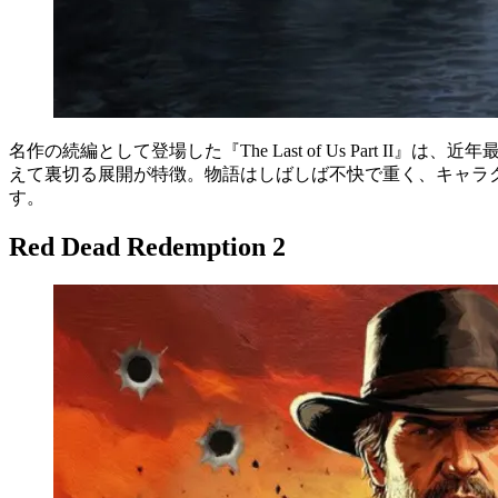
名作の続編として登場した『The Last of Us Par
えて裏切る展開が特徴。物語はしばしば不快で重く、キャラ
す。
Red Dead Redemption 2