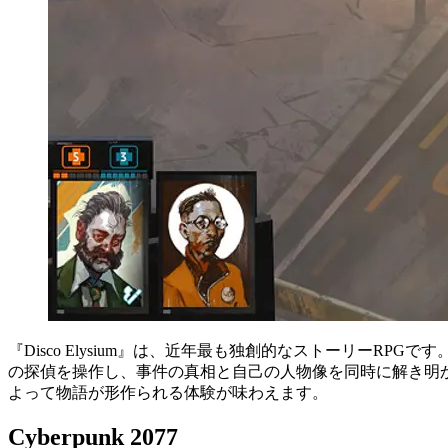
『Disco Elysium』は、近年最も独創的なストーリー
の探偵を操作し、事件の真相と自己の人物像を同時に解き明
よって物語が形作られる体験が味わえます。
Cyberpunk 2077