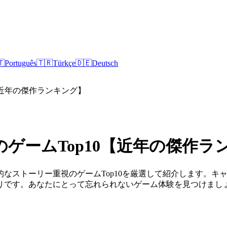
🇹
Português
🇹🇷
Türkçe
🇩🇪
Deutsch
【近年の傑作ランキング】
ゲームTop10【近年の傑作ラ
なストーリー重視のゲームTop10を厳選して紹介します。キ
りです。あなたにとって忘れられないゲーム体験を見つけまし