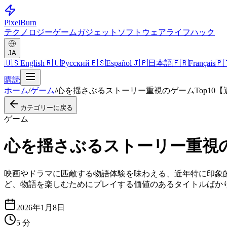
Pixel
Burn
テクノロジー
ゲーム
ガジェット
ソフトウェア
ライフハック
JA
🇺🇸
English
🇷🇺
Русский
🇪🇸
Español
🇯🇵
日本語
🇫🇷
Français
🇵
購読
ホーム
/
ゲーム
/
心を揺さぶるストーリー重視のゲームTop10
カテゴリーに戻る
ゲーム
心を揺さぶるストーリー重視の
映画やドラマに匹敵する物語体験を味わえる、近年特に印象的
ど、物語を楽しむためにプレイする価値のあるタイトルばか
2026年1月8日
5
分